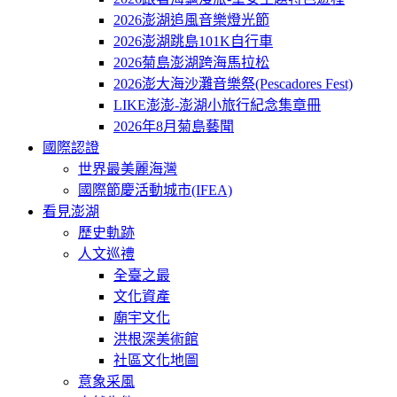
2026澎湖追風音樂燈光節
2026澎湖跳島101K自行車
2026菊島澎湖跨海馬拉松
2026澎大海沙灘音樂祭(Pescadores Fest)
LIKE澎澎-澎湖小旅行紀念集章冊
2026年8月菊島藝聞
國際認證
世界最美麗海灣
國際節慶活動城市(IFEA)
看見澎湖
歷史軌跡
人文巡禮
全臺之最
文化資產
廟宇文化
洪根深美術館
社區文化地圖
意象采風