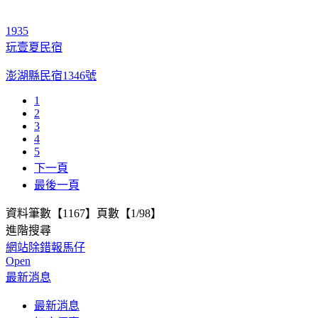
1935
玩壹夏民宿
澎湖縣民宿1346號
1
2
3
4
5
下一頁
最後一頁
資料筆數【1167】頁數【1/98】
進階搜尋
網站除錯報馬仔
Open
最新消息
最新消息