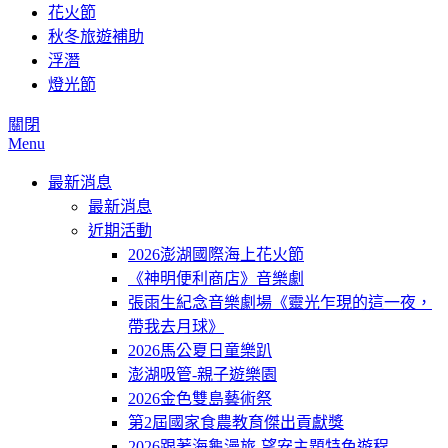
花火節
秋冬旅遊補助
浮潛
燈光節
關閉
Menu
最新消息
最新消息
近期活動
2026澎湖國際海上花火節
《神明便利商店》音樂劇
張雨生紀念音樂劇場《靈光乍現的這一夜，
帶我去月球》
2026馬公夏日童樂趴
澎湖吸管-親子遊樂園
2026金色雙島藝術祭
第2屆國家食農教育傑出貢獻獎
2026跟著海龜漫旅-望安主題特色遊程