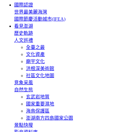
國際認證
世界最美麗海灣
國際節慶活動城市(IFEA)
看見澎湖
歷史軌跡
人文巡禮
全臺之最
文化資產
廟宇文化
洪根深美術館
社區文化地圖
意象采風
自然生態
玄武岩地質
國家重要濕地
海鳥保護區
澎湖南方四島國家公園
景點快搜