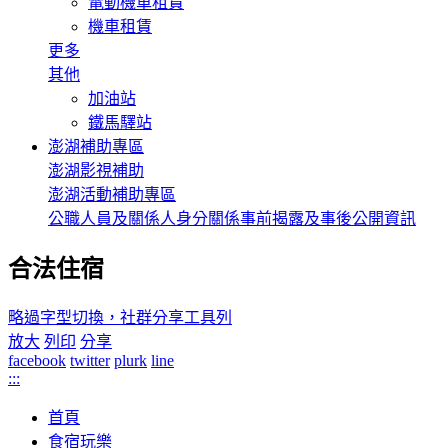
電動機車租賃
機車租賃
更多
其他
加油站
鐵馬驛站
澎湖補助專區
澎湖影視補助
澎湖活動補助專區
公職人員及關係人身分關係事前揭露及事後公開資訊
合法住宿
略過字型切換，社群分享工具列
放大
列印
分享
facebook
twitter
plurk
line
:::
首頁
食宿玩樂