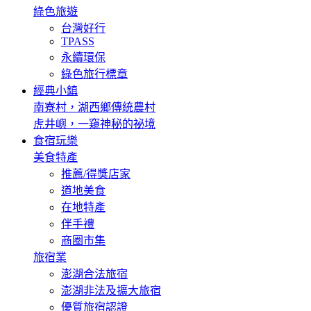
綠色旅遊
台灣好行
TPASS
永續環保
綠色旅行標章
經典小鎮
南寮村，湖西鄉傳統農村
虎井嶼，一窺神秘的祕境
食宿玩樂
美食特產
推薦/得獎店家
道地美食
在地特產
伴手禮
商圈市集
旅宿業
澎湖合法旅宿
澎湖非法及擴大旅宿
優質旅宿認證