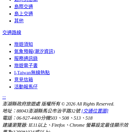
島際交通
島上交通
其他
交通路線
旅遊須知
氣象預報(潮汐資訊)
服務通訊錄
旅遊電子書
I-Taiwan無線熱點
意見信箱
活動報馬仔
:::
澎湖縣政府旅遊處 版權所有
© 2026 All Rights Reserved.
地址：88043澎湖縣馬公市治平路32號
[交通位置圖]
電話：06-927-4400分機503、508、513、518
建議瀏覽器: IE11以上、Firefox、Chrome 螢幕設定最佳顯示效