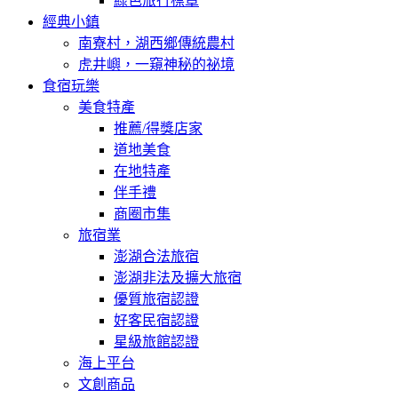
綠色旅行標章
經典小鎮
南寮村，湖西鄉傳統農村
虎井嶼，一窺神秘的祕境
食宿玩樂
美食特產
推薦/得獎店家
道地美食
在地特產
伴手禮
商圈市集
旅宿業
澎湖合法旅宿
澎湖非法及擴大旅宿
優質旅宿認證
好客民宿認證
星級旅館認證
海上平台
文創商品