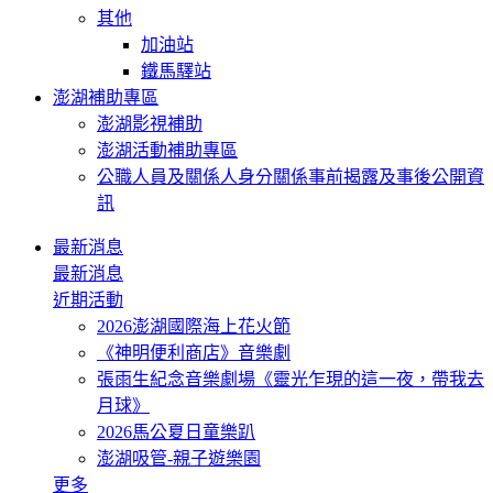
其他
加油站
鐵馬驛站
澎湖補助專區
澎湖影視補助
澎湖活動補助專區
公職人員及關係人身分關係事前揭露及事後公開資
訊
最新消息
最新消息
近期活動
2026澎湖國際海上花火節
《神明便利商店》音樂劇
張雨生紀念音樂劇場《靈光乍現的這一夜，帶我去
月球》
2026馬公夏日童樂趴
澎湖吸管-親子遊樂園
更多