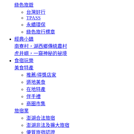
綠色旅遊
台灣好行
TPASS
永續環保
綠色旅行標章
經典小鎮
南寮村，湖西鄉傳統農村
虎井嶼，一窺神秘的祕境
食宿玩樂
美食特產
推薦/得獎店家
道地美食
在地特產
伴手禮
商圈市集
旅宿業
澎湖合法旅宿
澎湖非法及擴大旅宿
優質旅宿認證