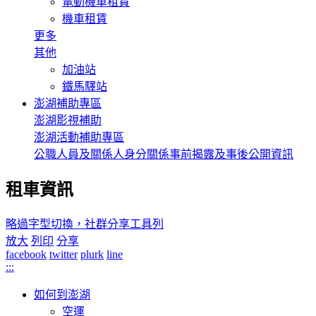
電動機車租賃
機車租賃
更多
其他
加油站
鐵馬驛站
澎湖補助專區
澎湖影視補助
澎湖活動補助專區
公職人員及關係人身分關係事前揭露及事後公開資訊
租車資訊
略過字型切換，社群分享工具列
放大
列印
分享
facebook
twitter
plurk
line
:::
如何到澎湖
空運