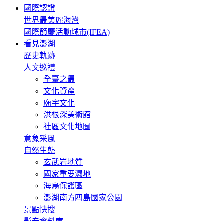
國際認證
世界最美麗海灣
國際節慶活動城市(IFEA)
看見澎湖
歷史軌跡
人文巡禮
全臺之最
文化資產
廟宇文化
洪根深美術館
社區文化地圖
意象采風
自然生態
玄武岩地質
國家重要濕地
海鳥保護區
澎湖南方四島國家公園
景點快搜