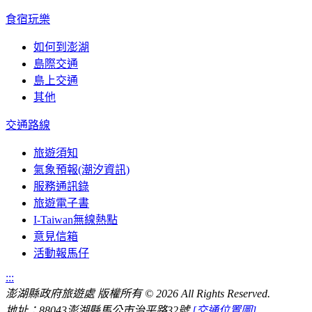
食宿玩樂
如何到澎湖
島際交通
島上交通
其他
交通路線
旅遊須知
氣象預報(潮汐資訊)
服務通訊錄
旅遊電子書
I-Taiwan無線熱點
意見信箱
活動報馬仔
:::
澎湖縣政府旅遊處 版權所有
© 2026 All Rights Reserved.
地址：88043澎湖縣馬公市治平路32號
[交通位置圖]