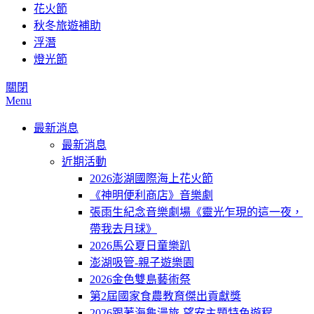
花火節
秋冬旅遊補助
浮潛
燈光節
關閉
Menu
最新消息
最新消息
近期活動
2026澎湖國際海上花火節
《神明便利商店》音樂劇
張雨生紀念音樂劇場《靈光乍現的這一夜，
帶我去月球》
2026馬公夏日童樂趴
澎湖吸管-親子遊樂園
2026金色雙島藝術祭
第2屆國家食農教育傑出貢獻獎
2026跟著海龜漫旅-望安主題特色遊程