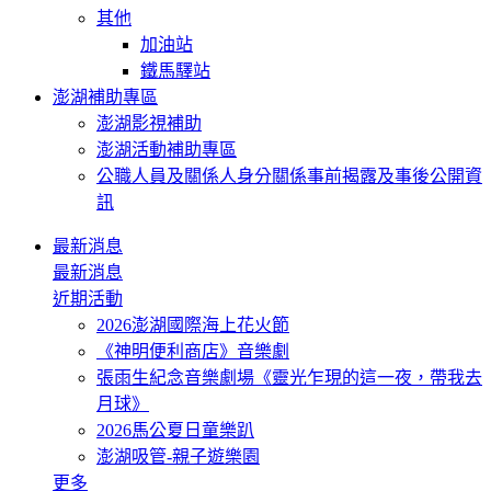
其他
加油站
鐵馬驛站
澎湖補助專區
澎湖影視補助
澎湖活動補助專區
公職人員及關係人身分關係事前揭露及事後公開資
訊
最新消息
最新消息
近期活動
2026澎湖國際海上花火節
《神明便利商店》音樂劇
張雨生紀念音樂劇場《靈光乍現的這一夜，帶我去
月球》
2026馬公夏日童樂趴
澎湖吸管-親子遊樂園
更多