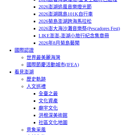
2026澎湖追風音樂燈光節
2026澎湖跳島101K自行車
2026菊島澎湖跨海馬拉松
2026澎大海沙灘音樂祭(Pescadores Fest)
LIKE澎澎-澎湖小旅行紀念集章冊
2026年8月菊島藝聞
國際認證
世界最美麗海灣
國際節慶活動城市(IFEA)
看見澎湖
歷史軌跡
人文巡禮
全臺之最
文化資產
廟宇文化
洪根深美術館
社區文化地圖
意象采風