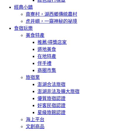
綠色旅行標章
經典小鎮
南寮村，湖西鄉傳統農村
虎井嶼，一窺神秘的祕境
食宿玩樂
美食特產
推薦/得獎店家
道地美食
在地特產
伴手禮
商圈市集
旅宿業
澎湖合法旅宿
澎湖非法及擴大旅宿
優質旅宿認證
好客民宿認證
星級旅館認證
海上平台
文創商品