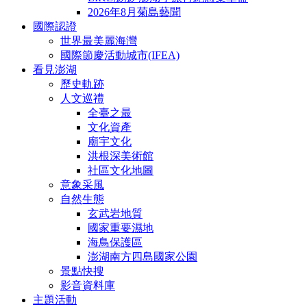
2026年8月菊島藝聞
國際認證
世界最美麗海灣
國際節慶活動城市(IFEA)
看見澎湖
歷史軌跡
人文巡禮
全臺之最
文化資產
廟宇文化
洪根深美術館
社區文化地圖
意象采風
自然生態
玄武岩地質
國家重要濕地
海鳥保護區
澎湖南方四島國家公園
景點快搜
影音資料庫
主題活動