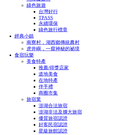
綠色旅遊
台灣好行
TPASS
永續環保
綠色旅行標章
經典小鎮
南寮村，湖西鄉傳統農村
虎井嶼，一窺神秘的祕境
食宿玩樂
美食特產
推薦/得獎店家
道地美食
在地特產
伴手禮
商圈市集
旅宿業
澎湖合法旅宿
澎湖非法及擴大旅宿
優質旅宿認證
好客民宿認證
星級旅館認證