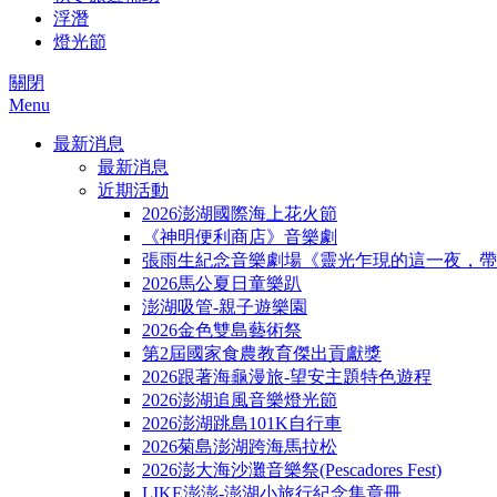
浮潛
燈光節
關閉
Menu
最新消息
最新消息
近期活動
2026澎湖國際海上花火節
《神明便利商店》音樂劇
張雨生紀念音樂劇場《靈光乍現的這一夜，帶
2026馬公夏日童樂趴
澎湖吸管-親子遊樂園
2026金色雙島藝術祭
第2屆國家食農教育傑出貢獻獎
2026跟著海龜漫旅-望安主題特色遊程
2026澎湖追風音樂燈光節
2026澎湖跳島101K自行車
2026菊島澎湖跨海馬拉松
2026澎大海沙灘音樂祭(Pescadores Fest)
LIKE澎澎-澎湖小旅行紀念集章冊