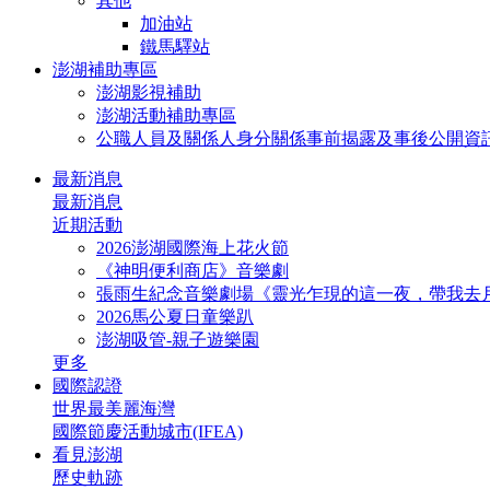
其他
加油站
鐵馬驛站
澎湖補助專區
澎湖影視補助
澎湖活動補助專區
公職人員及關係人身分關係事前揭露及事後公開資
最新消息
最新消息
近期活動
2026澎湖國際海上花火節
《神明便利商店》音樂劇
張雨生紀念音樂劇場《靈光乍現的這一夜，帶我去
2026馬公夏日童樂趴
澎湖吸管-親子遊樂園
更多
國際認證
世界最美麗海灣
國際節慶活動城市(IFEA)
看見澎湖
歷史軌跡