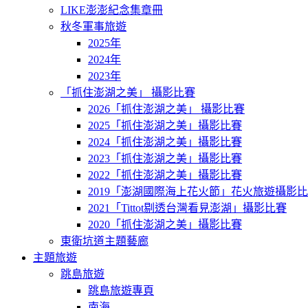
LIKE澎澎紀念集章冊
秋冬軍事旅遊
2025年
2024年
2023年
「抓住澎湖之美」 攝影比賽
2026「抓住澎湖之美」 攝影比賽
2025「抓住澎湖之美」攝影比賽
2024「抓住澎湖之美」攝影比賽
2023「抓住澎湖之美」攝影比賽
2022「抓住澎湖之美」攝影比賽
2019「澎湖國際海上花火節」花火旅遊攝影
2021「Tittot剔透台灣看見澎湖」攝影比賽
2020「抓住澎湖之美」攝影比賽
東衛坑道主題藝廊
主題旅遊
跳島旅遊
跳島旅遊專頁
南海