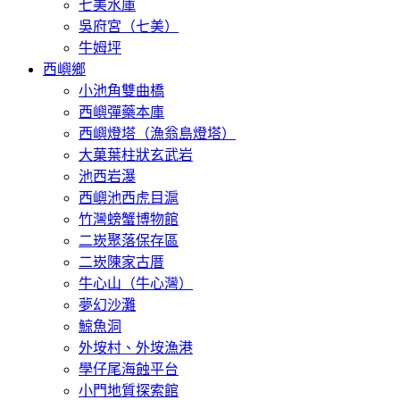
七美水庫
吳府宮（七美）
牛姆坪
西嶼鄉
小池角雙曲橋
西嶼彈藥本庫
西嶼燈塔（漁翁島燈塔）
大菓葉柱狀玄武岩
池西岩瀑
西嶼池西虎目滬
竹灣螃蟹博物館
二崁聚落保存區
二崁陳家古厝
牛心山（牛心灣）
夢幻沙灘
鯨魚洞
外垵村、外垵漁港
學仔尾海蝕平台
小門地質探索館