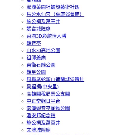
澎湖菜園牡蠣殼藝術社區
馬公水仙宮（臺廈郊會館）
施公祠及萬軍井
媽宮城隍廟
菜園3D彩繪情人灣
觀音亭
山水30高地公園
祖師爺廟
東衛石雕公園
觀星公園
風櫃尾蛇頭山荷蘭城堡遺址
景福祠(中央里)
高雄關稅局馬公支關
中正堂觀日平台
澎湖觀音亭寵物公園
潘安邦紀念館
施公祠及萬軍井
文澳城隍廟