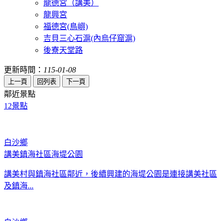
龍德宮（講美）
龍興宮
福德宮(鳥嶼)
吉貝三心石滬(內烏仔窟滬)
後寮天堂路
更新時間：
115-01-08
鄰近景點
12
景點
白沙鄉
講美鎮海社區海堤公園
講美村與鎮海社區鄰近，後續興建的海堤公園是連接講美社區
及鎮海...