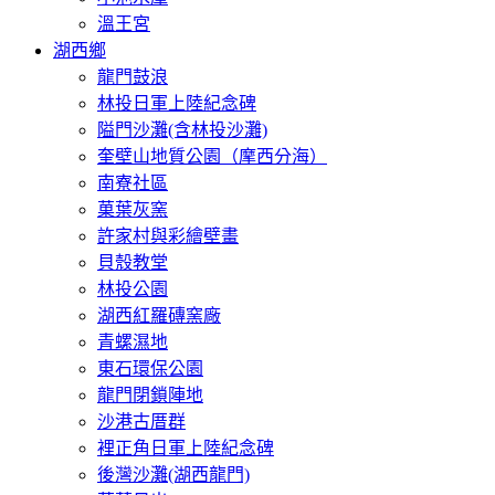
溫王宮
湖西鄉
龍門鼓浪
林投日軍上陸紀念碑
隘門沙灘(含林投沙灘)
奎壁山地質公園（摩西分海）
南寮社區
菓葉灰窯
許家村與彩繪壁畫
貝殼教堂
林投公園
湖西紅羅磚窯廠
青螺濕地
東石環保公園
龍門閉鎖陣地
沙港古厝群
裡正角日軍上陸紀念碑
後灣沙灘(湖西龍門)