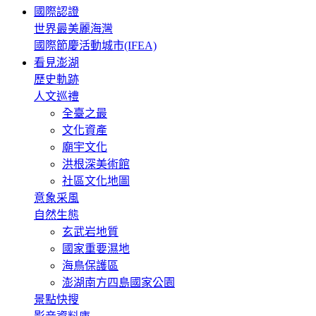
國際認證
世界最美麗海灣
國際節慶活動城市(IFEA)
看見澎湖
歷史軌跡
人文巡禮
全臺之最
文化資產
廟宇文化
洪根深美術館
社區文化地圖
意象采風
自然生態
玄武岩地質
國家重要濕地
海鳥保護區
澎湖南方四島國家公園
景點快搜