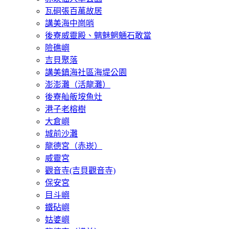
瓦硐張百萬故居
講美海中崗哨
後寮威靈殿、魑魅魍魎石敢當
險礁嶼
吉貝聚落
講美鎮海社區海堤公園
澎澎灘（活龍灘）
後寮舢舨垵魚灶
港子老榕樹
大倉嶼
城前沙灘
龍德宮（赤崁）
威靈宮
觀音寺(吉貝觀音寺)
保安宮
目斗嶼
鐵砧嶼
姑婆嶼