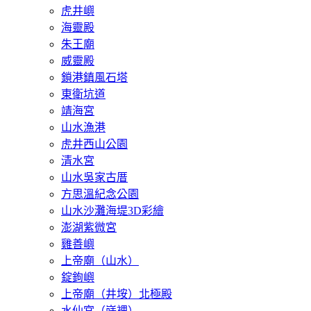
虎井嶼
海靈殿
朱王廟
威靈殿
鎖港鎮風石塔
東衛坑道
靖海宮
山水漁港
虎井西山公園
清水宮
山水吳家古厝
方思溫紀念公園
山水沙灘海堤3D彩繪
澎湖紫微宮
雞善嶼
上帝廟（山水）
錠鉤嶼
上帝廟（井垵）北極殿
水仙宮（嵵裡）