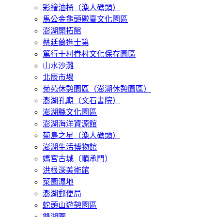
彩繪油桶（漁人碼頭）
馬公金龜頭礮臺文化園區
澎湖開拓館
蔡廷蘭進士第
篤行十村眷村文化保存園區
山水沙灘
北辰市場
菊苑休憩園區（澎湖休憩園區）
澎湖孔廟（文石書院）
澎湖縣文化園區
澎湖海洋資源館
菊島之星（漁人碼頭）
澎湖生活博物館
媽宮古城（順承門）
洪根深美術館
菜園濕地
澎湖郵便局
蛇頭山遊憩園區
雙湖園