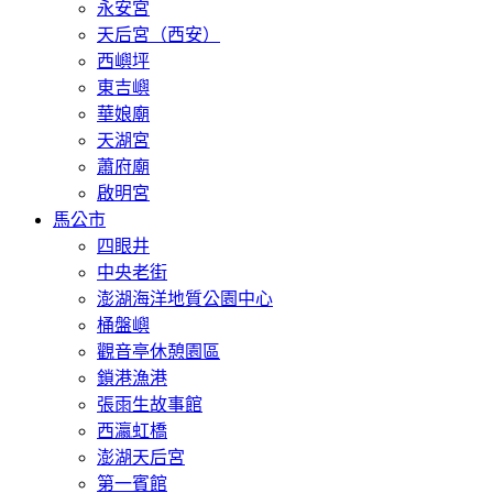
永安宮
天后宮（西安）
西嶼坪
東吉嶼
華娘廟
天湖宮
蕭府廟
啟明宮
馬公市
四眼井
中央老街
澎湖海洋地質公園中心
桶盤嶼
觀音亭休憩園區
鎖港漁港
張雨生故事館
西瀛虹橋
澎湖天后宮
第一賓館