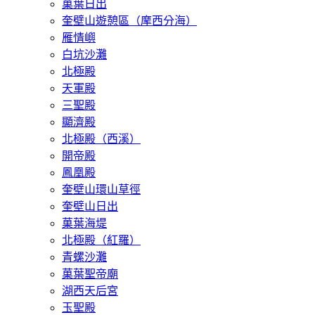
菓葉日出
奎壁山遊憩區（摩西分海）
雁情嶼
白坑沙灘
​北極殿
天軍殿
三聖殿
顯濟殿
北極殿（西溪）
開帝殿
鳳凰殿
奎壁山環山草徑
奎壁山日出
菓葉海堤
北極殿（紅羅）
青螺沙灘
菓葉聖帝廟
湖西天后宮
玉聖殿