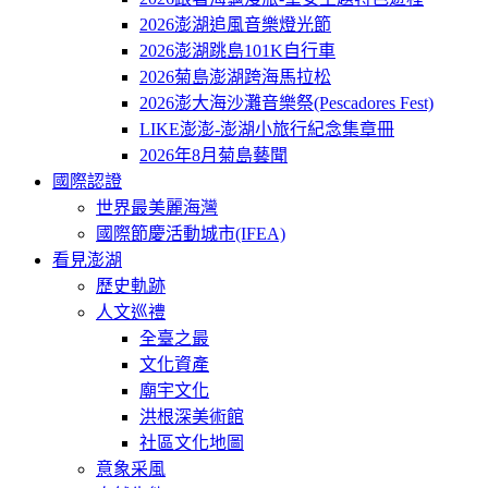
2026澎湖追風音樂燈光節
2026澎湖跳島101K自行車
2026菊島澎湖跨海馬拉松
2026澎大海沙灘音樂祭(Pescadores Fest)
LIKE澎澎-澎湖小旅行紀念集章冊
2026年8月菊島藝聞
國際認證
世界最美麗海灣
國際節慶活動城市(IFEA)
看見澎湖
歷史軌跡
人文巡禮
全臺之最
文化資產
廟宇文化
洪根深美術館
社區文化地圖
意象采風