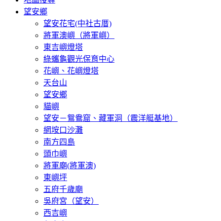
望安鄉
望安花宅(中社古厝)
將軍澳嶼（將軍嶼）
東吉嶼燈塔
綠蠵龜觀光保育中心
花嶼、花嶼燈塔
天台山
望安鄉
貓嶼
望安－鴛鴦窟、藏軍洞（震洋艇基地）
網垵口沙灘
南方四島
頭巾嶼
將軍廟(將軍澳)
東嶼坪
五府千歲廟
吳府宮（望安）
西吉嶼