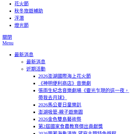
花火節
秋冬旅遊補助
浮潛
燈光節
關閉
Menu
最新消息
最新消息
近期活動
2026澎湖國際海上花火節
《神明便利商店》音樂劇
張雨生紀念音樂劇場《靈光乍現的這一夜，
帶我去月球》
2026馬公夏日童樂趴
澎湖吸管-親子遊樂園
2026金色雙島藝術祭
第2屆國家食農教育傑出貢獻獎
2026跟著海龜漫旅-望安主題特色遊程