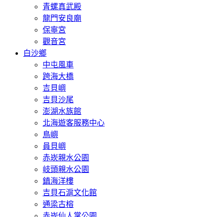
青螺真武殿
龍門安良廟
保寧宮
觀音宮
白沙鄉
中屯風車
跨海大橋
吉貝嶼
吉貝沙尾
澎湖水族館
北海遊客服務中心
鳥嶼
員貝嶼
赤崁親水公園
岐頭親水公園
鎮海洋樓
吉貝石滬文化館
通梁古榕
赤崁仙人掌公園