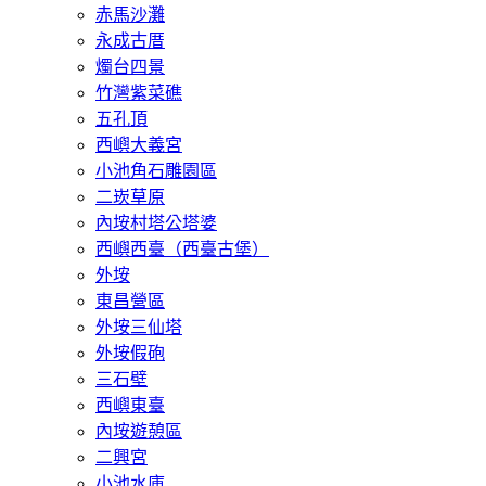
赤馬沙灘
永成古厝
燭台四景
竹灣紫菜礁
五孔頂
西嶼大義宮
小池角石雕園區
二崁草原
內垵村塔公塔婆
西嶼西臺（西臺古堡）
外垵
東昌營區
外垵三仙塔
外垵假砲
三石壁
西嶼東臺
內垵遊憩區
二興宮
小池水庫