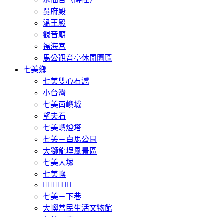
吳府殿
溫王殿
觀音廟
福海宮
馬公觀音亭休閒園區
七美鄉
七美雙心石滬
小台灣
七美南嶼城
望夫石
七美嶼燈塔
七美－白馬公園
大獅龍埕風景區
七美人塚
七美嶼
𩵺鯉灣遊憩區
七美－下巷
大嶼常民生活文物館