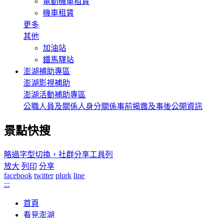
電動機車租賃
機車租賃
更多
其他
加油站
鐵馬驛站
澎湖補助專區
澎湖影視補助
澎湖活動補助專區
公職人員及關係人身分關係事前揭露及事後公開資訊
景點快搜
略過字型切換，社群分享工具列
放大
列印
分享
facebook
twitter
plurk
line
:::
首頁
看見澎湖