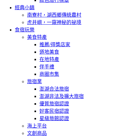
綠色旅行標章
經典小鎮
南寮村，湖西鄉傳統農村
虎井嶼，一窺神秘的祕境
食宿玩樂
美食特產
推薦/得獎店家
道地美食
在地特產
伴手禮
商圈市集
旅宿業
澎湖合法旅宿
澎湖非法及擴大旅宿
優質旅宿認證
好客民宿認證
星級旅館認證
海上平台
文創商品