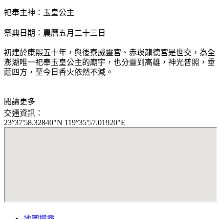
祀奉主神：玉皇公主
祭典日期
：農曆五月二十三日
初建於康熙五十年，與後寮威靈宮、赤崁龍德宮是世交，為全
澎湖唯一祀奉玉皇公主的廟宇，也分靈到高雄，神光普照，垂
蔭四方，至今日香火依然不減。
閱讀更多
交通資訊：
23°37'58.32840"N 119°35'57.01920"E
地圖搜尋