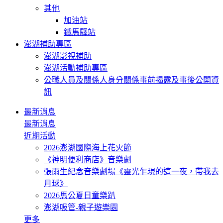
其他
加油站
鐵馬驛站
澎湖補助專區
澎湖影視補助
澎湖活動補助專區
公職人員及關係人身分關係事前揭露及事後公開資
訊
最新消息
最新消息
近期活動
2026澎湖國際海上花火節
《神明便利商店》音樂劇
張雨生紀念音樂劇場《靈光乍現的這一夜，帶我去
月球》
2026馬公夏日童樂趴
澎湖吸管-親子遊樂園
更多