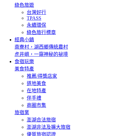
綠色旅遊
台灣好行
TPASS
永續環保
綠色旅行標章
經典小鎮
南寮村，湖西鄉傳統農村
虎井嶼，一窺神秘的祕境
食宿玩樂
美食特產
推薦/得獎店家
道地美食
在地特產
伴手禮
商圈市集
旅宿業
澎湖合法旅宿
澎湖非法及擴大旅宿
優質旅宿認證