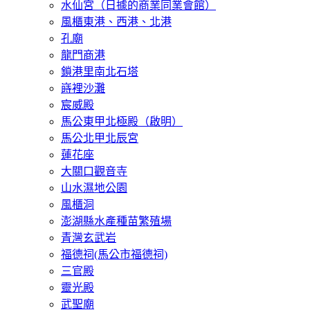
水仙宮（日據的商業同業會館）
風櫃東港、西港、北港
孔廟
龍門商港
鎖港里南北石塔
嵵裡沙灘
宸威殿
馬公東甲北極殿（啟明）
馬公北甲北辰宮
蓮花座
大關口觀音寺
山水濕地公園
風櫃洞
澎湖縣水產種苗繁殖場
青灣玄武岩
福德祠(馬公市福德祠)
三官殿
靈光殿
武聖廟