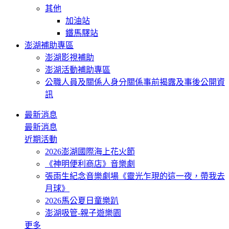
其他
加油站
鐵馬驛站
澎湖補助專區
澎湖影視補助
澎湖活動補助專區
公職人員及關係人身分關係事前揭露及事後公開資
訊
最新消息
最新消息
近期活動
2026澎湖國際海上花火節
《神明便利商店》音樂劇
張雨生紀念音樂劇場《靈光乍現的這一夜，帶我去
月球》
2026馬公夏日童樂趴
澎湖吸管-親子遊樂園
更多