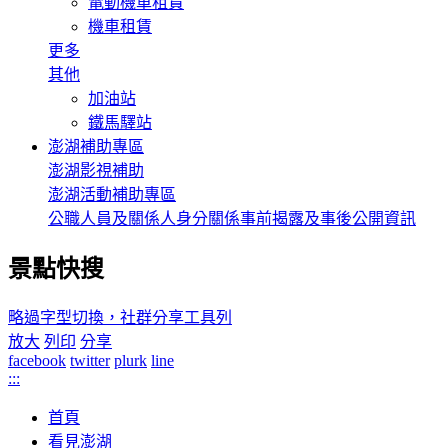
電動機車租賃
機車租賃
更多
其他
加油站
鐵馬驛站
澎湖補助專區
澎湖影視補助
澎湖活動補助專區
公職人員及關係人身分關係事前揭露及事後公開資訊
景點快搜
略過字型切換，社群分享工具列
放大
列印
分享
facebook
twitter
plurk
line
:::
首頁
看見澎湖