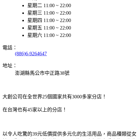
星期二 11:00 ~ 22:00
星期三 11:00 ~ 22:00
星期四 11:00 ~ 22:00
星期五 11:00 ~ 22:00
星期六 11:00 ~ 22:00
電話：
(886)6-9264647
地址：
澎湖縣馬公市中正路38號
大創公司在全世界25個國家共有3000多家分店！
在台灣也有45家以上的分店！
以令人吃驚的39元低價提供多元化的生活用品，商品種類從女