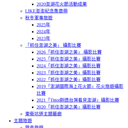
2020澎湖花火節活動成果
LIKE澎澎紀念集章冊
秋冬軍事旅遊
2025年
2024年
2023年
「抓住澎湖之美」 攝影比賽
2026「抓住澎湖之美」 攝影比賽
2025「抓住澎湖之美」攝影比賽
2024「抓住澎湖之美」攝影比賽
2023「抓住澎湖之美」攝影比賽
2022「抓住澎湖之美」攝影比賽
2019「澎湖國際海上花火節」花火旅遊攝影
比賽
2021「Tittot剔透台灣看見澎湖」攝影比賽
2020「抓住澎湖之美」攝影比賽
東衛坑道主題藝廊
主題旅遊
跳島旅遊