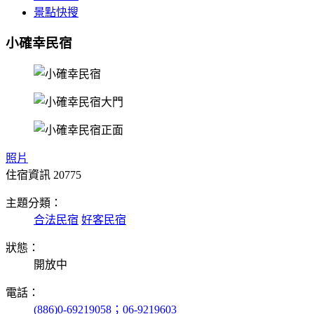
景點快搜
小確幸民宿
照片
住宿資訊
20775
主題分類：
合法民宿
好客民宿
狀態：
開放中
電話：
(886)0-69219058；06-9219603