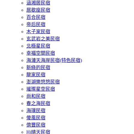
涵湘居民宿
居歇座民宿
百合民宿
帝后民宿
木子家民宿
玄武岩之美民宿
北極星民宿
幸福空間民宿
海漣天海岸民宿(特色民宿)
新綠的民宿
龍家民宿
澎湖樂悠悠民宿
璀璨星空民宿
尚和民宿
春之海民宿
海璞民宿
傻風民宿
億豐民宿
Hi晴天民宿