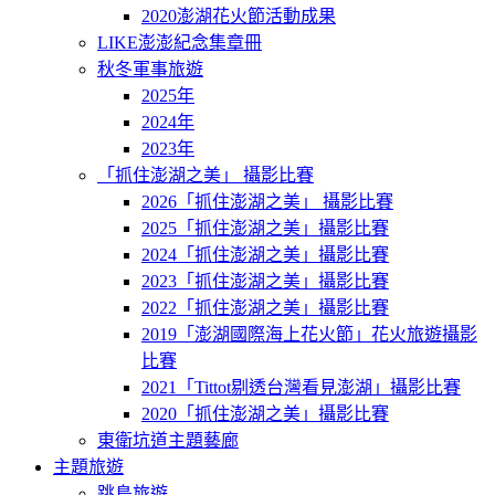
2020澎湖花火節活動成果
LIKE澎澎紀念集章冊
秋冬軍事旅遊
2025年
2024年
2023年
「抓住澎湖之美」 攝影比賽
2026「抓住澎湖之美」 攝影比賽
2025「抓住澎湖之美」攝影比賽
2024「抓住澎湖之美」攝影比賽
2023「抓住澎湖之美」攝影比賽
2022「抓住澎湖之美」攝影比賽
2019「澎湖國際海上花火節」花火旅遊攝影
比賽
2021「Tittot剔透台灣看見澎湖」攝影比賽
2020「抓住澎湖之美」攝影比賽
東衛坑道主題藝廊
主題旅遊
跳島旅遊