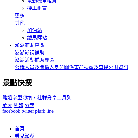
電動機車租賃
機車租賃
更多
其他
加油站
鐵馬驛站
澎湖補助專區
澎湖影視補助
澎湖活動補助專區
公職人員及關係人身分關係事前揭露及事後公開資訊
景點快搜
略過字型切換，社群分享工具列
放大
列印
分享
facebook
twitter
plurk
line
:::
首頁
看見澎湖