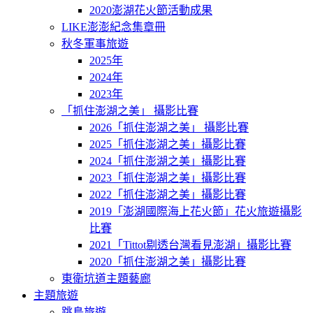
2020澎湖花火節活動成果
LIKE澎澎紀念集章冊
秋冬軍事旅遊
2025年
2024年
2023年
「抓住澎湖之美」 攝影比賽
2026「抓住澎湖之美」 攝影比賽
2025「抓住澎湖之美」攝影比賽
2024「抓住澎湖之美」攝影比賽
2023「抓住澎湖之美」攝影比賽
2022「抓住澎湖之美」攝影比賽
2019「澎湖國際海上花火節」花火旅遊攝影
比賽
2021「Tittot剔透台灣看見澎湖」攝影比賽
2020「抓住澎湖之美」攝影比賽
東衛坑道主題藝廊
主題旅遊
跳島旅遊