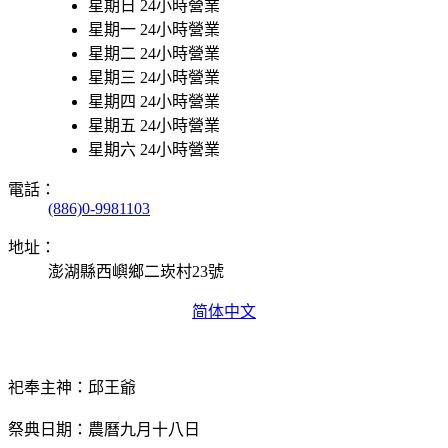
星期日 24小時營業
星期一 24小時營業
星期二 24小時營業
星期三 24小時營業
星期四 24小時營業
星期五 24小時營業
星期六 24小時營業
電話：
(886)0-9981103
地址：
澎湖縣西嶼鄉二崁村23號
简体中文
祀奉主神：邱王爺
祭典日期：農曆九月十八日