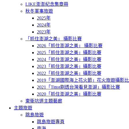
LIKE澎澎紀念集章冊
秋冬軍事旅遊
2025年
2024年
2023年
「抓住澎湖之美」 攝影比賽
2026「抓住澎湖之美」 攝影比賽
2025「抓住澎湖之美」攝影比賽
2024「抓住澎湖之美」攝影比賽
2023「抓住澎湖之美」攝影比賽
2022「抓住澎湖之美」攝影比賽
2019「澎湖國際海上花火節」花火旅遊攝影
2021「Tittot剔透台灣看見澎湖」攝影比賽
2020「抓住澎湖之美」攝影比賽
東衛坑道主題藝廊
主題旅遊
跳島旅遊
跳島旅遊專頁
南海