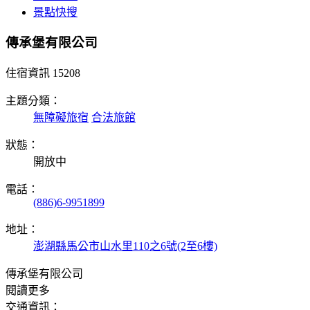
景點快搜
傳承堡有限公司
住宿資訊
15208
主題分類：
無障礙旅宿
合法旅館
狀態：
開放中
電話：
(886)6-9951899
地址：
澎湖縣馬公市山水里110之6號(2至6樓)
傳承堡有限公司
閱讀更多
交通資訊：