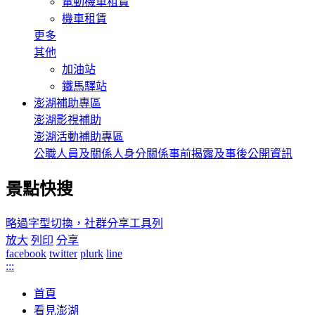
電動機車租賃
機車租賃
更多
其他
加油站
鐵馬驛站
澎湖補助專區
澎湖影視補助
澎湖活動補助專區
公職人員及關係人身分關係事前揭露及事後公開資訊
景點快搜
略過字型切換，社群分享工具列
放大
列印
分享
facebook
twitter
plurk
line
:::
首頁
看見澎湖