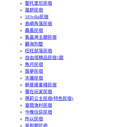
聖托里尼民宿
風妍民宿
183villa民宿
島嶼角落民宿
驫風民宿
紫晶灣主題民宿
觀海別墅
旺旺部落民宿
自由塔精品民宿1館
魚月民宿
築夢民宿
天邊民宿
朝昔廬客棧民宿
實在玩家民宿
瑪莉公主民宿(特色民宿)
喜閱漁村民宿
今晚住這民宿
所以民宿
星假期民宿