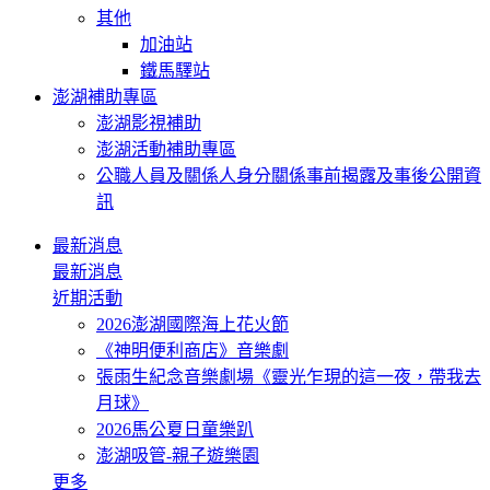
其他
加油站
鐵馬驛站
澎湖補助專區
澎湖影視補助
澎湖活動補助專區
公職人員及關係人身分關係事前揭露及事後公開資
訊
最新消息
最新消息
近期活動
2026澎湖國際海上花火節
《神明便利商店》音樂劇
張雨生紀念音樂劇場《靈光乍現的這一夜，帶我去
月球》
2026馬公夏日童樂趴
澎湖吸管-親子遊樂園
更多