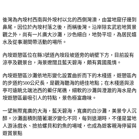
後灣為內垵村西南與外垵村以北的西側灣澳，由當地窟仔邊到
鼻尾，因位於內垵村落之後，而稱後灣。沿岸除玄武岩地質景
觀之外，尚有一片廣大沙灘，沙色細白，地勢平坦，為居民嬉
水及從事潮間帶活動的場所。
內垵遊憩區位在縣3號道內垵段坡道旁的峭壁下方，目前設有
涼亭及觀景台，海景遼闊且藍天碧海，頗有異國風情。
內垵遊憩區沙灘依地形變化設置曲折而下的木棧道，遊憩區內
的步道約500公尺長，是觀海聽海的絕佳地點；在木棧道與涼
亭可遠眺北端池西的鱟仔尾礁，細軟的沙灘與澄澈的海水是內
垵遊憩區最吸引人的特點，景色極富趣味。
一望無際寬廣的大海，藍天碧海，寬廣的白沙灘，美景令人沉
醉。沙灘面積則隨著潮汐變化不同，每到退潮時，不僅是當地
人游泳戲水、撿拾螺貝和釣魚的場域，也成為遊客親海停留與
遊賞景點