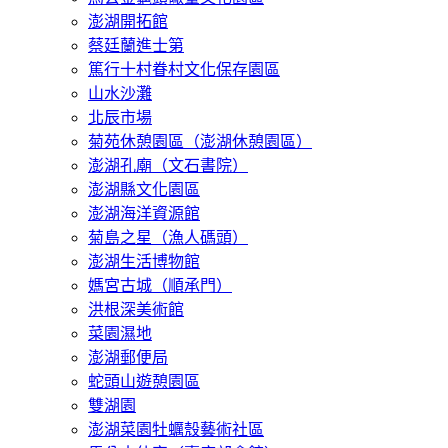
澎湖開拓館
蔡廷蘭進士第
篤行十村眷村文化保存園區
山水沙灘
北辰市場
菊苑休憩園區（澎湖休憩園區）
澎湖孔廟（文石書院）
澎湖縣文化園區
澎湖海洋資源館
菊島之星（漁人碼頭）
澎湖生活博物館
媽宮古城（順承門）
洪根深美術館
菜園濕地
澎湖郵便局
蛇頭山遊憩園區
雙湖園
澎湖菜園牡蠣殼藝術社區