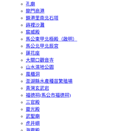
孔廟
龍門商港
鎖港里南北石塔
嵵裡沙灘
宸威殿
馬公東甲北極殿（啟明）
馬公北甲北辰宮
蓮花座
大關口觀音寺
山水濕地公園
風櫃洞
澎湖縣水產種苗繁殖場
青灣玄武岩
福德祠(馬公市福德祠)
三官殿
靈光殿
武聖廟
虎井嶼
海靈殿