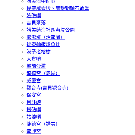
講美海中崗哨
後寮威靈殿、魑魅魍魎石敢當
險礁嶼
吉貝聚落
講美鎮海社區海堤公園
澎澎灘（活龍灘）
後寮舢舨垵魚灶
港子老榕樹
大倉嶼
城前沙灘
龍德宮（赤崁）
威靈宮
觀音寺(吉貝觀音寺)
保安宮
目斗嶼
鐵砧嶼
姑婆嶼
龍德宮（講美）
龍興宮