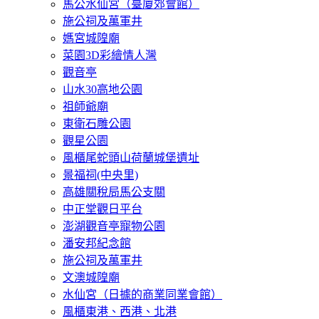
馬公水仙宮（臺廈郊會館）
施公祠及萬軍井
媽宮城隍廟
菜園3D彩繪情人灣
觀音亭
山水30高地公園
祖師爺廟
東衛石雕公園
觀星公園
風櫃尾蛇頭山荷蘭城堡遺址
景福祠(中央里)
高雄關稅局馬公支關
中正堂觀日平台
澎湖觀音亭寵物公園
潘安邦紀念館
施公祠及萬軍井
文澳城隍廟
水仙宮（日據的商業同業會館）
風櫃東港、西港、北港