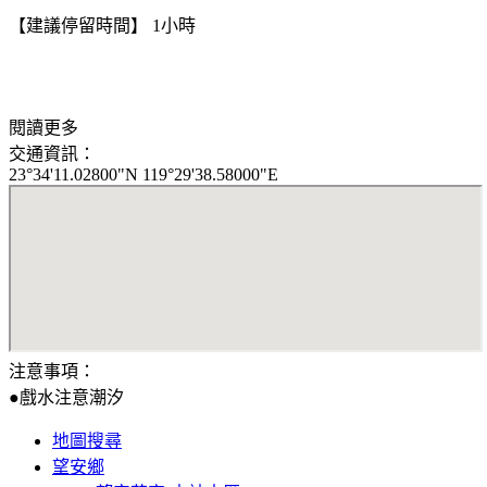
【建議停留時間】 1小時
閱讀更多
交通資訊：
23°34'11.02800"N 119°29'38.58000"E
注意事項：
●戲水注意潮汐
地圖搜尋
望安鄉