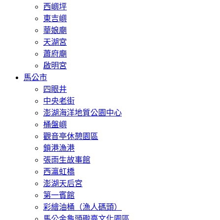
西嶼坪
東吉嶼
華娘廟
天湖宮
蕭府廟
啟明宮
馬公市
四眼井
中央老街
澎湖海洋地質公園中心
桶盤嶼
觀音亭休憩園區
鎖港漁港
張雨生故事館
西瀛虹橋
澎湖天后宮
第一賓館
彩繪油桶（漁人碼頭）
馬公金龜頭礮臺文化園區