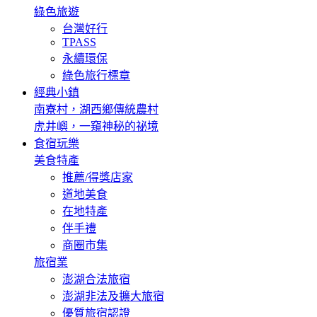
綠色旅遊
台灣好行
TPASS
永續環保
綠色旅行標章
經典小鎮
南寮村，湖西鄉傳統農村
虎井嶼，一窺神秘的祕境
食宿玩樂
美食特產
推薦/得獎店家
道地美食
在地特產
伴手禮
商圈市集
旅宿業
澎湖合法旅宿
澎湖非法及擴大旅宿
優質旅宿認證