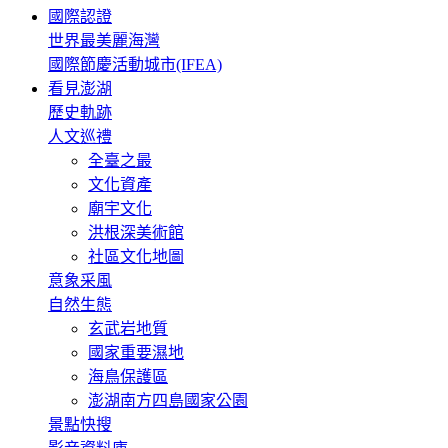
國際認證
世界最美麗海灣
國際節慶活動城市(IFEA)
看見澎湖
歷史軌跡
人文巡禮
全臺之最
文化資產
廟宇文化
洪根深美術館
社區文化地圖
意象采風
自然生態
玄武岩地質
國家重要濕地
海鳥保護區
澎湖南方四島國家公園
景點快搜