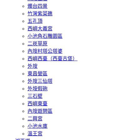
燭台四景
竹灣紫菜礁
五孔頂
西嶼大義宮
小池角石雕園區
二崁草原
內垵村塔公塔婆
西嶼西臺（西臺古堡）
外垵
東昌營區
外垵三仙塔
外垵假砲
三石壁
西嶼東臺
內垵遊憩區
二興宮
小池水庫
溫王宮