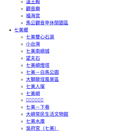
溫王殿
觀音廟
福海宮
馬公觀音亭休閒園區
七美鄉
七美雙心石滬
小台灣
七美南嶼城
望夫石
七美嶼燈塔
七美－白馬公園
大獅龍埕風景區
七美人塚
七美嶼
𩵺鯉灣遊憩區
七美－下巷
大嶼常民生活文物館
七美水庫
吳府宮（七美）