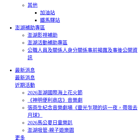
其他
加油站
鐵馬驛站
澎湖補助專區
澎湖影視補助
澎湖活動補助專區
公職人員及關係人身分關係事前揭露及事後公開資
訊
最新消息
最新消息
近期活動
2026澎湖國際海上花火節
《神明便利商店》音樂劇
張雨生紀念音樂劇場《靈光乍現的這一夜，帶我去
月球》
2026馬公夏日童樂趴
澎湖吸管-親子遊樂園
更多