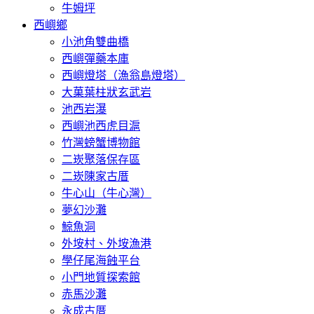
牛姆坪
西嶼鄉
小池角雙曲橋
西嶼彈藥本庫
西嶼燈塔（漁翁島燈塔）
大菓葉柱狀玄武岩
池西岩瀑
西嶼池西虎目滬
竹灣螃蟹博物館
二崁聚落保存區
二崁陳家古厝
牛心山（牛心灣）
夢幻沙灘
鯨魚洞
外垵村、外垵漁港
學仔尾海蝕平台
小門地質探索館
赤馬沙灘
永成古厝