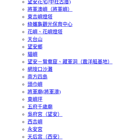
望安花宅(中社古厝)
將軍澳嶼（將軍嶼）
東吉嶼燈塔
綠蠵龜觀光保育中心
花嶼、花嶼燈塔
天台山
望安鄉
貓嶼
望安－鴛鴦窟、藏軍洞（震洋艇基地）
網垵口沙灘
南方四島
頭巾嶼
將軍廟(將軍澳)
東嶼坪
五府千歲廟
吳府宮（望安）
西吉嶼
永安宮
天后宮（西安）