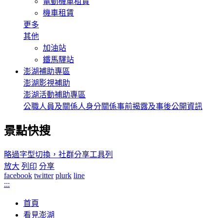
電動機車租賃
機車租賃
更多
其他
加油站
鐵馬驛站
澎湖補助專區
澎湖影視補助
澎湖活動補助專區
公職人員及關係人身分關係事前揭露及事後公開資訊
景點快搜
略過字型切換，社群分享工具列
放大
列印
分享
facebook
twitter
plurk
line
:::
首頁
看見澎湖