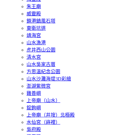
朱王廟
威靈殿
鎖港鎮風石塔
東衛坑道
靖海宮
山水漁港
虎井西山公園
清水宮
山水吳家古厝
方思溫紀念公園
山水沙灘海堤3D彩繪
澎湖紫微宮
雞善嶼
上帝廟（山水）
錠鉤嶼
上帝廟（井垵）北極殿
水仙宮（嵵裡）
吳府殿