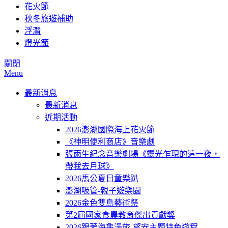
花火節
秋冬旅遊補助
浮潛
燈光節
關閉
Menu
最新消息
最新消息
近期活動
2026澎湖國際海上花火節
《神明便利商店》音樂劇
張雨生紀念音樂劇場《靈光乍現的這一夜，
帶我去月球》
2026馬公夏日童樂趴
澎湖吸管-親子遊樂園
2026金色雙島藝術祭
第2屆國家食農教育傑出貢獻獎
2026跟著海龜漫旅-望安主題特色遊程