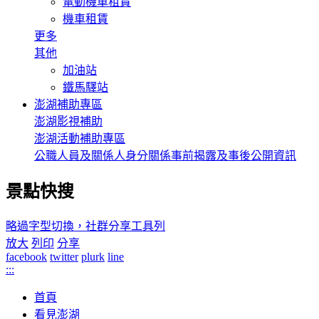
電動機車租賃
機車租賃
更多
其他
加油站
鐵馬驛站
澎湖補助專區
澎湖影視補助
澎湖活動補助專區
公職人員及關係人身分關係事前揭露及事後公開資訊
景點快搜
略過字型切換，社群分享工具列
放大
列印
分享
facebook
twitter
plurk
line
:::
首頁
看見澎湖