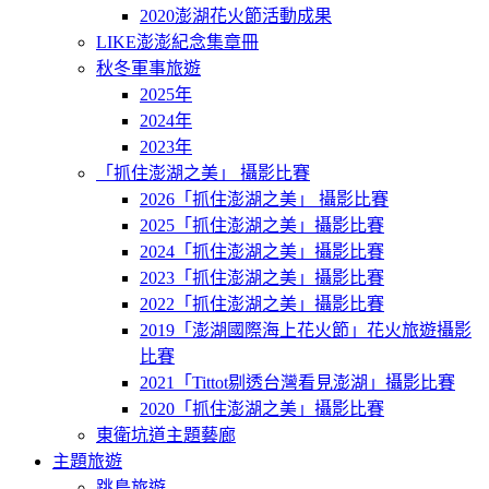
2020澎湖花火節活動成果
LIKE澎澎紀念集章冊
秋冬軍事旅遊
2025年
2024年
2023年
「抓住澎湖之美」 攝影比賽
2026「抓住澎湖之美」 攝影比賽
2025「抓住澎湖之美」攝影比賽
2024「抓住澎湖之美」攝影比賽
2023「抓住澎湖之美」攝影比賽
2022「抓住澎湖之美」攝影比賽
2019「澎湖國際海上花火節」花火旅遊攝影
比賽
2021「Tittot剔透台灣看見澎湖」攝影比賽
2020「抓住澎湖之美」攝影比賽
東衛坑道主題藝廊
主題旅遊
跳島旅遊