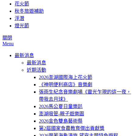
花火節
秋冬旅遊補助
浮潛
燈光節
關閉
Menu
最新消息
最新消息
近期活動
2026澎湖國際海上花火節
《神明便利商店》音樂劇
張雨生紀念音樂劇場《靈光乍現的這一夜，
帶我去月球》
2026馬公夏日童樂趴
澎湖吸管-親子遊樂園
2026金色雙島藝術祭
第2屆國家食農教育傑出貢獻獎
2026跟著海龜漫旅-望安主題特色遊程