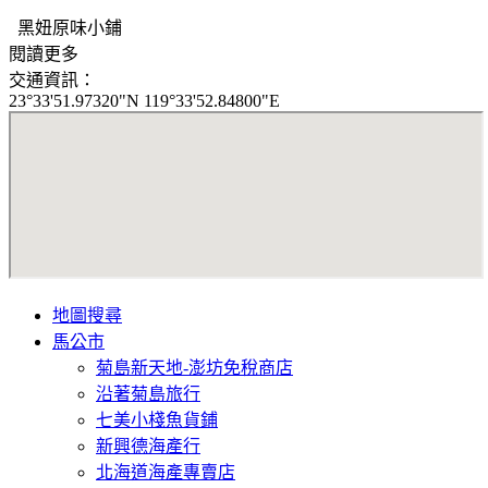
黑妞原味小鋪
閱讀更多
交通資訊：
23°33'51.97320"N 119°33'52.84800"E
地圖搜尋
馬公市
菊島新天地-澎坊免稅商店
沿著菊島旅行
七美小棧魚貨鋪
新興德海產行
北海道海產專賣店