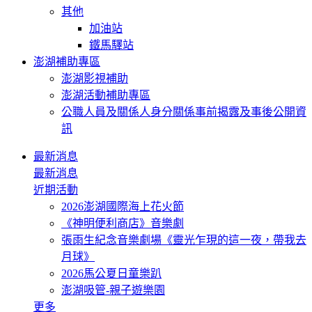
其他
加油站
鐵馬驛站
澎湖補助專區
澎湖影視補助
澎湖活動補助專區
公職人員及關係人身分關係事前揭露及事後公開資
訊
最新消息
最新消息
近期活動
2026澎湖國際海上花火節
《神明便利商店》音樂劇
張雨生紀念音樂劇場《靈光乍現的這一夜，帶我去
月球》
2026馬公夏日童樂趴
澎湖吸管-親子遊樂園
更多