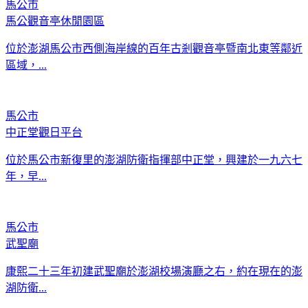
馬公市
馬公觀音亭休閒園區
位於澎湖馬公市西側海岸線的百年古剎觀音亭暨南北東等鄰近
區域，...
馬公市
中正堂觀日平台
位於馬公市新復里的澎湖防衛指揮部中正堂，興建於一九六七
年，早...
馬公市
武聖廟
康熙二十三年初建武聖廟於澎湖校場演廳之右，約在現在的澎
湖防衛...