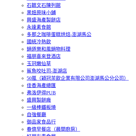
石韞文石陳列館
黑妞原味小鋪
興盛海產製餅店
永達素食館
多那之咖啡蛋糕烘焙-澎湖馬公
國統冷熱飲
鍋道樂和風鍋物料理
福朋喜來登酒店
玉冠嫩仙草
鯊魚咬吐司-澎湖店
50嵐（穎冠茶飲企業有限公司澎湖馬公分公司）
佳香海產總匯
弗洛伊得PUB
盛興製餅廠
一級棒鐵板燒
自強餐廳
御品家食品行
春億早餐店（晨間廚房）