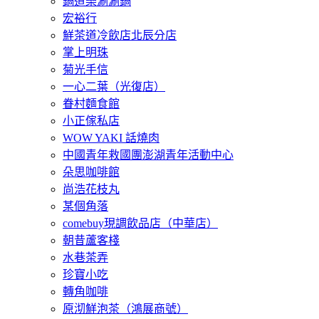
鍋道樂涮涮鍋
宏裕行
鮮茶道冷飲店北辰分店
掌上明珠
菊光手信
一心二葉（光復店）
眷村麵食館
小正傢私店
WOW YAKI 話燒肉
中國青年救國團澎湖青年活動中心
朵思咖啡館
尚浩花枝丸
某個角落
comebuy現調飲品店（中華店）
朝昔蘆客棧
水巷茶弄
珍寶小吃
轉角咖啡
原沏鮮泡茶（鴻展商號）