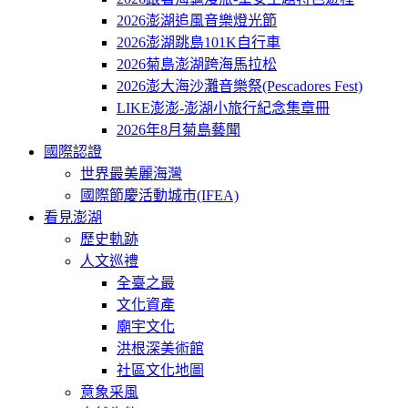
2026澎湖追風音樂燈光節
2026澎湖跳島101K自行車
2026菊島澎湖跨海馬拉松
2026澎大海沙灘音樂祭(Pescadores Fest)
LIKE澎澎-澎湖小旅行紀念集章冊
2026年8月菊島藝聞
國際認證
世界最美麗海灣
國際節慶活動城市(IFEA)
看見澎湖
歷史軌跡
人文巡禮
全臺之最
文化資產
廟宇文化
洪根深美術館
社區文化地圖
意象采風