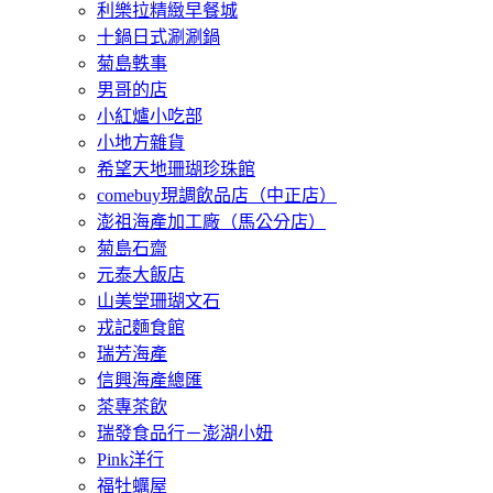
利樂拉精緻早餐城
十鍋日式涮涮鍋
菊島軼事
男哥的店
小紅爐小吃部
小地方雜貨
希望天地珊瑚珍珠館
comebuy現調飲品店（中正店）
澎祖海產加工廠（馬公分店）
菊島石齋
元泰大飯店
山美堂珊瑚文石
戎記麵食館
瑞芳海產
信興海產總匯
茶專茶飲
瑞發食品行－澎湖小妞
Pink洋行
福牡蠣屋