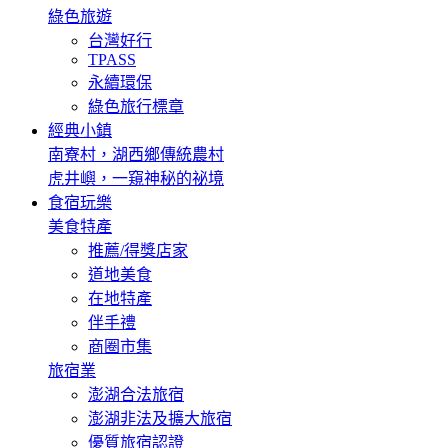
綠色旅遊
台灣好行
TPASS
永續環保
綠色旅行標章
經典小鎮
南寮村，湖西鄉傳統農村
虎井嶼，一窺神秘的祕境
食宿玩樂
美食特產
推薦/得獎店家
道地美食
在地特產
伴手禮
商圈市集
旅宿業
澎湖合法旅宿
澎湖非法及擴大旅宿
優質旅宿認證