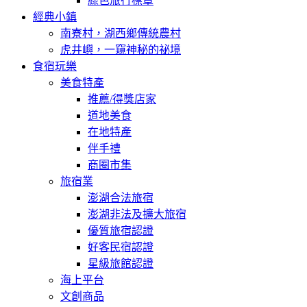
綠色旅行標章
經典小鎮
南寮村，湖西鄉傳統農村
虎井嶼，一窺神秘的祕境
食宿玩樂
美食特產
推薦/得獎店家
道地美食
在地特產
伴手禮
商圈市集
旅宿業
澎湖合法旅宿
澎湖非法及擴大旅宿
優質旅宿認證
好客民宿認證
星級旅館認證
海上平台
文創商品