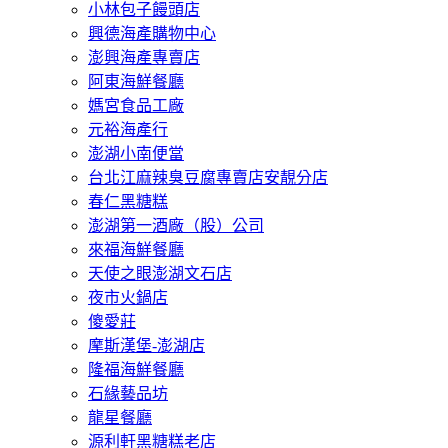
小林包子饅頭店
興德海產購物中心
澎興海產專賣店
阿東海鮮餐廳
媽宮食品工廠
元裕海產行
澎湖小南便當
台北江麻辣臭豆腐專賣店安靚分店
春仁黑糖糕
澎湖第一酒廠（股）公司
來福海鮮餐廳
天使之眼澎湖文石店
夜市火鍋店
傻愛莊
摩斯漢堡-澎湖店
隆福海鮮餐廳
石緣藝品坊
龍星餐廳
源利軒黑糖糕老店