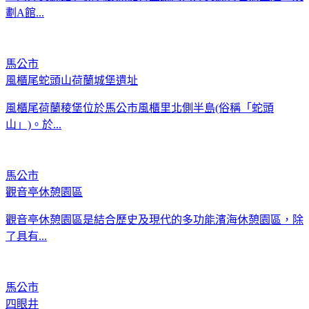
劃A館...
馬公市
風櫃尾蛇頭山荷蘭城堡遺址
風櫃尾荷蘭稜堡位於馬公市風櫃里北側半島(俗稱「蛇頭
山」)。於...
馬公市
觀音亭休憩園區
觀音亭休憩園區是結合歷史及現代的多功能濱海休憩園區，除
了具有...
馬公市
四眼井