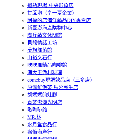
還熱現場-中央形象店
甘蔗泡（享一夏企業）
阿福的店海洋藝品DIY專賣店
新臺澎海產購物中心
陶兵藝文休閒館
貝殼情話工坊
夢想部落館
山裕文石行
吹吹風精品咖啡館
海大王漁村料理
comebuy現調飲品店（三多店）
原沏鮮泡茶 馬公民生店
胡媽媽的灶腳
貢茶澎湖光明店
啾咖啡館
MR.林
水月堂食品行
鑫億海產行