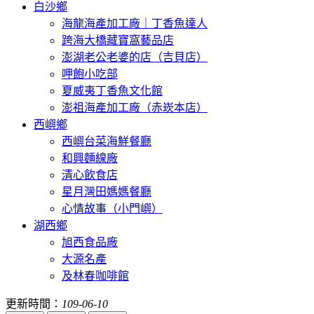
白沙鄉
海龍海產加工廠｜丁香魚達人
跨海大橋藏寶窩藝品店
澎湖老公老婆的店（吉貝店）
呷飽小吃部
夏威夷丁香魚文化館
澎祖海產加工廠（赤崁本店）
西嶼鄉
西嶼台菜海鮮餐廳
和興麵線廠
清心飲食店
星月灣田媽媽餐廳
心情故事（小門嶼）
湖西鄉
旭西食品廠
大源名產
及林春咖啡館
更新時間：
109-06-10