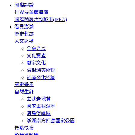
國際認證
世界最美麗海灣
國際節慶活動城市(IFEA)
看見澎湖
歷史軌跡
人文巡禮
全臺之最
文化資產
廟宇文化
洪根深美術館
社區文化地圖
意象采風
自然生態
玄武岩地質
國家重要濕地
海鳥保護區
澎湖南方四島國家公園
景點快搜