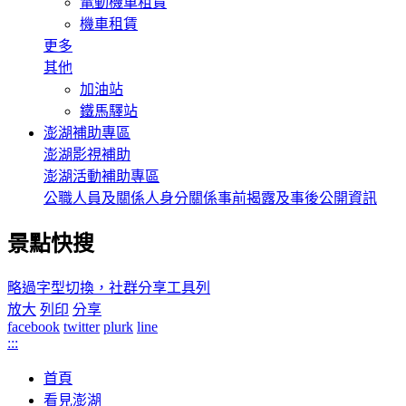
電動機車租賃
機車租賃
更多
其他
加油站
鐵馬驛站
澎湖補助專區
澎湖影視補助
澎湖活動補助專區
公職人員及關係人身分關係事前揭露及事後公開資訊
景點快搜
略過字型切換，社群分享工具列
放大
列印
分享
facebook
twitter
plurk
line
:::
首頁
看見澎湖