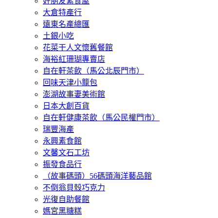
好朋友素食屋
大倉特產行
遠東名產總匯
土銀小吃
花菜干人文懷舊餐館
海裕紅珊瑚專賣店
自在軒茶飲（馬公北辰門市）
回味天津小籠包
澎湖故事妻美術館
日本大創百貨
自在軒健康茶飲（馬公民權門市）
瑞豐海產
永興素食館
文馨文石工坊
振發食品行
（故事碼頭）56碼頭海洋藝品館
不倒翁貝殼巧克力
光復自助餐館
媽宮黑糖糕