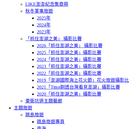
LIKE澎澎紀念集章冊
秋冬軍事旅遊
2025年
2024年
2023年
「抓住澎湖之美」 攝影比賽
2026「抓住澎湖之美」 攝影比賽
2025「抓住澎湖之美」攝影比賽
2024「抓住澎湖之美」攝影比賽
2023「抓住澎湖之美」攝影比賽
2022「抓住澎湖之美」攝影比賽
2019「澎湖國際海上花火節」花火旅遊攝影
2021「Tittot剔透台灣看見澎湖」攝影比賽
2020「抓住澎湖之美」攝影比賽
東衛坑道主題藝廊
主題旅遊
跳島旅遊
跳島旅遊專頁
南海