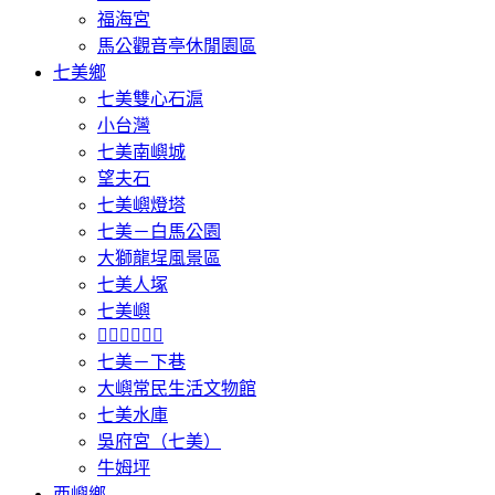
福海宮
馬公觀音亭休閒園區
七美鄉
七美雙心石滬
小台灣
七美南嶼城
望夫石
七美嶼燈塔
七美－白馬公園
大獅龍埕風景區
七美人塚
七美嶼
𩵺鯉灣遊憩區
七美－下巷
大嶼常民生活文物館
七美水庫
吳府宮（七美）
牛姆坪
西嶼鄉