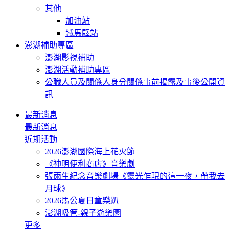
其他
加油站
鐵馬驛站
澎湖補助專區
澎湖影視補助
澎湖活動補助專區
公職人員及關係人身分關係事前揭露及事後公開資
訊
最新消息
最新消息
近期活動
2026澎湖國際海上花火節
《神明便利商店》音樂劇
張雨生紀念音樂劇場《靈光乍現的這一夜，帶我去
月球》
2026馬公夏日童樂趴
澎湖吸管-親子遊樂園
更多