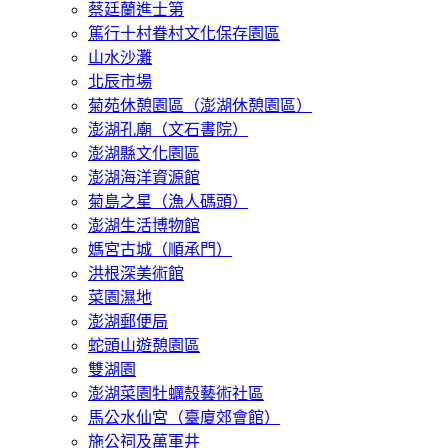
蔡廷蘭進士第
篤行十村眷村文化保存園區
山水沙灘
北辰市場
菊苑休憩園區（澎湖休憩園區）
澎湖孔廟（文石書院）
澎湖縣文化園區
澎湖海洋資源館
菊島之星（漁人碼頭）
澎湖生活博物館
媽宮古城（順承門）
洪根深美術館
菜園濕地
澎湖郵便局
蛇頭山遊憩園區
雙湖園
澎湖菜園牡蠣殼藝術社區
馬公水仙宮（臺廈郊會館）
施公祠及萬軍井