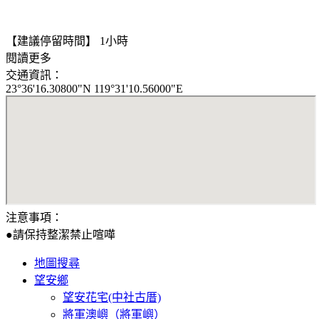
【建議停留時間】 1小時
閱讀更多
交通資訊：
23°36'16.30800"N 119°31'10.56000"E
注意事項：
●請保持整潔禁止喧嘩
地圖搜尋
望安鄉
望安花宅(中社古厝)
將軍澳嶼（將軍嶼）