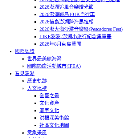
2026澎湖追風音樂燈光節
2026澎湖跳島101K自行車
2026菊島澎湖跨海馬拉松
2026澎大海沙灘音樂祭(Pescadores Fest)
LIKE澎澎-澎湖小旅行紀念集章冊
2026年8月菊島藝聞
國際認證
世界最美麗海灣
國際節慶活動城市(IFEA)
看見澎湖
歷史軌跡
人文巡禮
全臺之最
文化資產
廟宇文化
洪根深美術館
社區文化地圖
意象采風