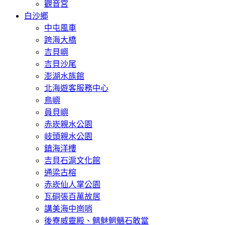
觀音宮
白沙鄉
中屯風車
跨海大橋
吉貝嶼
吉貝沙尾
澎湖水族館
北海遊客服務中心
鳥嶼
員貝嶼
赤崁親水公園
岐頭親水公園
鎮海洋樓
吉貝石滬文化館
通梁古榕
赤崁仙人掌公園
瓦硐張百萬故居
講美海中崗哨
後寮威靈殿、魑魅魍魎石敢當