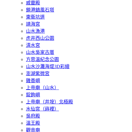
威靈殿
鎖港鎮風石塔
東衛坑道
靖海宮
山水漁港
虎井西山公園
清水宮
山水吳家古厝
方思溫紀念公園
山水沙灘海堤3D彩繪
澎湖紫微宮
雞善嶼
上帝廟（山水）
錠鉤嶼
上帝廟（井垵）北極殿
水仙宮（嵵裡）
吳府殿
溫王殿
觀音廟