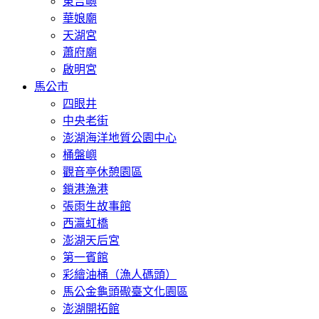
東吉嶼
華娘廟
天湖宮
蕭府廟
啟明宮
馬公市
四眼井
中央老街
澎湖海洋地質公園中心
桶盤嶼
觀音亭休憩園區
鎖港漁港
張雨生故事館
西瀛虹橋
澎湖天后宮
第一賓館
彩繪油桶（漁人碼頭）
馬公金龜頭礮臺文化園區
澎湖開拓館