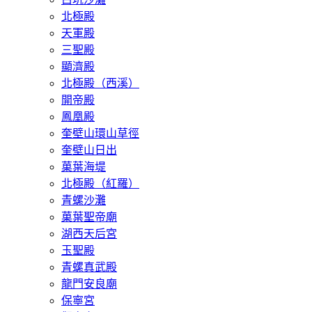
​北極殿
天軍殿
三聖殿
顯濟殿
北極殿（西溪）
開帝殿
鳳凰殿
奎壁山環山草徑
奎壁山日出
菓葉海堤
北極殿（紅羅）
青螺沙灘
菓葉聖帝廟
湖西天后宮
玉聖殿
青螺真武殿
龍門安良廟
保寧宮