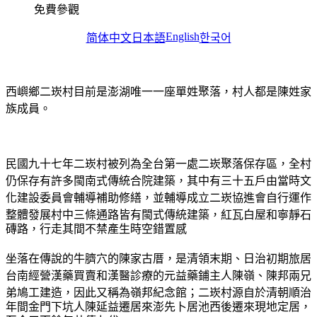
免費參觀
English
简体中文
日本語
한국어
西嶼鄉二崁村目前是澎湖唯一一座單姓聚落，村人都是陳姓家
族成員。
民國九十七年二崁村被列為全台第一處二崁聚落保存區，全村
仍保存有許多閩南式傳統合院建築，其中有三十五戶由當時文
化建設委員會輔導補助修繕，並輔導成立二崁協進會自行運作
整體發展
村中三條通路皆有閩式傳統建築，紅瓦白屋和寧靜石
磚路，行走其間不禁產生時空錯置感
坐落在傳說的牛臍穴的陳家古厝，是清領末期、日治初期旅居
台南經營漢藥買賣和漢醫診療的元益藥鋪主人陳嶺
、陳邦兩兄
弟鳩工建造，因此又稱
為嶺邦紀念館；
二崁村源自於清朝順治
年間金門下坑人陳延益遷居來澎先卜居池西後遷來現地定居，