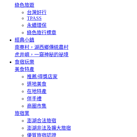
綠色旅遊
台灣好行
TPASS
永續環保
綠色旅行標章
經典小鎮
南寮村，湖西鄉傳統農村
虎井嶼，一窺神秘的祕境
食宿玩樂
美食特產
推薦/得獎店家
道地美食
在地特產
伴手禮
商圈市集
旅宿業
澎湖合法旅宿
澎湖非法及擴大旅宿
優質旅宿認證