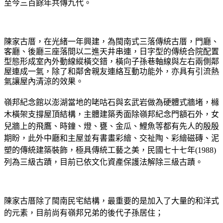
至今三百餘年共傳九代。
陳家古厝
，在光緒一年興建，為閩南式三落傳統古厝，門廳、
客廳、後廳三座落間以二進天井串連，日字型的傳統合院配置
型態形成室內外動線縱橫交錯，橫向子孫巷軸線與左右兩側鄰
屋連成一氣，除了和鄰舍親友連絡互動功能外，亦具有引流熱
氣讓屋內清涼的效果。
嶺邦紀念館
以澎湖當地的咾咕石與玄武岩做為硬體式牆堵，櫞
木橫架支撐屋頂結構，主體建築秀面除嶺邦紀念門額石外，女
兒牆上的飛鷹、時鐘、燈、甕、金瓜、鯉魚等都有先人的殷殷
期盼，此外中廳和主屋並有書畫彩繪、交祉陶、彩繪磁磚、泥
塑的傳統建築裝飾，極具傳統工藝之美，民國七十七年(1988)
列為三級古蹟，目前已依文化資產保護法解除三級古蹟。
陳家古厝除了閩南民宅結構，最重要的是加入了大量的和洋式
的元素，目前尚有嶺邦兄弟的後代子孫居住；