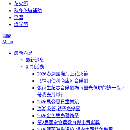
花火節
秋冬旅遊補助
浮潛
燈光節
關閉
Menu
最新消息
最新消息
近期活動
2026澎湖國際海上花火節
《神明便利商店》音樂劇
張雨生紀念音樂劇場《靈光乍現的這一夜，
帶我去月球》
2026馬公夏日童樂趴
澎湖吸管-親子遊樂園
2026金色雙島藝術祭
第2屆國家食農教育傑出貢獻獎
2026跟著海龜漫旅-望安主題特色遊程