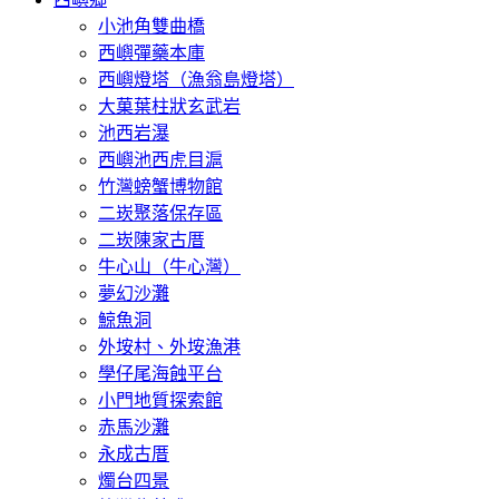
小池角雙曲橋
西嶼彈藥本庫
西嶼燈塔（漁翁島燈塔）
大菓葉柱狀玄武岩
池西岩瀑
西嶼池西虎目滬
竹灣螃蟹博物館
二崁聚落保存區
二崁陳家古厝
牛心山（牛心灣）
夢幻沙灘
鯨魚洞
外垵村、外垵漁港
學仔尾海蝕平台
小門地質探索館
赤馬沙灘
永成古厝
燭台四景