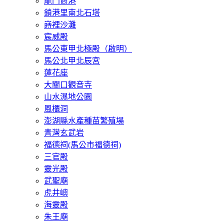
龍門商港
鎖港里南北石塔
嵵裡沙灘
宸威殿
馬公東甲北極殿（啟明）
馬公北甲北辰宮
蓮花座
大關口觀音寺
山水濕地公園
風櫃洞
澎湖縣水產種苗繁殖場
青灣玄武岩
福德祠(馬公市福德祠)
三官殿
靈光殿
武聖廟
虎井嶼
海靈殿
朱王廟