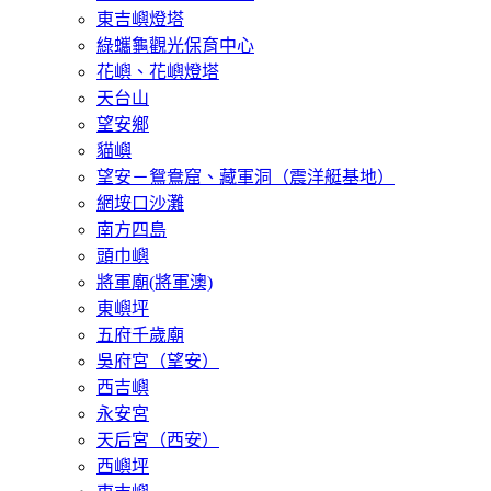
東吉嶼燈塔
綠蠵龜觀光保育中心
花嶼、花嶼燈塔
天台山
望安鄉
貓嶼
望安－鴛鴦窟、藏軍洞（震洋艇基地）
網垵口沙灘
南方四島
頭巾嶼
將軍廟(將軍澳)
東嶼坪
五府千歲廟
吳府宮（望安）
西吉嶼
永安宮
天后宮（西安）
西嶼坪