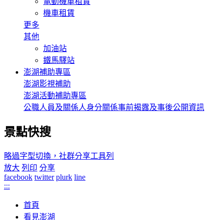
電動機車租賃
機車租賃
更多
其他
加油站
鐵馬驛站
澎湖補助專區
澎湖影視補助
澎湖活動補助專區
公職人員及關係人身分關係事前揭露及事後公開資訊
景點快搜
略過字型切換，社群分享工具列
放大
列印
分享
facebook
twitter
plurk
line
:::
首頁
看見澎湖