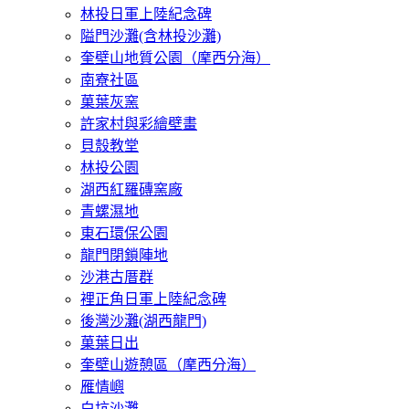
林投日軍上陸紀念碑
隘門沙灘(含林投沙灘)
奎壁山地質公園（摩西分海）
南寮社區
菓葉灰窯
許家村與彩繪壁畫
貝殼教堂
林投公園
湖西紅羅磚窯廠
青螺濕地
東石環保公園
龍門閉鎖陣地
沙港古厝群
裡正角日軍上陸紀念碑
後灣沙灘(湖西龍門)
菓葉日出
奎壁山遊憩區（摩西分海）
雁情嶼
白坑沙灘