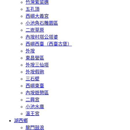
竹灣紫菜礁
五孔頂
西嶼大義宮
小池角石雕園區
二崁草原
內垵村塔公塔婆
西嶼西臺（西臺古堡）
外垵
東昌營區
外垵三仙塔
外垵假砲
三石壁
西嶼東臺
內垵遊憩區
二興宮
小池水庫
溫王宮
湖西鄉
龍門鼓浪