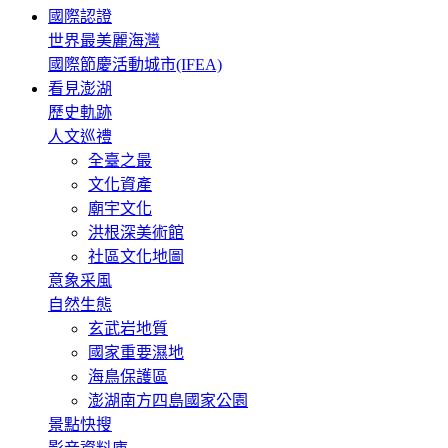
國際認證
世界最美麗海灣
國際節慶活動城市(IFEA)
看見澎湖
歷史軌跡
人文巡禮
全臺之最
文化資產
廟宇文化
洪根深美術館
社區文化地圖
意象采風
自然生態
玄武岩地質
國家重要濕地
海鳥保護區
澎湖南方四島國家公園
景點快搜