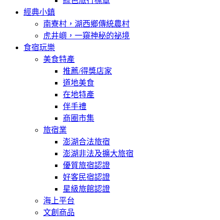
綠色旅行標章
經典小鎮
南寮村，湖西鄉傳統農村
虎井嶼，一窺神秘的祕境
食宿玩樂
美食特產
推薦/得獎店家
道地美食
在地特產
伴手禮
商圈市集
旅宿業
澎湖合法旅宿
澎湖非法及擴大旅宿
優質旅宿認證
好客民宿認證
星級旅館認證
海上平台
文創商品