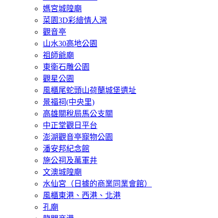
媽宮城隍廟
菜園3D彩繪情人灣
觀音亭
山水30高地公園
祖師爺廟
東衛石雕公園
觀星公園
風櫃尾蛇頭山荷蘭城堡遺址
景福祠(中央里)
高雄關稅局馬公支關
中正堂觀日平台
澎湖觀音亭寵物公園
潘安邦紀念館
施公祠及萬軍井
文澳城隍廟
水仙宮（日據的商業同業會館）
風櫃東港、西港、北港
孔廟