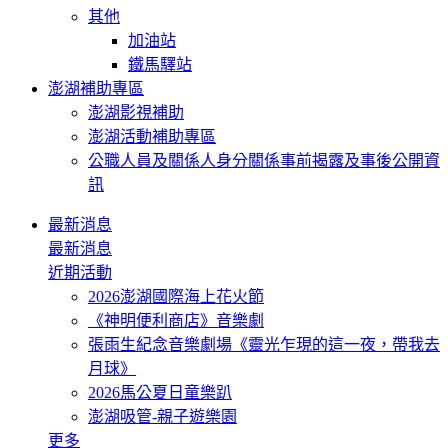
其他
加油站
鐵馬驛站
澎湖補助專區
澎湖影視補助
澎湖活動補助專區
公職人員及關係人身分關係事前揭露及事後公開資
訊
最新消息
最新消息
近期活動
2026澎湖國際海上花火節
《神明便利商店》音樂劇
張雨生紀念音樂劇場《靈光乍現的這一夜，帶我去
月球》
2026馬公夏日童樂趴
澎湖吸管-親子遊樂園
更多