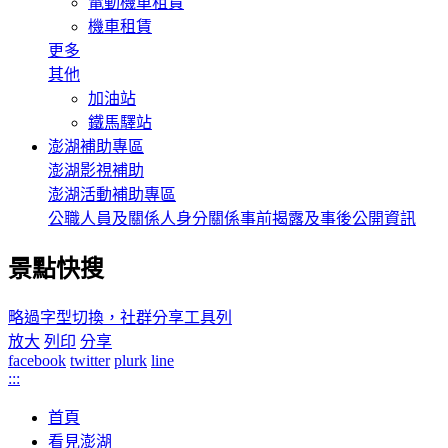
電動機車租賃
機車租賃
更多
其他
加油站
鐵馬驛站
澎湖補助專區
澎湖影視補助
澎湖活動補助專區
公職人員及關係人身分關係事前揭露及事後公開資訊
景點快搜
略過字型切換，社群分享工具列
放大
列印
分享
facebook
twitter
plurk
line
:::
首頁
看見澎湖