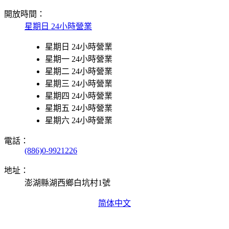
開放時間：
星期日 24小時營業
星期日 24小時營業
星期一 24小時營業
星期二 24小時營業
星期三 24小時營業
星期四 24小時營業
星期五 24小時營業
星期六 24小時營業
電話：
(886)0-9921226
地址：
澎湖縣湖西鄉白坑村1號
简体中文