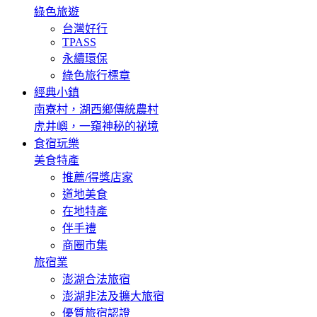
綠色旅遊
台灣好行
TPASS
永續環保
綠色旅行標章
經典小鎮
南寮村，湖西鄉傳統農村
虎井嶼，一窺神秘的祕境
食宿玩樂
美食特產
推薦/得獎店家
道地美食
在地特產
伴手禮
商圈市集
旅宿業
澎湖合法旅宿
澎湖非法及擴大旅宿
優質旅宿認證