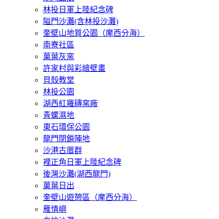
林投日軍上陸紀念碑
隘門沙灘(含林投沙灘)
奎壁山地質公園（摩西分海）
南寮社區
菓葉灰窯
許家村與彩繪壁畫
貝殼教堂
林投公園
湖西紅羅磚窯廠
青螺濕地
東石環保公園
龍門閉鎖陣地
沙港古厝群
裡正角日軍上陸紀念碑
後灣沙灘(湖西龍門)
菓葉日出
奎壁山遊憩區（摩西分海）
雁情嶼