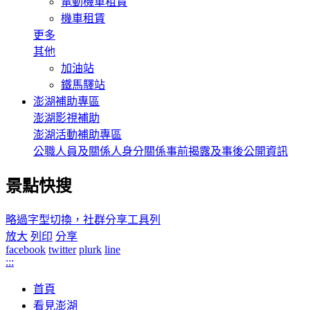
電動機車租賃
機車租賃
更多
其他
加油站
鐵馬驛站
澎湖補助專區
澎湖影視補助
澎湖活動補助專區
公職人員及關係人身分關係事前揭露及事後公開資訊
景點快搜
略過字型切換，社群分享工具列
放大
列印
分享
facebook
twitter
plurk
line
:::
首頁
看見澎湖