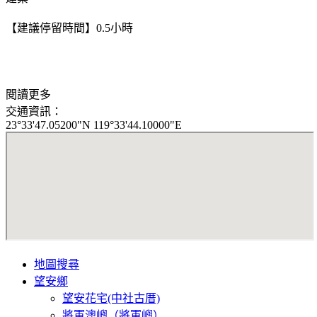
【建議停留時間】0.5小時
閱讀更多
交通資訊：
23°33'47.05200"N 119°33'44.10000"E
地圖搜尋
望安鄉
望安花宅(中社古厝)
將軍澳嶼（將軍嶼）