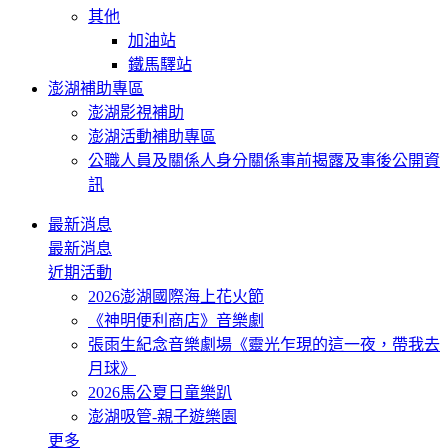
其他
加油站
鐵馬驛站
澎湖補助專區
澎湖影視補助
澎湖活動補助專區
公職人員及關係人身分關係事前揭露及事後公開資
訊
最新消息
最新消息
近期活動
2026澎湖國際海上花火節
《神明便利商店》音樂劇
張雨生紀念音樂劇場《靈光乍現的這一夜，帶我去
月球》
2026馬公夏日童樂趴
澎湖吸管-親子遊樂園
更多