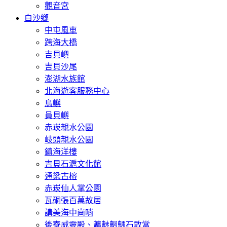
觀音宮
白沙鄉
中屯風車
跨海大橋
吉貝嶼
吉貝沙尾
澎湖水族館
北海遊客服務中心
鳥嶼
員貝嶼
赤崁親水公園
岐頭親水公園
鎮海洋樓
吉貝石滬文化館
通梁古榕
赤崁仙人掌公園
瓦硐張百萬故居
講美海中崗哨
後寮威靈殿、魑魅魍魎石敢當