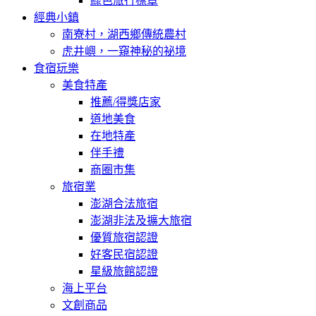
綠色旅行標章
經典小鎮
南寮村，湖西鄉傳統農村
虎井嶼，一窺神秘的祕境
食宿玩樂
美食特產
推薦/得獎店家
道地美食
在地特產
伴手禮
商圈市集
旅宿業
澎湖合法旅宿
澎湖非法及擴大旅宿
優質旅宿認證
好客民宿認證
星級旅館認證
海上平台
文創商品