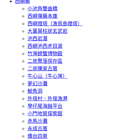
西嶼鄉
小池角雙曲橋
西嶼彈藥本庫
西嶼燈塔（漁翁島燈塔）
大菓葉柱狀玄武岩
池西岩瀑
西嶼池西虎目滬
竹灣螃蟹博物館
二崁聚落保存區
二崁陳家古厝
牛心山（牛心灣）
夢幻沙灘
鯨魚洞
外垵村、外垵漁港
學仔尾海蝕平台
小門地質探索館
赤馬沙灘
永成古厝
燭台四景