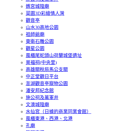
媽宮城隍廟
菜園3D彩繪情人灣
觀音亭
山水30高地公園
祖師爺廟
東衛石雕公園
觀星公園
風櫃尾蛇頭山荷蘭城堡遺址
景福祠(中央里)
高雄關稅局馬公支關
中正堂觀日平台
澎湖觀音亭寵物公園
潘安邦紀念館
施公祠及萬軍井
文澳城隍廟
水仙宮（日據的商業同業會館）
風櫃東港、西港、北港
孔廟