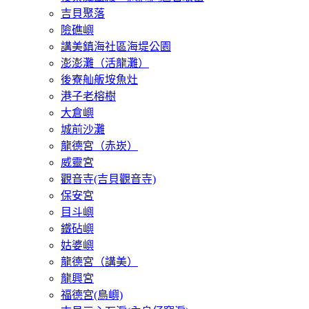
吉貝聚落
險礁嶼
講美鎮海社區海堤公園
澎澎灘（活龍灘）
後寮舢舨垵魚灶
港子老榕樹
大倉嶼
城前沙灘
龍德宮（赤崁）
威靈宮
觀音寺(吉貝觀音寺)
保安宮
目斗嶼
鐵砧嶼
姑婆嶼
龍德宮（講美）
龍興宮
福德宮(鳥嶼)