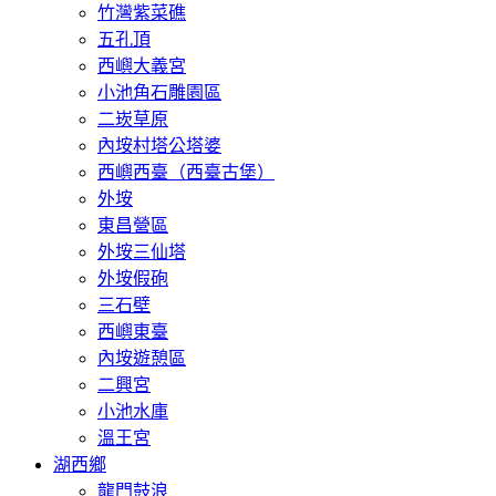
竹灣紫菜礁
五孔頂
西嶼大義宮
小池角石雕園區
二崁草原
內垵村塔公塔婆
西嶼西臺（西臺古堡）
外垵
東昌營區
外垵三仙塔
外垵假砲
三石壁
西嶼東臺
內垵遊憩區
二興宮
小池水庫
溫王宮
湖西鄉
龍門鼓浪