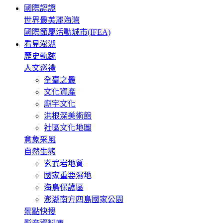
國際認證
世界最美麗海灣
國際節慶活動城市(IFEA)
看見澎湖
歷史軌跡
人文巡禮
全臺之最
文化資產
廟宇文化
洪根深美術館
社區文化地圖
意象采風
自然生態
玄武岩地質
國家重要濕地
海鳥保護區
澎湖南方四島國家公園
景點快搜