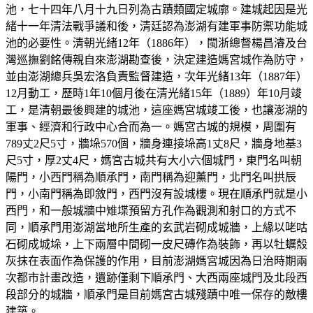
池，七十四年八月十九日列為古蹟類國定城廓。建城起因是光
緒十一年清法戰爭議和後，清廷認為澎湖有建軍事防禦功能城
池的必要性。清朝光緒12年（1886年），閩浙總督楊昌濬及台
灣巡撫劉銘傳親自來澎湖勘查後，決定建造媽宮城作為防守，
並由澎湖總兵吳宏洛負責監督建造，次年光緒13年（1887年）
12月動工，歷時1年10個月後在清光緒15年（1889）年10月竣
工，是清朝最後興建的城池，這座媽宮城竣工後，也讓澎湖的
軍事、經濟和行政中心合而為一。媽宮古城的規模，周圍有
789丈2尺5寸，牆垛570個，牆身連接垛高1丈8尺，牆身地基3
尺5寸，厚2丈4尺，媽宮古城共有大小六個城門，東門名叫朝
陽門，小西門稱為順承門，南門稱為迎薰門，北門名叫拱辰
門，小南門稱為即敘門，西門沒有設城樓。現在順承門就是小
西門，和一般城牆中雉堞預留方孔作為觀測和射口的方式不
同，順承門用澎湖當地所生產的玄武岩砌成城牆，上緣以咾咕
石砌成城垛，上下兩層中間砌一皮尺磚作為裝飾，再以牡蠣殼
灰抹在表面作為保護的作用，目前澎湖媽宮城因為日治時期兩
次都市計畫改造，遺跡僅剩下順承門、大西兩座城門及北段西
段部分的城牆，順承門是目前媽宮古城殘蹟中唯一保存的敵樓
建築。