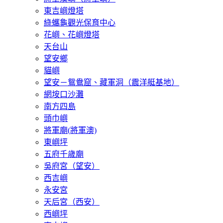
東吉嶼燈塔
綠蠵龜觀光保育中心
花嶼、花嶼燈塔
天台山
望安鄉
貓嶼
望安－鴛鴦窟、藏軍洞（震洋艇基地）
網垵口沙灘
南方四島
頭巾嶼
將軍廟(將軍澳)
東嶼坪
五府千歲廟
吳府宮（望安）
西吉嶼
永安宮
天后宮（西安）
西嶼坪