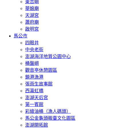
東吉嶼
華娘廟
天湖宮
蕭府廟
啟明宮
馬公市
四眼井
中央老街
澎湖海洋地質公園中心
桶盤嶼
觀音亭休憩園區
鎖港漁港
張雨生故事館
西瀛虹橋
澎湖天后宮
第一賓館
彩繪油桶（漁人碼頭）
馬公金龜頭礮臺文化園區
澎湖開拓館