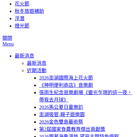
花火節
秋冬旅遊補助
浮潛
燈光節
關閉
Menu
最新消息
最新消息
近期活動
2026澎湖國際海上花火節
《神明便利商店》音樂劇
張雨生紀念音樂劇場《靈光乍現的這一夜，
帶我去月球》
2026馬公夏日童樂趴
澎湖吸管-親子遊樂園
2026金色雙島藝術祭
第2屆國家食農教育傑出貢獻獎
2026跟著海龜漫旅-望安主題特色遊程