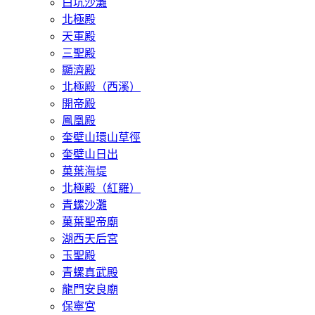
白坑沙灘
​北極殿
天軍殿
三聖殿
顯濟殿
北極殿（西溪）
開帝殿
鳳凰殿
奎壁山環山草徑
奎壁山日出
菓葉海堤
北極殿（紅羅）
青螺沙灘
菓葉聖帝廟
湖西天后宮
玉聖殿
青螺真武殿
龍門安良廟
保寧宮