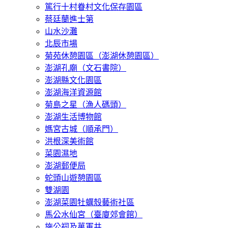
篤行十村眷村文化保存園區
蔡廷蘭進士第
山水沙灘
北辰市場
菊苑休憩園區（澎湖休憩園區）
澎湖孔廟（文石書院）
澎湖縣文化園區
澎湖海洋資源館
菊島之星（漁人碼頭）
澎湖生活博物館
媽宮古城（順承門）
洪根深美術館
菜園濕地
澎湖郵便局
蛇頭山遊憩園區
雙湖園
澎湖菜園牡蠣殼藝術社區
馬公水仙宮（臺廈郊會館）
施公祠及萬軍井