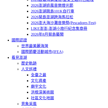
2026澎湖追風音樂燈光節
2026澎湖跳島101K自行車
2026菊島澎湖跨海馬拉松
2026澎大海沙灘音樂祭(Pescadores Fest)
LIKE澎澎-澎湖小旅行紀念集章冊
2026年8月菊島藝聞
國際認證
世界最美麗海灣
國際節慶活動城市(IFEA)
看見澎湖
歷史軌跡
人文巡禮
全臺之最
文化資產
廟宇文化
洪根深美術館
社區文化地圖
意象采風