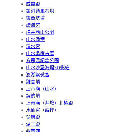
威靈殿
鎖港鎮風石塔
東衛坑道
靖海宮
虎井西山公園
山水漁港
清水宮
山水吳家古厝
方思溫紀念公園
山水沙灘海堤3D彩繪
澎湖紫微宮
雞善嶼
上帝廟（山水）
錠鉤嶼
上帝廟（井垵）北極殿
水仙宮（嵵裡）
吳府殿
溫王殿
觀音廟