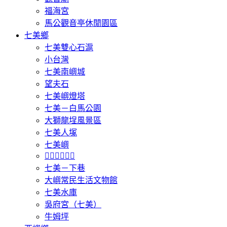
福海宮
馬公觀音亭休閒園區
七美鄉
七美雙心石滬
小台灣
七美南嶼城
望夫石
七美嶼燈塔
七美－白馬公園
大獅龍埕風景區
七美人塚
七美嶼
𩵺鯉灣遊憩區
七美－下巷
大嶼常民生活文物館
七美水庫
吳府宮（七美）
牛姆坪