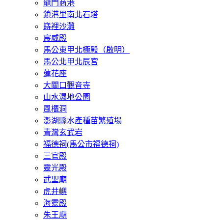
龍門商港
鎖港里南北石塔
嵵裡沙灘
宸威殿
馬公東甲北極殿（啟明）
馬公北甲北辰宮
蓮花座
大關口觀音寺
山水濕地公園
風櫃洞
澎湖縣水產種苗繁殖場
青灣玄武岩
福德祠(馬公市福德祠)
三官殿
靈光殿
武聖廟
虎井嶼
海靈殿
朱王廟