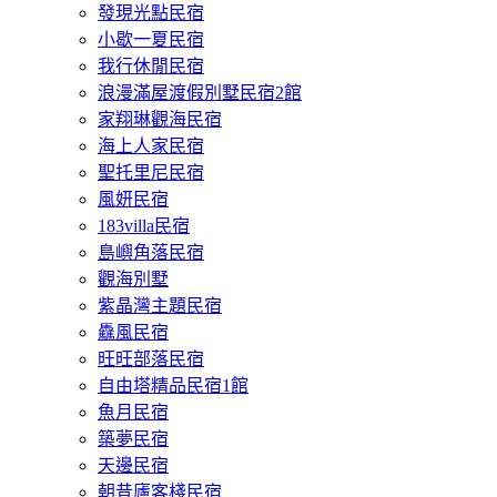
發現光點民宿
小歇一夏民宿
我行休閒民宿
浪漫滿屋渡假別墅民宿2館
家翔琳觀海民宿
海上人家民宿
聖托里尼民宿
風妍民宿
183villa民宿
島嶼角落民宿
觀海別墅
紫晶灣主題民宿
驫風民宿
旺旺部落民宿
自由塔精品民宿1館
魚月民宿
築夢民宿
天邊民宿
朝昔廬客棧民宿