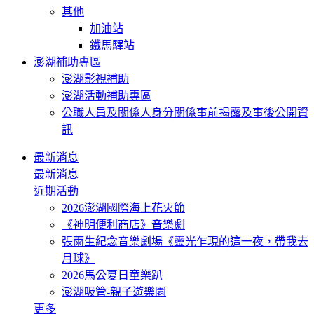
其他
加油站
鐵馬驛站
澎湖補助專區
澎湖影視補助
澎湖活動補助專區
公職人員及關係人身分關係事前揭露及事後公開資
訊
最新消息
最新消息
近期活動
2026澎湖國際海上花火節
《神明便利商店》音樂劇
張雨生紀念音樂劇場《靈光乍現的這一夜，帶我去
月球》
2026馬公夏日童樂趴
澎湖吸管-親子遊樂園
更多