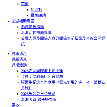
其他
加油站
鐵馬驛站
澎湖補助專區
澎湖影視補助
澎湖活動補助專區
公職人員及關係人身分關係事前揭露及事後公開資
訊
最新消息
最新消息
近期活動
2026澎湖國際海上花火節
《神明便利商店》音樂劇
張雨生紀念音樂劇場《靈光乍現的這一夜，帶我去
月球》
2026馬公夏日童樂趴
澎湖吸管-親子遊樂園
更多