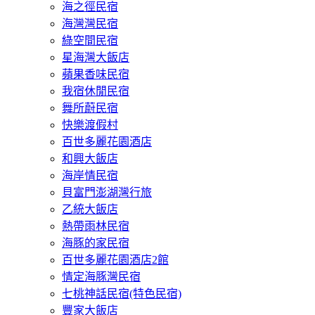
海之徑民宿
海灣灣民宿
綠空間民宿
星海灣大飯店
蘋果香味民宿
我宿休閒民宿
舞所蔚民宿
快樂渡假村
百世多麗花園酒店
和興大飯店
海岸情民宿
貝富門澎湖灣行旅
乙統大飯店
熱帶雨林民宿
海豚的家民宿
百世多麗花園酒店2館
情定海豚灣民宿
七桃神話民宿(特色民宿)
豐家大飯店