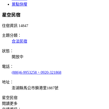
景點快搜
星空民宿
住宿資訊
14847
主題分類：
合法民宿
狀態：
開放中
電話：
(886)6-9953258、0920-321868
地址：
澎湖縣馬公市鎖港里1887號
星空民宿
閱讀更多