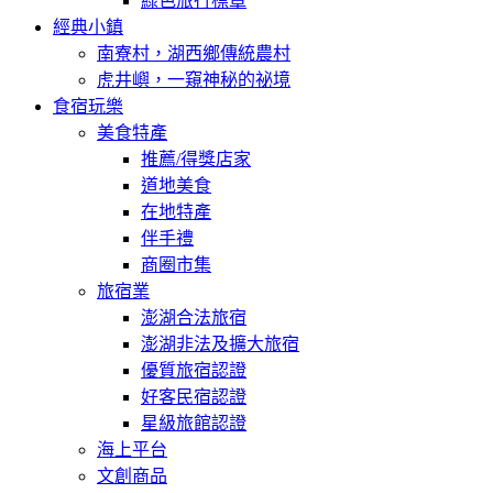
綠色旅行標章
經典小鎮
南寮村，湖西鄉傳統農村
虎井嶼，一窺神秘的祕境
食宿玩樂
美食特產
推薦/得獎店家
道地美食
在地特產
伴手禮
商圈市集
旅宿業
澎湖合法旅宿
澎湖非法及擴大旅宿
優質旅宿認證
好客民宿認證
星級旅館認證
海上平台
文創商品