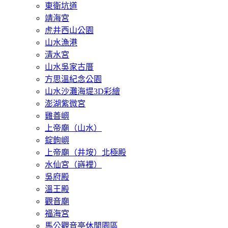
東衛坑道
靖海宮
虎井西山公園
山水漁港
清水宮
山水吳家古厝
方思溫紀念公園
山水沙灘海堤3D彩繪
澎湖紫微宮
雞善嶼
上帝廟（山水）
錠鉤嶼
上帝廟（井垵）北極殿
水仙宮（嵵裡）
吳府殿
溫王殿
觀音廟
福海宮
馬公觀音亭休閒園區