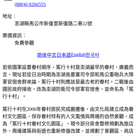
(886)0-9266555
地址：
澎湖縣馬公市新復里新復路二巷22號
票價資訊：
免費參觀
English
简体中文
日本語
한국어
若依國軍設置眷村順序，篤行十村是澎湖最早的眷村，廣義而
言，現址若從日治時期為澎湖島要塞司令部和馬公重砲兵大隊
軍官宿舍群來論，篤行十村則應該是最古老的眷村。二戰後由
國民政府接收，改為澎湖防衛司令部軍官宿舍，並命名為「篤
行十村」。
篤行十村在2006年眷村居民完成搬遷後，由文化局建立成為眷
村文化園區，保存眷村特有的人文風情與周邊的自然景觀，成
為「篤行十村眷村文化園區」，現今部分房舍整修規劃為旅店
外，周邊建築與街道也重新修復改建，並規劃了景觀區、商店