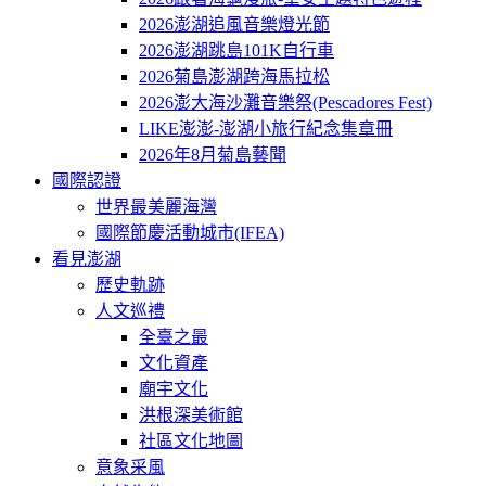
2026澎湖追風音樂燈光節
2026澎湖跳島101K自行車
2026菊島澎湖跨海馬拉松
2026澎大海沙灘音樂祭(Pescadores Fest)
LIKE澎澎-澎湖小旅行紀念集章冊
2026年8月菊島藝聞
國際認證
世界最美麗海灣
國際節慶活動城市(IFEA)
看見澎湖
歷史軌跡
人文巡禮
全臺之最
文化資產
廟宇文化
洪根深美術館
社區文化地圖
意象采風