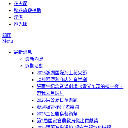
花火節
秋冬旅遊補助
浮潛
燈光節
關閉
Menu
最新消息
最新消息
近期活動
2026澎湖國際海上花火節
《神明便利商店》音樂劇
張雨生紀念音樂劇場《靈光乍現的這一夜，
帶我去月球》
2026馬公夏日童樂趴
澎湖吸管-親子遊樂園
2026金色雙島藝術祭
第2屆國家食農教育傑出貢獻獎
2026跟著海龜漫旅-望安主題特色遊程