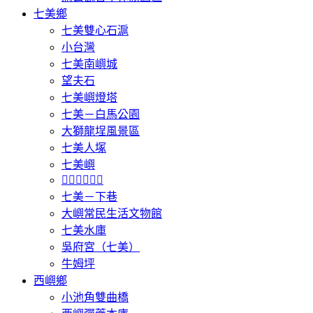
七美鄉
七美雙心石滬
小台灣
七美南嶼城
望夫石
七美嶼燈塔
七美－白馬公園
大獅龍埕風景區
七美人塚
七美嶼
𩵺鯉灣遊憩區
七美－下巷
大嶼常民生活文物館
七美水庫
吳府宮（七美）
牛姆坪
西嶼鄉
小池角雙曲橋