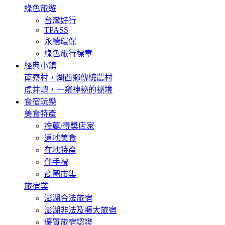
綠色旅遊
台灣好行
TPASS
永續環保
綠色旅行標章
經典小鎮
南寮村，湖西鄉傳統農村
虎井嶼，一窺神秘的祕境
食宿玩樂
美食特產
推薦/得獎店家
道地美食
在地特產
伴手禮
商圈市集
旅宿業
澎湖合法旅宿
澎湖非法及擴大旅宿
優質旅宿認證