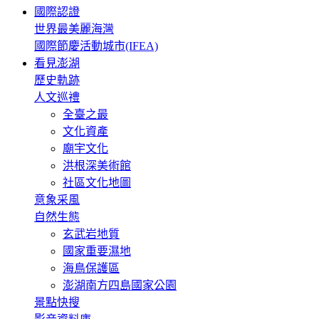
國際認證
世界最美麗海灣
國際節慶活動城市(IFEA)
看見澎湖
歷史軌跡
人文巡禮
全臺之最
文化資產
廟宇文化
洪根深美術館
社區文化地圖
意象采風
自然生態
玄武岩地質
國家重要濕地
海鳥保護區
澎湖南方四島國家公園
景點快搜