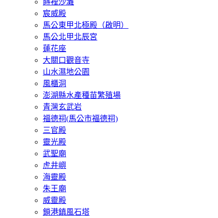
嵵裡沙灘
宸威殿
馬公東甲北極殿（啟明）
馬公北甲北辰宮
蓮花座
大關口觀音寺
山水濕地公園
風櫃洞
澎湖縣水產種苗繁殖場
青灣玄武岩
福德祠(馬公市福德祠)
三官殿
靈光殿
武聖廟
虎井嶼
海靈殿
朱王廟
威靈殿
鎖港鎮風石塔