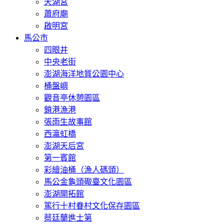
天湖宮
蕭府廟
啟明宮
馬公市
四眼井
中央老街
澎湖海洋地質公園中心
桶盤嶼
觀音亭休憩園區
鎖港漁港
張雨生故事館
西瀛虹橋
澎湖天后宮
第一賓館
彩繪油桶（漁人碼頭）
馬公金龜頭礮臺文化園區
澎湖開拓館
篤行十村眷村文化保存園區
蔡廷蘭進士第