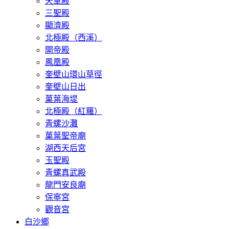
天軍殿
三聖殿
顯濟殿
北極殿（西溪）
開帝殿
鳳凰殿
奎壁山環山草徑
奎壁山日出
菓葉海堤
北極殿（紅羅）
青螺沙灘
菓葉聖帝廟
湖西天后宮
玉聖殿
青螺真武殿
龍門安良廟
保寧宮
觀音宮
白沙鄉