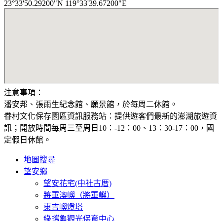
23°33'50.29200"N 119°33'39.67200"E
注意事項：
潘安邦、張雨生紀念館、願景館，於每周二休館。
眷村文化保存園區資訊服務站：提供遊客們最新的澎湖旅遊資
訊；開放時間每周三至周日10：-12：00、13：30-17：00，國
定假日休館。
地圖搜尋
望安鄉
望安花宅(中社古厝)
將軍澳嶼（將軍嶼）
東吉嶼燈塔
綠蠵龜觀光保育中心