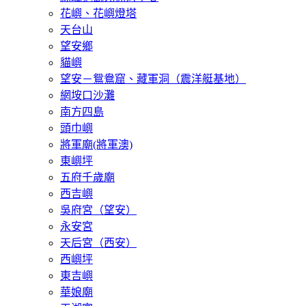
花嶼、花嶼燈塔
天台山
望安鄉
貓嶼
望安－鴛鴦窟、藏軍洞（震洋艇基地）
網垵口沙灘
南方四島
頭巾嶼
將軍廟(將軍澳)
東嶼坪
五府千歲廟
西吉嶼
吳府宮（望安）
永安宮
天后宮（西安）
西嶼坪
東吉嶼
華娘廟