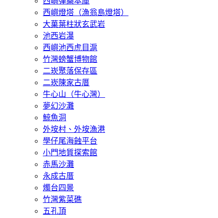
西嶼彈藥本庫
西嶼燈塔（漁翁島燈塔）
大菓葉柱狀玄武岩
池西岩瀑
西嶼池西虎目滬
竹灣螃蟹博物館
二崁聚落保存區
二崁陳家古厝
牛心山（牛心灣）
夢幻沙灘
鯨魚洞
外垵村、外垵漁港
學仔尾海蝕平台
小門地質探索館
赤馬沙灘
永成古厝
燭台四景
竹灣紫菜礁
五孔頂