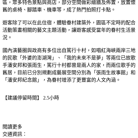
區，眾多特色景點與商店，部分空間做彩繪牆及佈置，放置懷
舊的桌椅、腳踏車、機車等，成了熱門拍照打卡點。
遊客除了可以在此住宿，體驗眷村建築外，園區不定時的配合
活動策畫相關的藝文主題活動，讓遊客感受當年的眷村生活景
況。
國內演藝圈與政商有多位出自篤行十村，如唱紅海峽兩岸三地
的民歌「外婆的澎湖灣」、「我的未來不是夢」等兩位已故歌
手潘安邦和張雨生，篤行十村都曾是兩人的家，而兩位歌手的
舊居，目前已分別規劃成藝展空間分別為「張雨生故事館」和
「潘安邦紀念館」，為眷村增添了更豐富的人文內涵。
【建議停留時間】 2.5小時
閱讀更多
交通資訊：