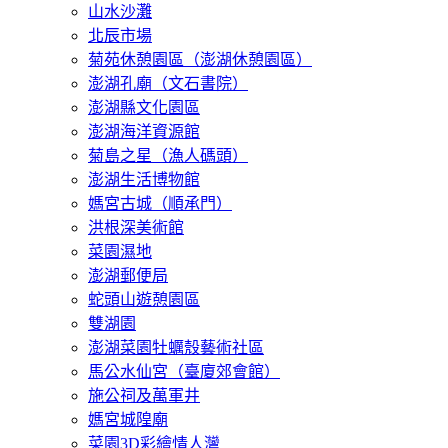
山水沙灘
北辰市場
菊苑休憩園區（澎湖休憩園區）
澎湖孔廟（文石書院）
澎湖縣文化園區
澎湖海洋資源館
菊島之星（漁人碼頭）
澎湖生活博物館
媽宮古城（順承門）
洪根深美術館
菜園濕地
澎湖郵便局
蛇頭山遊憩園區
雙湖園
澎湖菜園牡蠣殼藝術社區
馬公水仙宮（臺廈郊會館）
施公祠及萬軍井
媽宮城隍廟
菜園3D彩繪情人灣