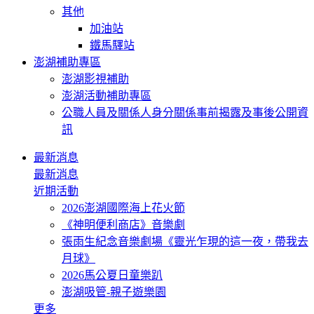
其他
加油站
鐵馬驛站
澎湖補助專區
澎湖影視補助
澎湖活動補助專區
公職人員及關係人身分關係事前揭露及事後公開資
訊
最新消息
最新消息
近期活動
2026澎湖國際海上花火節
《神明便利商店》音樂劇
張雨生紀念音樂劇場《靈光乍現的這一夜，帶我去
月球》
2026馬公夏日童樂趴
澎湖吸管-親子遊樂園
更多