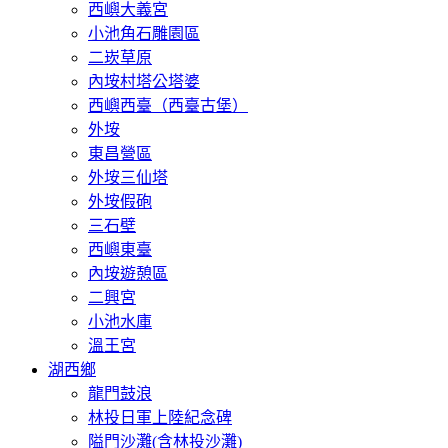
西嶼大義宮
小池角石雕園區
二崁草原
內垵村塔公塔婆
西嶼西臺（西臺古堡）
外垵
東昌營區
外垵三仙塔
外垵假砲
三石壁
西嶼東臺
內垵遊憩區
二興宮
小池水庫
溫王宮
湖西鄉
龍門鼓浪
林投日軍上陸紀念碑
隘門沙灘(含林投沙灘)