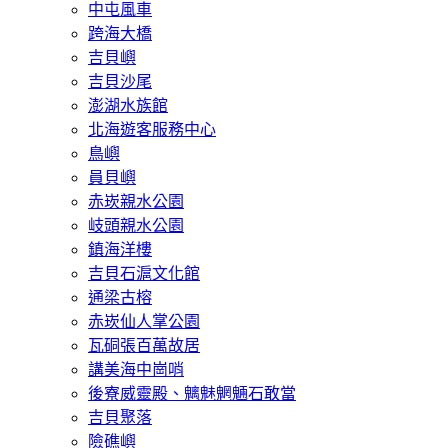
中屯風車
跨海大橋
吉貝嶼
吉貝沙尾
澎湖水族館
北海遊客服務中心
鳥嶼
員貝嶼
赤崁親水公園
岐頭親水公園
鎮海洋樓
吉貝石滬文化館
通梁古榕
赤崁仙人掌公園
瓦硐張百萬故居
講美海中崗哨
後寮威靈殿、魑魅魍魎石敢當
吉貝聚落
險礁嶼