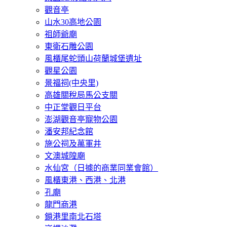
觀音亭
山水30高地公園
祖師爺廟
東衛石雕公園
風櫃尾蛇頭山荷蘭城堡遺址
觀星公園
景福祠(中央里)
高雄關稅局馬公支關
中正堂觀日平台
澎湖觀音亭寵物公園
潘安邦紀念館
施公祠及萬軍井
文澳城隍廟
水仙宮（日據的商業同業會館）
風櫃東港、西港、北港
孔廟
龍門商港
鎖港里南北石塔