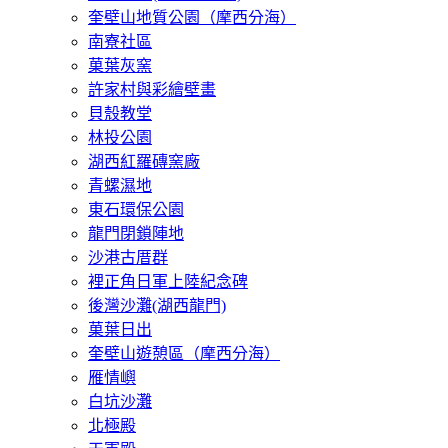
奎壁山地質公園（摩西分海）
南寮社區
菓葉灰窯
許家村與彩繪壁畫
貝殼教堂
林投公園
湖西紅羅磚窯廠
青螺濕地
東石環保公園
龍門閉鎖陣地
沙港古厝群
裡正角日軍上陸紀念碑
後灣沙灘(湖西龍門)
菓葉日出
奎壁山遊憩區（摩西分海）
雁情嶼
白坑沙灘
​北極殿