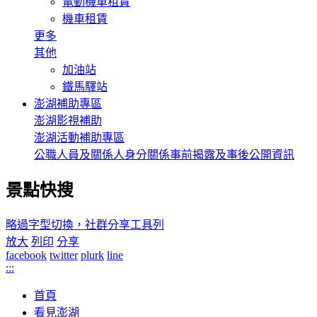
電動機車租賃
機車租賃
更多
其他
加油站
鐵馬驛站
澎湖補助專區
澎湖影視補助
澎湖活動補助專區
公職人員及關係人身分關係事前揭露及事後公開資訊
景點快搜
略過字型切換，社群分享工具列
放大
列印
分享
facebook
twitter
plurk
line
:::
首頁
看見澎湖