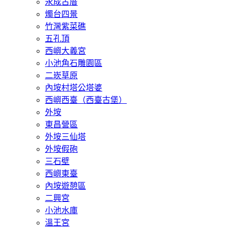
永成古厝
燭台四景
竹灣紫菜礁
五孔頂
西嶼大義宮
小池角石雕園區
二崁草原
內垵村塔公塔婆
西嶼西臺（西臺古堡）
外垵
東昌營區
外垵三仙塔
外垵假砲
三石壁
西嶼東臺
內垵遊憩區
二興宮
小池水庫
溫王宮