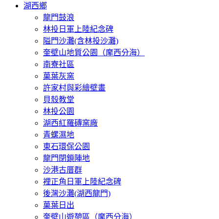
湖西鄉
龍門鼓浪
林投日軍上陸紀念碑
隘門沙灘(含林投沙灘)
奎壁山地質公園（摩西分海）
南寮社區
菓葉灰窯
許家村與彩繪壁畫
貝殼教堂
林投公園
湖西紅羅磚窯廠
青螺濕地
東石環保公園
龍門閉鎖陣地
沙港古厝群
裡正角日軍上陸紀念碑
後灣沙灘(湖西龍門)
菓葉日出
奎壁山遊憩區（摩西分海）