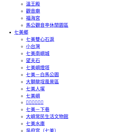
溫王殿
觀音廟
福海宮
馬公觀音亭休閒園區
七美鄉
七美雙心石滬
小台灣
七美南嶼城
望夫石
七美嶼燈塔
七美－白馬公園
大獅龍埕風景區
七美人塚
七美嶼
𩵺鯉灣遊憩區
七美－下巷
大嶼常民生活文物館
七美水庫
吳府宮（七美）