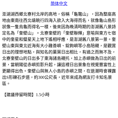
简体中文
澎湖湖西鄉北寮村北岸的高地，俗稱「龜鼈山」，因為整座高
地由東南往西北遠眺行四海入欲入大海得而名，就像龜山島形
狀像一隻烏龜而得名一樣，後來因為晚清時期的澎湖舊八景詩
定名為「奎壁山」。北寮奎壁的「奎壁聯輝」意喻與東方七宿
中的奎星和璧星天上地下遙相呼應，是澎湖舊八景第一景。奎
壁山東與東北近海有大小雞善嶼、錠鉤嶼等小島陪襯，是觀賞
日出的理想地點，與知名的菓葉日出相比，有過之而無不及，
北寮奎壁山的日出多了東海諸島襯托，加上赤嶼做為日出的前
景，當朝陽從赤嶼剪影升起，讓這裡日出景象在視覺豐富性上
更顯得出色。奎壁山與無人小島的赤嶼之間，在退潮時會裸露
出S形礫石步道，約300公尺長，近年來成為網友打卡知名景
區。
【建議停留時間】1.5小時