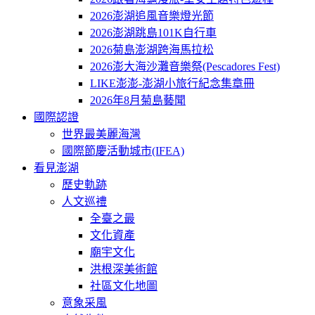
2026澎湖追風音樂燈光節
2026澎湖跳島101K自行車
2026菊島澎湖跨海馬拉松
2026澎大海沙灘音樂祭(Pescadores Fest)
LIKE澎澎-澎湖小旅行紀念集章冊
2026年8月菊島藝聞
國際認證
世界最美麗海灣
國際節慶活動城市(IFEA)
看見澎湖
歷史軌跡
人文巡禮
全臺之最
文化資產
廟宇文化
洪根深美術館
社區文化地圖
意象采風