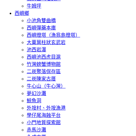
牛姆坪
西嶼鄉
小池角雙曲橋
西嶼彈藥本庫
西嶼燈塔（漁翁島燈塔）
大菓葉柱狀玄武岩
池西岩瀑
西嶼池西虎目滬
竹灣螃蟹博物館
二崁聚落保存區
二崁陳家古厝
牛心山（牛心灣）
夢幻沙灘
鯨魚洞
外垵村、外垵漁港
學仔尾海蝕平台
小門地質探索館
赤馬沙灘