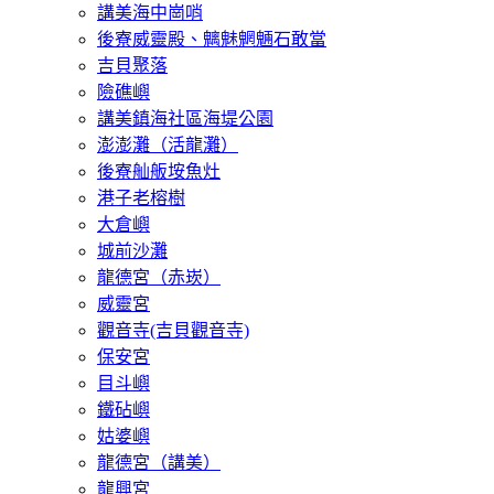
講美海中崗哨
後寮威靈殿、魑魅魍魎石敢當
吉貝聚落
險礁嶼
講美鎮海社區海堤公園
澎澎灘（活龍灘）
後寮舢舨垵魚灶
港子老榕樹
大倉嶼
城前沙灘
龍德宮（赤崁）
威靈宮
觀音寺(吉貝觀音寺)
保安宮
目斗嶼
鐵砧嶼
姑婆嶼
龍德宮（講美）
龍興宮