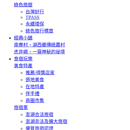
綠色旅遊
台灣好行
TPASS
永續環保
綠色旅行標章
經典小鎮
南寮村，湖西鄉傳統農村
虎井嶼，一窺神秘的祕境
食宿玩樂
美食特產
推薦/得獎店家
道地美食
在地特產
伴手禮
商圈市集
旅宿業
澎湖合法旅宿
澎湖非法及擴大旅宿
優質旅宿認證