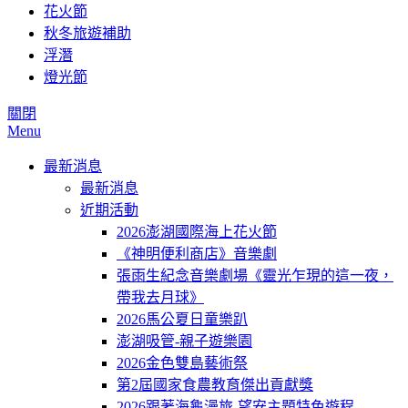
花火節
秋冬旅遊補助
浮潛
燈光節
關閉
Menu
最新消息
最新消息
近期活動
2026澎湖國際海上花火節
《神明便利商店》音樂劇
張雨生紀念音樂劇場《靈光乍現的這一夜，
帶我去月球》
2026馬公夏日童樂趴
澎湖吸管-親子遊樂園
2026金色雙島藝術祭
第2屆國家食農教育傑出貢獻獎
2026跟著海龜漫旅-望安主題特色遊程