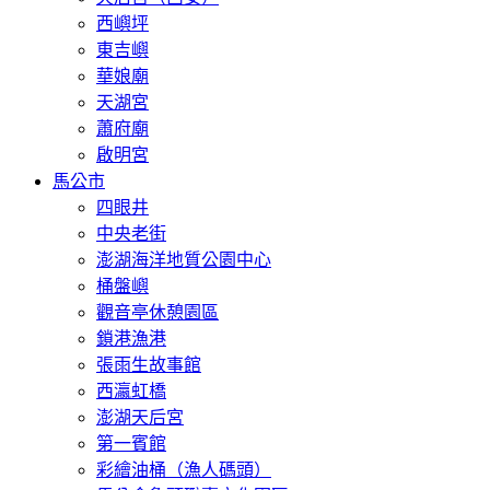
西嶼坪
東吉嶼
華娘廟
天湖宮
蕭府廟
啟明宮
馬公市
四眼井
中央老街
澎湖海洋地質公園中心
桶盤嶼
觀音亭休憩園區
鎖港漁港
張雨生故事館
西瀛虹橋
澎湖天后宮
第一賓館
彩繪油桶（漁人碼頭）