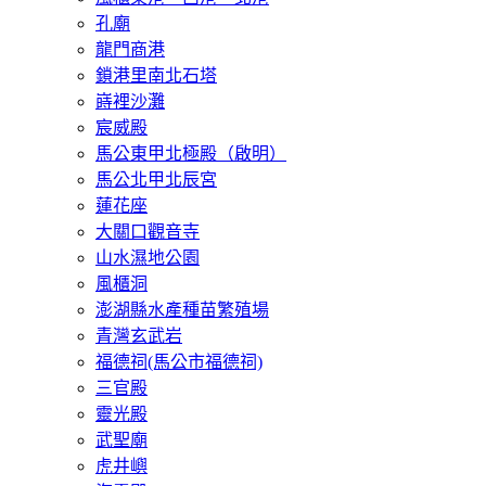
孔廟
龍門商港
鎖港里南北石塔
嵵裡沙灘
宸威殿
馬公東甲北極殿（啟明）
馬公北甲北辰宮
蓮花座
大關口觀音寺
山水濕地公園
風櫃洞
澎湖縣水產種苗繁殖場
青灣玄武岩
福德祠(馬公市福德祠)
三官殿
靈光殿
武聖廟
虎井嶼