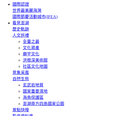
國際認證
世界最美麗海灣
國際節慶活動城市(IFEA)
看見澎湖
歷史軌跡
人文巡禮
全臺之最
文化資產
廟宇文化
洪根深美術館
社區文化地圖
意象采風
自然生態
玄武岩地質
國家重要濕地
海鳥保護區
澎湖南方四島國家公園
景點快搜