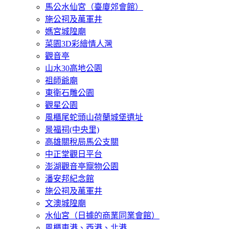
馬公水仙宮（臺廈郊會館）
施公祠及萬軍井
媽宮城隍廟
菜園3D彩繪情人灣
觀音亭
山水30高地公園
祖師爺廟
東衛石雕公園
觀星公園
風櫃尾蛇頭山荷蘭城堡遺址
景福祠(中央里)
高雄關稅局馬公支關
中正堂觀日平台
澎湖觀音亭寵物公園
潘安邦紀念館
施公祠及萬軍井
文澳城隍廟
水仙宮（日據的商業同業會館）
風櫃東港、西港、北港