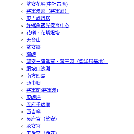
望安花宅(中社古厝)
將軍澳嶼（將軍嶼）
東吉嶼燈塔
綠蠵龜觀光保育中心
花嶼、花嶼燈塔
天台山
望安鄉
貓嶼
望安－鴛鴦窟、藏軍洞（震洋艇基地）
網垵口沙灘
南方四島
頭巾嶼
將軍廟(將軍澳)
東嶼坪
五府千歲廟
西吉嶼
吳府宮（望安）
永安宮
天后宮（西安）