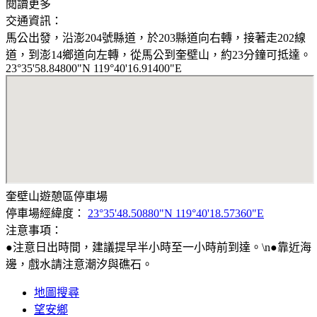
閱讀更多
交通資訊：
馬公出發，沿澎204號縣道，於203縣道向右轉，接著走202線
道，到澎14鄉道向左轉，從馬公到奎壁山，約23分鐘可抵達。
23°35'58.84800"N 119°40'16.91400"E
奎壁山遊憩區停車場
停車場經緯度：
23°35'48.50880"N 119°40'18.57360"E
注意事項：
●注意日出時間，建議提早半小時至一小時前到達。\n●靠近海
邊，戲水請注意潮汐與礁石。
地圖搜尋
望安鄉