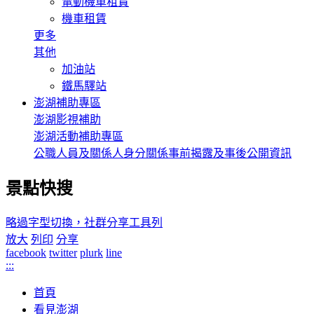
電動機車租賃
機車租賃
更多
其他
加油站
鐵馬驛站
澎湖補助專區
澎湖影視補助
澎湖活動補助專區
公職人員及關係人身分關係事前揭露及事後公開資訊
景點快搜
略過字型切換，社群分享工具列
放大
列印
分享
facebook
twitter
plurk
line
:::
首頁
看見澎湖