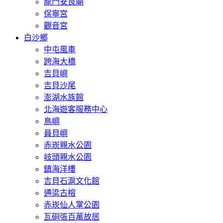
龍門安良廟
保寧宮
觀音宮
白沙鄉
中屯風車
跨海大橋
吉貝嶼
吉貝沙尾
澎湖水族館
北海遊客服務中心
鳥嶼
員貝嶼
赤崁親水公園
岐頭親水公園
鎮海洋樓
吉貝石滬文化館
通梁古榕
赤崁仙人掌公園
瓦硐張百萬故居