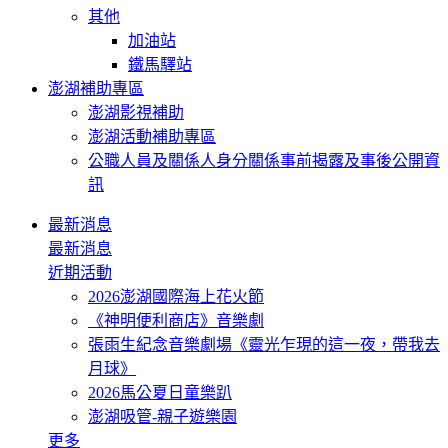
其他
加油站
鐵馬驛站
澎湖補助專區
澎湖影視補助
澎湖活動補助專區
公職人員及關係人身分關係事前揭露及事後公開資
訊
最新消息
最新消息
近期活動
2026澎湖國際海上花火節
《神明便利商店》音樂劇
張雨生紀念音樂劇場《靈光乍現的這一夜，帶我去
月球》
2026馬公夏日童樂趴
澎湖吸管-親子遊樂園
更多