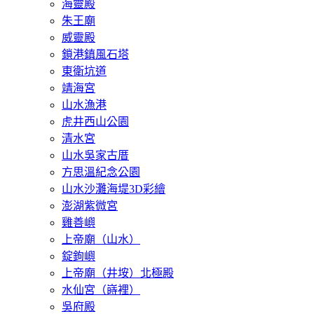
海靈殿
朱王廟
威靈殿
鎖港鎮風石塔
東衛坑道
靖海宮
山水漁港
虎井西山公園
清水宮
山水吳家古厝
方思溫紀念公園
山水沙灘海堤3D彩繪
澎湖紫微宮
雞善嶼
上帝廟（山水）
錠鉤嶼
上帝廟（井垵）北極殿
水仙宮（嵵裡）
吳府殿