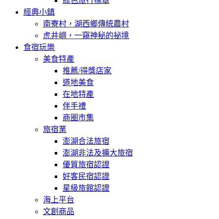
綠色旅行標章
經典小鎮
南寮村，湖西鄉傳統農村
虎井嶼，一窺神秘的祕境
食宿玩樂
美食特產
推薦/得獎店家
道地美食
在地特產
伴手禮
商圈市集
旅宿業
澎湖合法旅宿
澎湖非法及擴大旅宿
優質旅宿認證
好客民宿認證
星級旅館認證
海上平台
文創商品