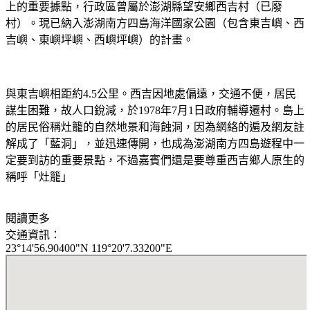
上的重要據點，行政區曾屬於澎湖縣望安鄉西吉村（已廢
村）。現已納入澎湖南方四島海洋國家公園（包含東吉嶼、西
吉嶼、東嶼坪嶼、西嶼坪嶼）的計畫。
與東吉嶼相距約4.5公里。西吉因地處偏遠，交通不便，居民
謀生困難，故人口銳減，於1978年7月1日政府輔導遷村。島上
的居民俗稱灶籠的自然地景和海蝕洞，因為網絡的遍及網友註
解成了「藍洞」，並迅速傳開，也成為澎湖南方四島遊程中一
定要到訪的重要景點，不過嘉賓們還是要尊重西吉鄉人原生的
稱呼「灶籠」
閱讀更多
交通資訊：
23°14'56.90400"N 119°20'7.33200"E