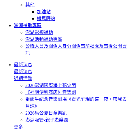
其他
加油站
鐵馬驛站
澎湖補助專區
澎湖影視補助
澎湖活動補助專區
公職人員及關係人身分關係事前揭露及事後公開資
訊
最新消息
最新消息
近期活動
2026澎湖國際海上花火節
《神明便利商店》音樂劇
張雨生紀念音樂劇場《靈光乍現的這一夜，帶我去
月球》
2026馬公夏日童樂趴
澎湖吸管-親子遊樂園
更多