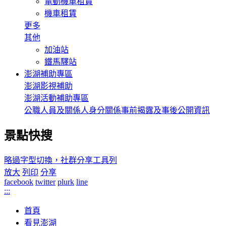
電動機車租賃
機車租賃
更多
其他
加油站
鐵馬驛站
澎湖補助專區
澎湖影視補助
澎湖活動補助專區
公職人員及關係人身分關係事前揭露及事後公開資訊
景點快搜
略過字型切換，社群分享工具列
放大
列印
分享
facebook
twitter
plurk
line
:::
首頁
看見澎湖