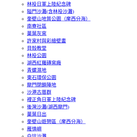
林投日軍上陸紀念碑
隘門沙灘(含林投沙灘)
奎壁山地質公園（摩西分海）
南寮社區
菓葉灰窯
許家村與彩繪壁畫
貝殼教堂
林投公園
湖西紅羅磚窯廠
青螺濕地
東石環保公園
龍門閉鎖陣地
沙港古厝群
裡正角日軍上陸紀念碑
後灣沙灘(湖西龍門)
菓葉日出
奎壁山遊憩區（摩西分海）
雁情嶼
白坑沙灘