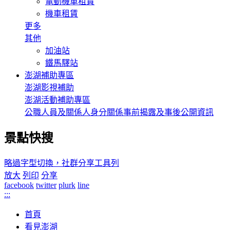
電動機車租賃
機車租賃
更多
其他
加油站
鐵馬驛站
澎湖補助專區
澎湖影視補助
澎湖活動補助專區
公職人員及關係人身分關係事前揭露及事後公開資訊
景點快搜
略過字型切換，社群分享工具列
放大
列印
分享
facebook
twitter
plurk
line
:::
首頁
看見澎湖