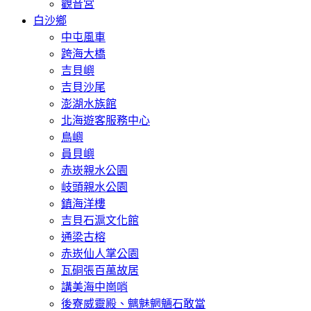
觀音宮
白沙鄉
中屯風車
跨海大橋
吉貝嶼
吉貝沙尾
澎湖水族館
北海遊客服務中心
鳥嶼
員貝嶼
赤崁親水公園
岐頭親水公園
鎮海洋樓
吉貝石滬文化館
通梁古榕
赤崁仙人掌公園
瓦硐張百萬故居
講美海中崗哨
後寮威靈殿、魑魅魍魎石敢當