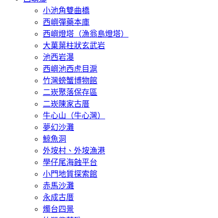
小池角雙曲橋
西嶼彈藥本庫
西嶼燈塔（漁翁島燈塔）
大菓葉柱狀玄武岩
池西岩瀑
西嶼池西虎目滬
竹灣螃蟹博物館
二崁聚落保存區
二崁陳家古厝
牛心山（牛心灣）
夢幻沙灘
鯨魚洞
外垵村、外垵漁港
學仔尾海蝕平台
小門地質探索館
赤馬沙灘
永成古厝
燭台四景