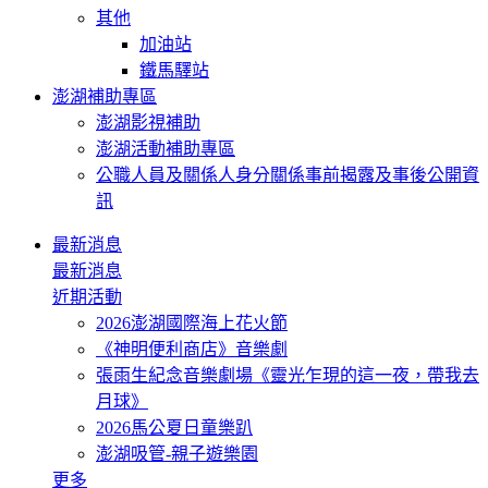
其他
加油站
鐵馬驛站
澎湖補助專區
澎湖影視補助
澎湖活動補助專區
公職人員及關係人身分關係事前揭露及事後公開資
訊
最新消息
最新消息
近期活動
2026澎湖國際海上花火節
《神明便利商店》音樂劇
張雨生紀念音樂劇場《靈光乍現的這一夜，帶我去
月球》
2026馬公夏日童樂趴
澎湖吸管-親子遊樂園
更多