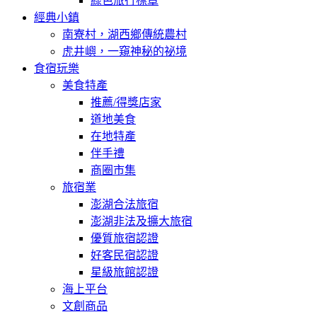
綠色旅行標章
經典小鎮
南寮村，湖西鄉傳統農村
虎井嶼，一窺神秘的祕境
食宿玩樂
美食特產
推薦/得獎店家
道地美食
在地特產
伴手禮
商圈市集
旅宿業
澎湖合法旅宿
澎湖非法及擴大旅宿
優質旅宿認證
好客民宿認證
星級旅館認證
海上平台
文創商品