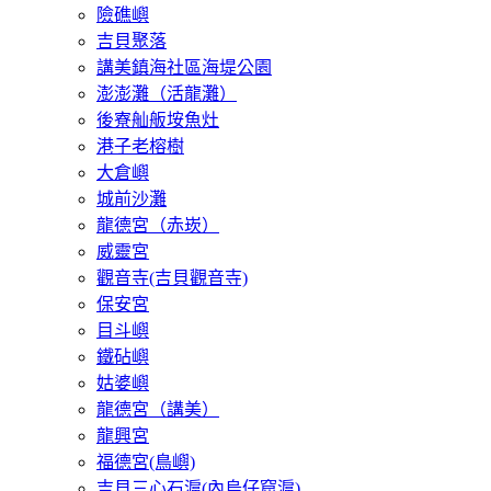
險礁嶼
吉貝聚落
講美鎮海社區海堤公園
澎澎灘（活龍灘）
後寮舢舨垵魚灶
港子老榕樹
大倉嶼
城前沙灘
龍德宮（赤崁）
威靈宮
觀音寺(吉貝觀音寺)
保安宮
目斗嶼
鐵砧嶼
姑婆嶼
龍德宮（講美）
龍興宮
福德宮(鳥嶼)
吉貝三心石滬(內烏仔窟滬)