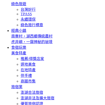
綠色旅遊
台灣好行
TPASS
永續環保
綠色旅行標章
經典小鎮
南寮村，湖西鄉傳統農村
虎井嶼，一窺神秘的祕境
食宿玩樂
美食特產
推薦/得獎店家
道地美食
在地特產
伴手禮
商圈市集
旅宿業
澎湖合法旅宿
澎湖非法及擴大旅宿
優質旅宿認證