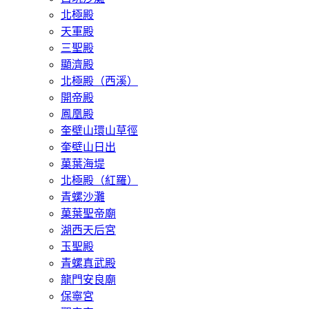
​北極殿
天軍殿
三聖殿
顯濟殿
北極殿（西溪）
開帝殿
鳳凰殿
奎壁山環山草徑
奎壁山日出
菓葉海堤
北極殿（紅羅）
青螺沙灘
菓葉聖帝廟
湖西天后宮
玉聖殿
青螺真武殿
龍門安良廟
保寧宮