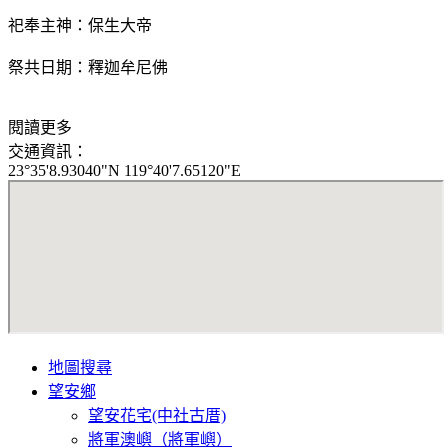
祀奉主神：保生大帝
祭共日期：釋迦牟尼佛
閱讀更多
交通資訊：
23°35'8.93040"N 119°40'7.65120"E
地圖搜尋
望安鄉
望安花宅(中社古厝)
將軍澳嶼（將軍嶼）