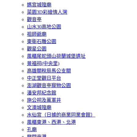
媽宮城隍廟
菜園3D彩繪情人灣
觀音亭
山水30高地公園
祖師爺廟
東衛石雕公園
觀星公園
風櫃尾蛇頭山荷蘭城堡遺址
景福祠(中央里)
高雄關稅局馬公支關
中正堂觀日平台
澎湖觀音亭寵物公園
潘安邦紀念館
施公祠及萬軍井
文澳城隍廟
水仙宮（日據的商業同業會館）
風櫃東港、西港、北港
孔廟
龍門商港