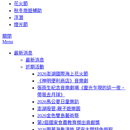
花火節
秋冬旅遊補助
浮潛
燈光節
關閉
Menu
最新消息
最新消息
近期活動
2026澎湖國際海上花火節
《神明便利商店》音樂劇
張雨生紀念音樂劇場《靈光乍現的這一夜，
帶我去月球》
2026馬公夏日童樂趴
澎湖吸管-親子遊樂園
2026金色雙島藝術祭
第2屆國家食農教育傑出貢獻獎
2026跟著海龜漫旅-望安主題特色遊程