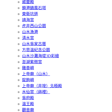
威靈殿
鎖港鎮風石塔
東衛坑道
靖海宮
虎井西山公園
山水漁港
清水宮
山水吳家古厝
方思溫紀念公園
山水沙灘海堤3D彩繪
澎湖紫微宮
雞善嶼
上帝廟（山水）
錠鉤嶼
上帝廟（井垵）北極殿
水仙宮（嵵裡）
吳府殿
溫王殿
觀音廟