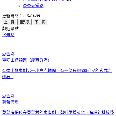
後寮天堂路
更新時間：
115-01-08
鄰近景點
19
景點
湖西鄉
奎壁山遊憩區（摩西分海）
奎壁山與東側另一小島赤嶼間，有一條長約500公尺的玄武岩
礫石...
湖西鄉
菓葉海堤
菓葉海堤位在菓葉村的東南側，鄰近菓葉灰窯，海堤外排放整