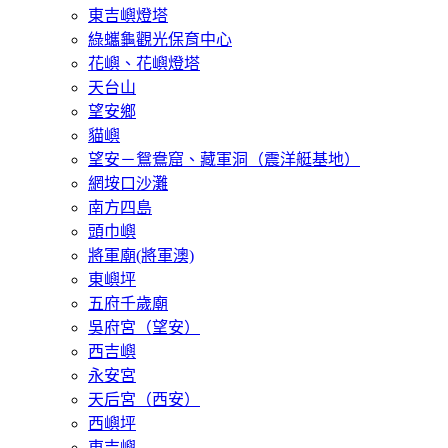
東吉嶼燈塔
綠蠵龜觀光保育中心
花嶼、花嶼燈塔
天台山
望安鄉
貓嶼
望安－鴛鴦窟、藏軍洞（震洋艇基地）
網垵口沙灘
南方四島
頭巾嶼
將軍廟(將軍澳)
東嶼坪
五府千歲廟
吳府宮（望安）
西吉嶼
永安宮
天后宮（西安）
西嶼坪
東吉嶼