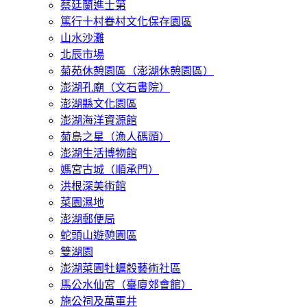
蔡廷蘭進士第
篤行十村眷村文化保存園區
山水沙灘
北辰市場
菊苑休憩園區（澎湖休憩園區）
澎湖孔廟（文石書院）
澎湖縣文化園區
澎湖海洋資源館
菊島之星（漁人碼頭）
澎湖生活博物館
媽宮古城（順承門）
洪根深美術館
菜園濕地
澎湖郵便局
蛇頭山遊憩園區
雙湖園
澎湖菜園牡蠣殼藝術社區
馬公水仙宮（臺廈郊會館）
施公祠及萬軍井