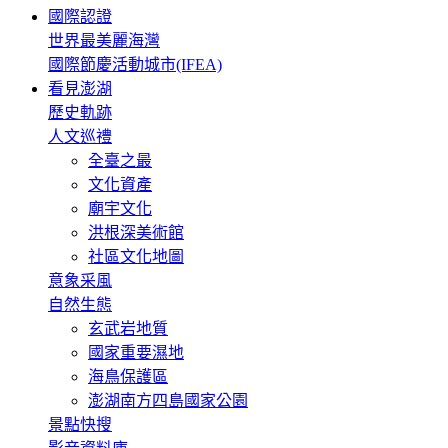
國際認證
世界最美麗海灣
國際節慶活動城市(IFEA)
看見澎湖
歷史軌跡
人文巡禮
全臺之最
文化資產
廟宇文化
洪根深美術館
社區文化地圖
意象采風
自然生態
玄武岩地質
國家重要濕地
海鳥保護區
澎湖南方四島國家公園
景點快搜