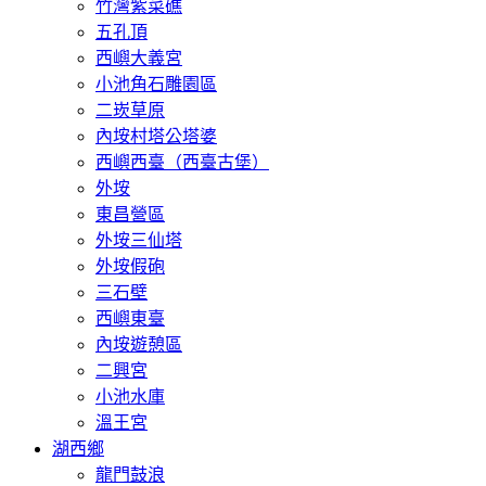
竹灣紫菜礁
五孔頂
西嶼大義宮
小池角石雕園區
二崁草原
內垵村塔公塔婆
西嶼西臺（西臺古堡）
外垵
東昌營區
外垵三仙塔
外垵假砲
三石壁
西嶼東臺
內垵遊憩區
二興宮
小池水庫
溫王宮
湖西鄉
龍門鼓浪