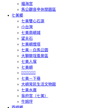
福海宮
馬公觀音亭休閒園區
七美鄉
七美雙心石滬
小台灣
七美南嶼城
望夫石
七美嶼燈塔
七美－白馬公園
大獅龍埕風景區
七美人塚
七美嶼
𩵺鯉灣遊憩區
七美－下巷
大嶼常民生活文物館
七美水庫
吳府宮（七美）
牛姆坪
西嶼鄉