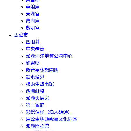
華娘廟
天湖宮
蕭府廟
啟明宮
馬公市
四眼井
中央老街
澎湖海洋地質公園中心
桶盤嶼
觀音亭休憩園區
鎖港漁港
張雨生故事館
西瀛虹橋
澎湖天后宮
第一賓館
彩繪油桶（漁人碼頭）
馬公金龜頭礮臺文化園區
澎湖開拓館