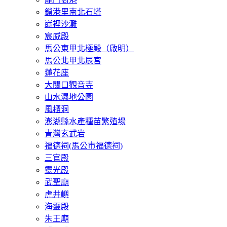
鎖港里南北石塔
嵵裡沙灘
宸威殿
馬公東甲北極殿（啟明）
馬公北甲北辰宮
蓮花座
大關口觀音寺
山水濕地公園
風櫃洞
澎湖縣水產種苗繁殖場
青灣玄武岩
福德祠(馬公市福德祠)
三官殿
靈光殿
武聖廟
虎井嶼
海靈殿
朱王廟