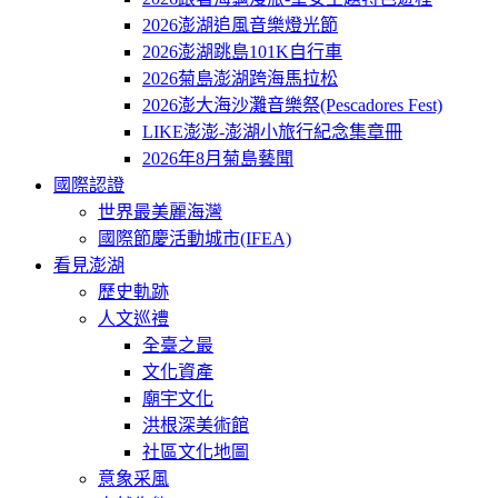
2026澎湖追風音樂燈光節
2026澎湖跳島101K自行車
2026菊島澎湖跨海馬拉松
2026澎大海沙灘音樂祭(Pescadores Fest)
LIKE澎澎-澎湖小旅行紀念集章冊
2026年8月菊島藝聞
國際認證
世界最美麗海灣
國際節慶活動城市(IFEA)
看見澎湖
歷史軌跡
人文巡禮
全臺之最
文化資產
廟宇文化
洪根深美術館
社區文化地圖
意象采風