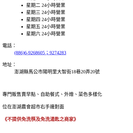
星期二 24小時營業
星期三 24小時營業
星期四 24小時營業
星期五 24小時營業
星期六 24小時營業
電話：
(886)6-9268605；9274283
地址：
澎湖縣馬公市陽明里大智街18巷20弄20號
專門販售賣早點、自助餐式、外燴、菜色多樣化
位在澎湖農會超市右手邊對面
《不提供免洗筷及免洗湯匙之商家》