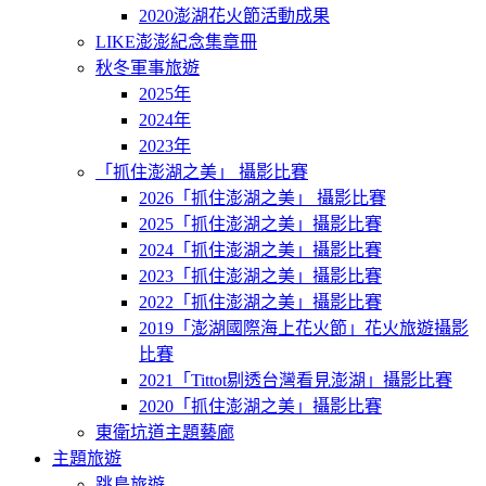
2020澎湖花火節活動成果
LIKE澎澎紀念集章冊
秋冬軍事旅遊
2025年
2024年
2023年
「抓住澎湖之美」 攝影比賽
2026「抓住澎湖之美」 攝影比賽
2025「抓住澎湖之美」攝影比賽
2024「抓住澎湖之美」攝影比賽
2023「抓住澎湖之美」攝影比賽
2022「抓住澎湖之美」攝影比賽
2019「澎湖國際海上花火節」花火旅遊攝影
比賽
2021「Tittot剔透台灣看見澎湖」攝影比賽
2020「抓住澎湖之美」攝影比賽
東衛坑道主題藝廊
主題旅遊
跳島旅遊