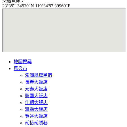
交通資訊：
23°35'1.34520"N 119°34'57.39960"E
地圖搜尋
馬公市
澎湖風鳶民宿
長春大飯店
元泰大飯店
勝國大飯店
佳期大飯店
雅霖大飯店
豐谷大飯店
貳拾貳隱巷