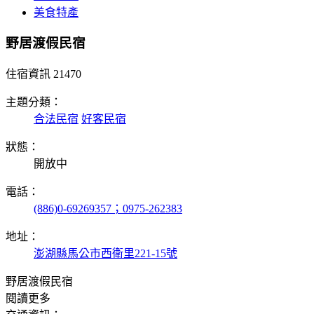
美食特產
野居渡假民宿
住宿資訊
21470
主題分類：
合法民宿
好客民宿
狀態：
開放中
電話：
(886)0-69269357；0975-262383
地址：
澎湖縣馬公市西衛里221-15號
野居渡假民宿
閱讀更多