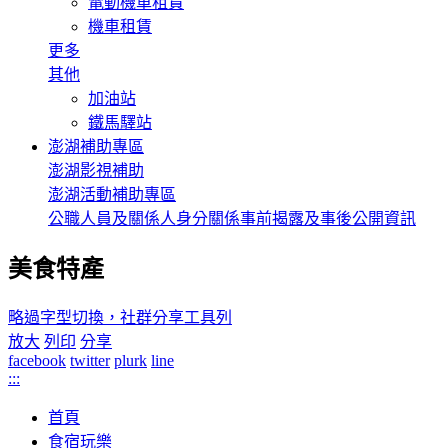
電動機車租賃
機車租賃
更多
其他
加油站
鐵馬驛站
澎湖補助專區
澎湖影視補助
澎湖活動補助專區
公職人員及關係人身分關係事前揭露及事後公開資訊
美食特產
略過字型切換，社群分享工具列
放大
列印
分享
facebook
twitter
plurk
line
:::
首頁
食宿玩樂