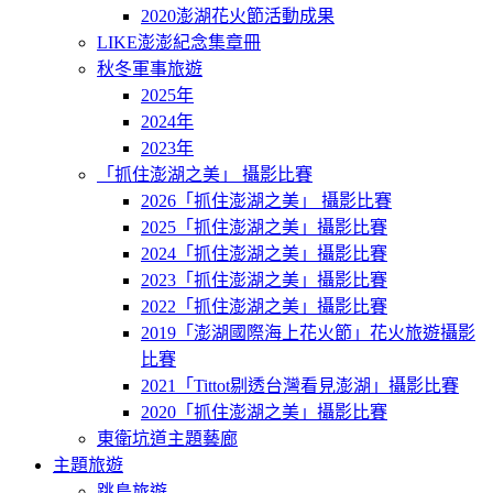
2020澎湖花火節活動成果
LIKE澎澎紀念集章冊
秋冬軍事旅遊
2025年
2024年
2023年
「抓住澎湖之美」 攝影比賽
2026「抓住澎湖之美」 攝影比賽
2025「抓住澎湖之美」攝影比賽
2024「抓住澎湖之美」攝影比賽
2023「抓住澎湖之美」攝影比賽
2022「抓住澎湖之美」攝影比賽
2019「澎湖國際海上花火節」花火旅遊攝影
比賽
2021「Tittot剔透台灣看見澎湖」攝影比賽
2020「抓住澎湖之美」攝影比賽
東衛坑道主題藝廊
主題旅遊
跳島旅遊