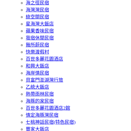
海之徑民宿
海灣灣民宿
綠空間民宿
星海灣大飯店
蘋果香味民宿
我宿休閒民宿
舞所蔚民宿
快樂渡假村
百世多麗花園酒店
和興大飯店
海岸情民宿
貝富門澎湖灣行旅
乙統大飯店
熱帶雨林民宿
海豚的家民宿
百世多麗花園酒店2館
情定海豚灣民宿
七桃神話民宿(特色民宿)
豐家大飯店