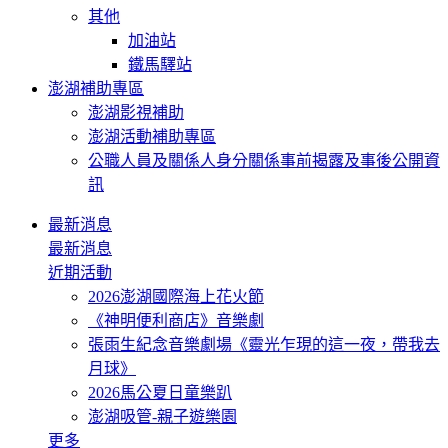
其他
加油站
鐵馬驛站
澎湖補助專區
澎湖影視補助
澎湖活動補助專區
公職人員及關係人身分關係事前揭露及事後公開資
訊
最新消息
最新消息
近期活動
2026澎湖國際海上花火節
《神明便利商店》音樂劇
張雨生紀念音樂劇場《靈光乍現的這一夜，帶我去
月球》
2026馬公夏日童樂趴
澎湖吸管-親子遊樂園
更多