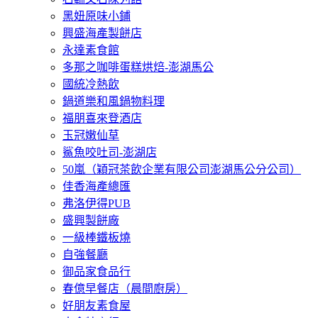
黑妞原味小鋪
興盛海產製餅店
永達素食館
多那之咖啡蛋糕烘焙-澎湖馬公
國統冷熱飲
鍋道樂和風鍋物料理
福朋喜來登酒店
玉冠嫩仙草
鯊魚咬吐司-澎湖店
50嵐（穎冠茶飲企業有限公司澎湖馬公分公司）
佳香海產總匯
弗洛伊得PUB
盛興製餅廠
一級棒鐵板燒
自強餐廳
御品家食品行
春億早餐店（晨間廚房）
好朋友素食屋