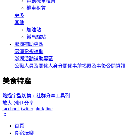
電動機車租賃
機車租賃
更多
其他
加油站
鐵馬驛站
澎湖補助專區
澎湖影視補助
澎湖活動補助專區
公職人員及關係人身分關係事前揭露及事後公開資訊
美食特產
略過字型切換，社群分享工具列
放大
列印
分享
facebook
twitter
plurk
line
:::
首頁
食宿玩樂