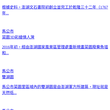
根據史料，澎湖文石書院初創立並完工於乾隆三十二年（1767
年...
馬公市
菜園3D彩繪情人灣
2016年初，經由澎湖國家風景區管理處重新規畫菜園廢棄魚塭
和...
馬公市
雙湖園
馬公市菜園里區域內的雙湖園是由澎湖軍方所建築，現址就是
天然低...