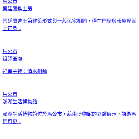
馬公市
蔡廷蘭進士第
蔡廷蘭進士第建築形式與一般民宅相同，僅在門楣與報廈屋面
上正身...
馬公市
祖師爺廟
祀奉主神：清水祖師
馬公市
澎湖生活博物館
澎湖生活博物館位於馬公市，藉由博物館的立體展示，讓遊客
們可更...