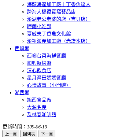
海龍海產加工廠｜丁香魚達人
跨海大橋藏寶窩藝品店
澎湖老公老婆的店（吉貝店）
呷飽小吃部
夏威夷丁香魚文化館
澎祖海產加工廠（赤崁本店）
西嶼鄉
西嶼台菜海鮮餐廳
和興麵線廠
清心飲食店
星月灣田媽媽餐廳
心情故事（小門嶼）
湖西鄉
旭西食品廠
大源名產
及林春咖啡館
更新時間：
109-06-10