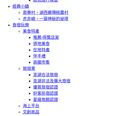
綠色旅行標章
經典小鎮
南寮村，湖西鄉傳統農村
虎井嶼，一窺神秘的祕境
食宿玩樂
美食特產
推薦/得獎店家
道地美食
在地特產
伴手禮
商圈市集
旅宿業
澎湖合法旅宿
澎湖非法及擴大旅宿
優質旅宿認證
好客民宿認證
星級旅館認證
海上平台
文創商品