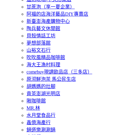
甘蔗泡（享一夏企業）
阿福的店海洋藝品DIY專賣店
新臺澎海產購物中心
陶兵藝文休閒館
貝殼情話工坊
夢想部落館
山裕文石行
吹吹風精品咖啡館
海大王漁村料理
comebuy現調飲品店（三多店）
原沏鮮泡茶 馬公民生店
胡媽媽的灶腳
貢茶澎湖光明店
啾咖啡館
MR.林
水月堂食品行
鑫億海產行
鍋道樂涮涮鍋