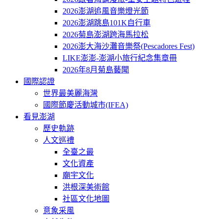
2026澎湖追風音樂燈光節
2026澎湖跳島101K自行車
2026菊島澎湖跨海馬拉松
2026澎大海沙灘音樂祭(Pescadores Fest)
LIKE澎澎-澎湖小旅行紀念集章冊
2026年8月菊島藝聞
國際認證
世界最美麗海灣
國際節慶活動城市(IFEA)
看見澎湖
歷史軌跡
人文巡禮
全臺之最
文化資產
廟宇文化
洪根深美術館
社區文化地圖
意象采風