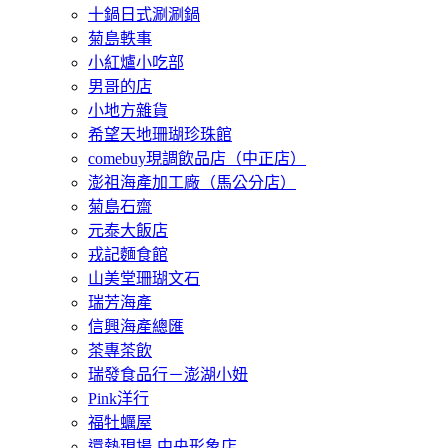
十鍋日式涮涮鍋
菊島軼事
小紅爐小吃部
男哥的店
小地方雜貨
希望天地珊瑚珍珠館
comebuy現調飲品店（中正店）
澎祖海產加工廠（馬公分店）
菊島石齋
元泰大飯店
戎記麵食館
山美堂珊瑚文石
瑞芳海產
信興海產總匯
茶專茶飲
瑞發食品行－澎湖小妞
Pink洋行
福牡蠣屋
還熱現場-中央形象店