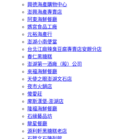
興德海產購物中心
澎興海產專賣店
阿東海鮮餐廳
媽宮食品工廠
元裕海產行
澎湖小南便當
台北江麻辣臭豆腐專賣店安靚分店
春仁黑糖糕
澎湖第一酒廠（股）公司
來福海鮮餐廳
天使之眼澎湖文石店
夜市火鍋店
傻愛莊
摩斯漢堡-澎湖店
隆福海鮮餐廳
石緣藝品坊
龍星餐廳
源利軒黑糖糕老店
石韞文石陳列館