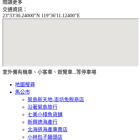
閱讀更多
交通資訊：
23°33'30.24000"N 119°36'11.12400"E
室外備有機車、小客車、遊覽車...等停車場
地圖搜尋
馬公市
菊島新天地-澎坊免稅商店
沿著菊島旅行
七美小棧魚貨鋪
新興德海產行
北海道海產專賣店
小林包子饅頭店