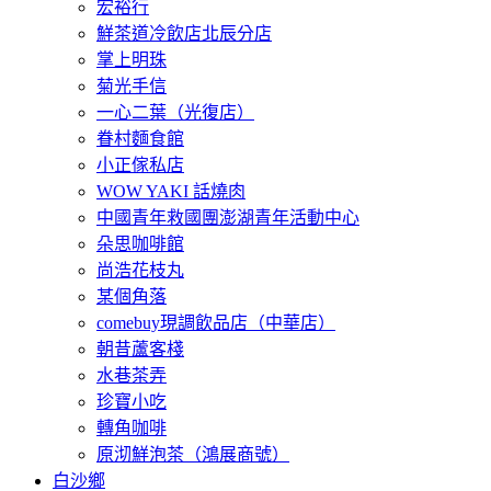
宏裕行
鮮茶道冷飲店北辰分店
掌上明珠
菊光手信
一心二葉（光復店）
眷村麵食館
小正傢私店
WOW YAKI 話燒肉
中國青年救國團澎湖青年活動中心
朵思咖啡館
尚浩花枝丸
某個角落
comebuy現調飲品店（中華店）
朝昔蘆客棧
水巷茶弄
珍寶小吃
轉角咖啡
原沏鮮泡茶（鴻展商號）
白沙鄉