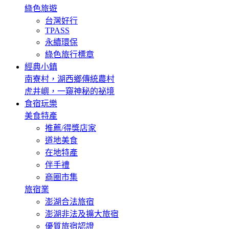
綠色旅遊
台灣好行
TPASS
永續環保
綠色旅行標章
經典小鎮
南寮村，湖西鄉傳統農村
虎井嶼，一窺神秘的祕境
食宿玩樂
美食特產
推薦/得獎店家
道地美食
在地特產
伴手禮
商圈市集
旅宿業
澎湖合法旅宿
澎湖非法及擴大旅宿
優質旅宿認證