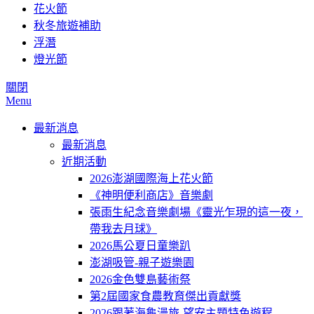
花火節
秋冬旅遊補助
浮潛
燈光節
關閉
Menu
最新消息
最新消息
近期活動
2026澎湖國際海上花火節
《神明便利商店》音樂劇
張雨生紀念音樂劇場《靈光乍現的這一夜，
帶我去月球》
2026馬公夏日童樂趴
澎湖吸管-親子遊樂園
2026金色雙島藝術祭
第2屆國家食農教育傑出貢獻獎
2026跟著海龜漫旅-望安主題特色遊程