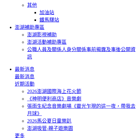
其他
加油站
鐵馬驛站
澎湖補助專區
澎湖影視補助
澎湖活動補助專區
公職人員及關係人身分關係事前揭露及事後公開資
訊
最新消息
最新消息
近期活動
2026澎湖國際海上花火節
《神明便利商店》音樂劇
張雨生紀念音樂劇場《靈光乍現的這一夜，帶我去
月球》
2026馬公夏日童樂趴
澎湖吸管-親子遊樂園
更多