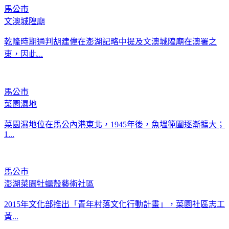
馬公市
文澳城隍廟
乾隆時期通判胡建偉在澎湖記略中提及文澳城隍廟在澳署之
東，因此...
馬公市
菜園濕地
菜園濕地位在馬公內港東北，1945年後，魚塭範圍逐漸擴大；
1...
馬公市
澎湖菜園牡蠣殼藝術社區
2015年文化部推出「青年村落文化行動計畫」，菜園社區志工
黃...