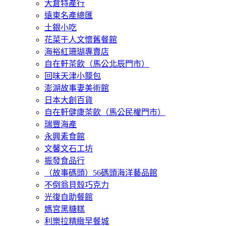
大倉特產行
遠東名產總匯
土銀小吃
花菜干人文懷舊餐館
海裕紅珊瑚專賣店
自在軒茶飲（馬公北辰門市）
回味天津小籠包
澎湖故事妻美術館
日本大創百貨
自在軒健康茶飲（馬公民權門市）
瑞豐海產
永興素食館
文馨文石工坊
振發食品行
（故事碼頭）56碼頭海洋藝品館
不倒翁貝殼巧克力
光復自助餐館
媽宮黑糖糕
利樂拉精緻早餐城