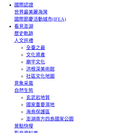
國際認證
世界最美麗海灣
國際節慶活動城市(IFEA)
看見澎湖
歷史軌跡
人文巡禮
全臺之最
文化資產
廟宇文化
洪根深美術館
社區文化地圖
意象采風
自然生態
玄武岩地質
國家重要濕地
海鳥保護區
澎湖南方四島國家公園
景點快搜