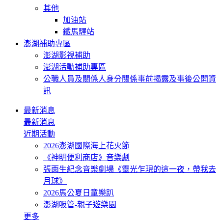
其他
加油站
鐵馬驛站
澎湖補助專區
澎湖影視補助
澎湖活動補助專區
公職人員及關係人身分關係事前揭露及事後公開資
訊
最新消息
最新消息
近期活動
2026澎湖國際海上花火節
《神明便利商店》音樂劇
張雨生紀念音樂劇場《靈光乍現的這一夜，帶我去
月球》
2026馬公夏日童樂趴
澎湖吸管-親子遊樂園
更多