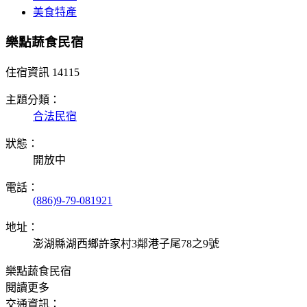
美食特產
樂點蔬食民宿
住宿資訊
14115
主題分類：
合法民宿
狀態：
開放中
電話：
(886)9-79-081921
地址：
澎湖縣湖西鄉許家村3鄰港子尾78之9號
樂點蔬食民宿
閱讀更多
交通資訊：