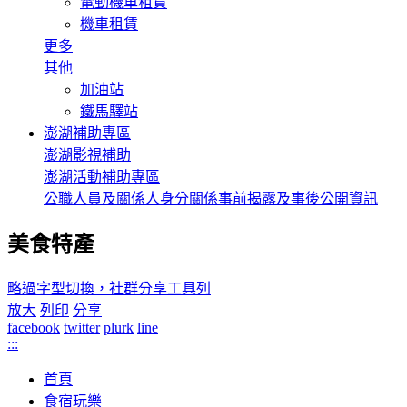
電動機車租賃
機車租賃
更多
其他
加油站
鐵馬驛站
澎湖補助專區
澎湖影視補助
澎湖活動補助專區
公職人員及關係人身分關係事前揭露及事後公開資訊
美食特產
略過字型切換，社群分享工具列
放大
列印
分享
facebook
twitter
plurk
line
:::
首頁
食宿玩樂