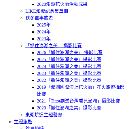
2020澎湖花火節活動成果
LIKE澎澎紀念集章冊
秋冬軍事旅遊
2025年
2024年
2023年
「抓住澎湖之美」 攝影比賽
2026「抓住澎湖之美」 攝影比賽
2025「抓住澎湖之美」攝影比賽
2024「抓住澎湖之美」攝影比賽
2023「抓住澎湖之美」攝影比賽
2022「抓住澎湖之美」攝影比賽
2019「澎湖國際海上花火節」花火旅遊攝影
比賽
2021「Tittot剔透台灣看見澎湖」攝影比賽
2020「抓住澎湖之美」攝影比賽
東衛坑道主題藝廊
主題旅遊
跳島旅遊