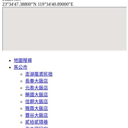
23°34'47.38800"N 119°34'40.89000"E
地圖搜尋
馬公市
澎湖風鳶民宿
長春大飯店
元泰大飯店
勝國大飯店
佳期大飯店
雅霖大飯店
豐谷大飯店
貳拾貳隱巷