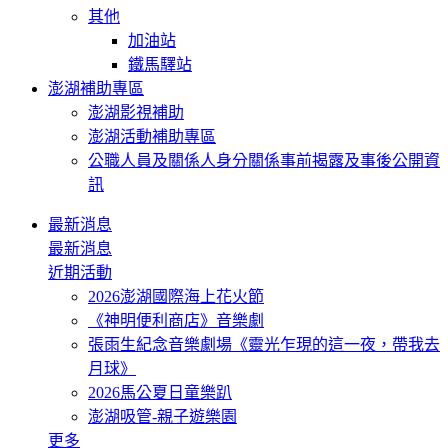
其他
加油站
鐵馬驛站
澎湖補助專區
澎湖影視補助
澎湖活動補助專區
公職人員及關係人身分關係事前揭露及事後公開資
訊
最新消息
最新消息
近期活動
2026澎湖國際海上花火節
《神明便利商店》音樂劇
張雨生紀念音樂劇場《靈光乍現的這一夜，帶我去
月球》
2026馬公夏日童樂趴
澎湖吸管-親子遊樂園
更多