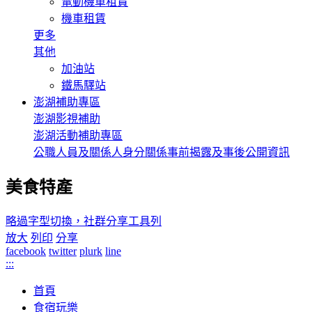
電動機車租賃
機車租賃
更多
其他
加油站
鐵馬驛站
澎湖補助專區
澎湖影視補助
澎湖活動補助專區
公職人員及關係人身分關係事前揭露及事後公開資訊
美食特產
略過字型切換，社群分享工具列
放大
列印
分享
facebook
twitter
plurk
line
:::
首頁
食宿玩樂