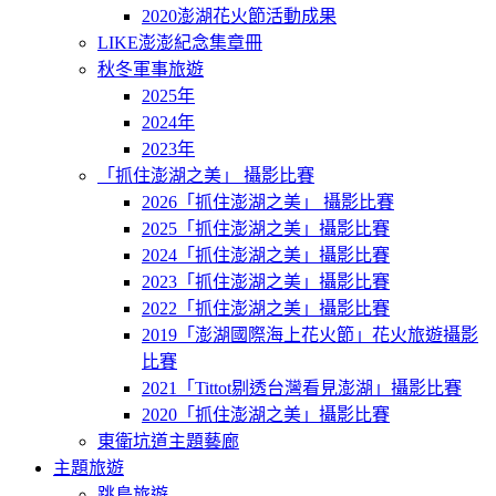
2020澎湖花火節活動成果
LIKE澎澎紀念集章冊
秋冬軍事旅遊
2025年
2024年
2023年
「抓住澎湖之美」 攝影比賽
2026「抓住澎湖之美」 攝影比賽
2025「抓住澎湖之美」攝影比賽
2024「抓住澎湖之美」攝影比賽
2023「抓住澎湖之美」攝影比賽
2022「抓住澎湖之美」攝影比賽
2019「澎湖國際海上花火節」花火旅遊攝影
比賽
2021「Tittot剔透台灣看見澎湖」攝影比賽
2020「抓住澎湖之美」攝影比賽
東衛坑道主題藝廊
主題旅遊
跳島旅遊