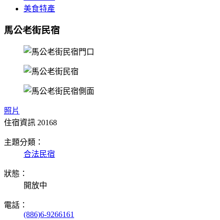
美食特產
馬公老街民宿
照片
住宿資訊
20168
主題分類：
合法民宿
狀態：
開放中
電話：
(886)6-9266161