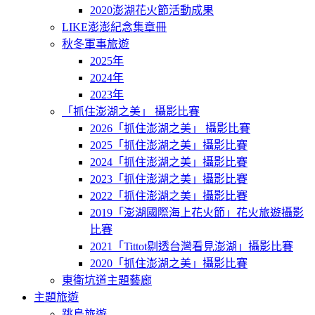
2020澎湖花火節活動成果
LIKE澎澎紀念集章冊
秋冬軍事旅遊
2025年
2024年
2023年
「抓住澎湖之美」 攝影比賽
2026「抓住澎湖之美」 攝影比賽
2025「抓住澎湖之美」攝影比賽
2024「抓住澎湖之美」攝影比賽
2023「抓住澎湖之美」攝影比賽
2022「抓住澎湖之美」攝影比賽
2019「澎湖國際海上花火節」花火旅遊攝影
比賽
2021「Tittot剔透台灣看見澎湖」攝影比賽
2020「抓住澎湖之美」攝影比賽
東衛坑道主題藝廊
主題旅遊
跳島旅遊