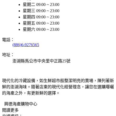
星期二 09:00 ~ 23:00
星期三 09:00 ~ 23:00
星期四 09:00 ~ 23:00
星期五 09:00 ~ 23:00
星期六 09:00 ~ 23:00
電話：
(886)6-9276565
地址：
澎湖縣馬公市中央里中正路25號
現代化的冷藏設備，如生鮮超市般整潔明亮的賣場，陳列著新
鮮的澎湖海味。隨著店東的現代化經營理念，讓您在選購曝曬
的海產之外，有更新鮮的選擇。
興德海產購物中心
閱讀更多