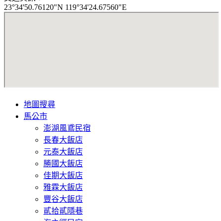
23°34'50.76120"N 119°34'24.67560"E
地圖搜尋
馬公市
澎湖風鳶民宿
長春大飯店
元泰大飯店
勝國大飯店
佳期大飯店
雅霖大飯店
豐谷大飯店
貳拾貳隱巷