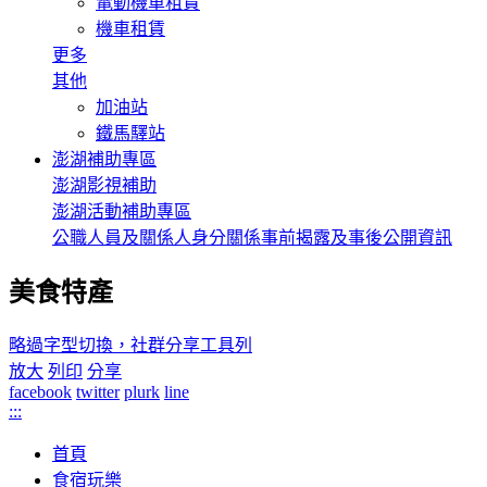
電動機車租賃
機車租賃
更多
其他
加油站
鐵馬驛站
澎湖補助專區
澎湖影視補助
澎湖活動補助專區
公職人員及關係人身分關係事前揭露及事後公開資訊
美食特產
略過字型切換，社群分享工具列
放大
列印
分享
facebook
twitter
plurk
line
:::
首頁
食宿玩樂