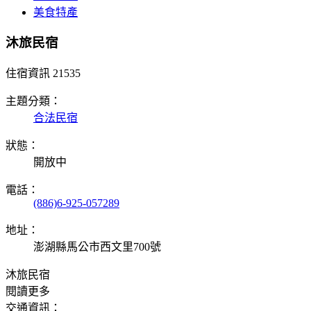
美食特產
沐旅民宿
住宿資訊
21535
主題分類：
合法民宿
狀態：
開放中
電話：
(886)6-925-057289
地址：
澎湖縣馬公市西文里700號
沐旅民宿
閱讀更多
交通資訊：