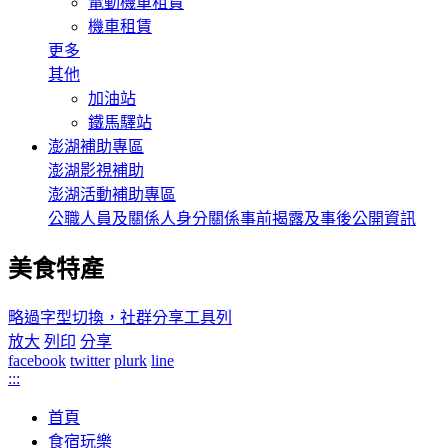
電動機車租賃
機車租賃
更多
其他
加油站
鐵馬驛站
澎湖補助專區
澎湖影視補助
澎湖活動補助專區
公職人員及關係人身分關係事前揭露及事後公開資訊
美食特產
略過字型切換，社群分享工具列
放大
列印
分享
facebook
twitter
plurk
line
:::
首頁
食宿玩樂