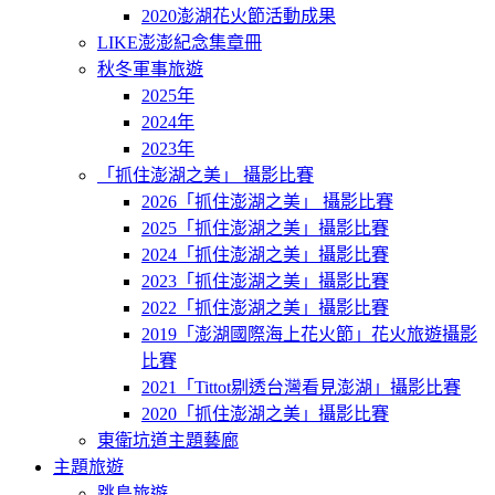
2020澎湖花火節活動成果
LIKE澎澎紀念集章冊
秋冬軍事旅遊
2025年
2024年
2023年
「抓住澎湖之美」 攝影比賽
2026「抓住澎湖之美」 攝影比賽
2025「抓住澎湖之美」攝影比賽
2024「抓住澎湖之美」攝影比賽
2023「抓住澎湖之美」攝影比賽
2022「抓住澎湖之美」攝影比賽
2019「澎湖國際海上花火節」花火旅遊攝影
比賽
2021「Tittot剔透台灣看見澎湖」攝影比賽
2020「抓住澎湖之美」攝影比賽
東衛坑道主題藝廊
主題旅遊
跳島旅遊