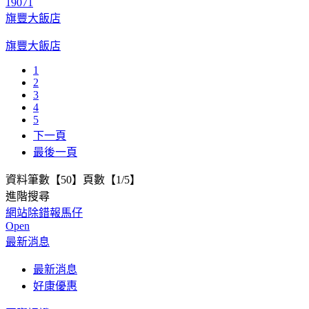
19071
旗豐大飯店
旗豐大飯店
1
2
3
4
5
下一頁
最後一頁
資料筆數【50】頁數【1/5】
進階搜尋
網站除錯報馬仔
Open
最新消息
最新消息
好康優惠