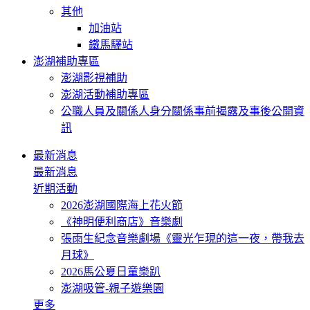
其他
加油站
鐵馬驛站
澎湖補助專區
澎湖影視補助
澎湖活動補助專區
公職人員及關係人身分關係事前揭露及事後公開資
訊
最新消息
最新消息
近期活動
2026澎湖國際海上花火節
《神明便利商店》音樂劇
張雨生紀念音樂劇場《靈光乍現的這一夜，帶我去
月球》
2026馬公夏日童樂趴
澎湖吸管-親子遊樂園
更多