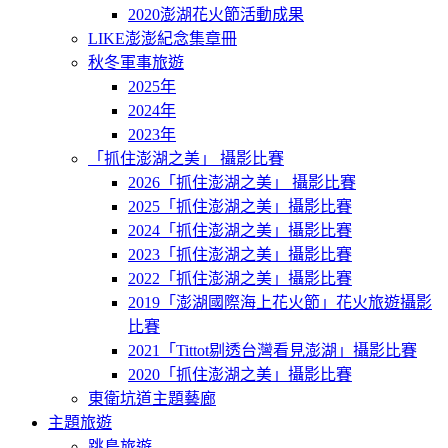
2020澎湖花火節活動成果
LIKE澎澎紀念集章冊
秋冬軍事旅遊
2025年
2024年
2023年
「抓住澎湖之美」 攝影比賽
2026「抓住澎湖之美」 攝影比賽
2025「抓住澎湖之美」攝影比賽
2024「抓住澎湖之美」攝影比賽
2023「抓住澎湖之美」攝影比賽
2022「抓住澎湖之美」攝影比賽
2019「澎湖國際海上花火節」花火旅遊攝影
比賽
2021「Tittot剔透台灣看見澎湖」攝影比賽
2020「抓住澎湖之美」攝影比賽
東衛坑道主題藝廊
主題旅遊
跳島旅遊