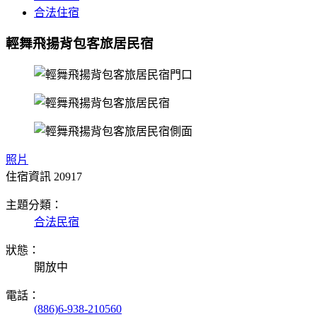
合法住宿
輕舞飛揚背包客旅居民宿
照片
住宿資訊
20917
主題分類：
合法民宿
狀態：
開放中
電話：
(886)6-938-210560