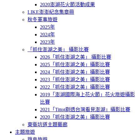
2020澎湖花火節活動成果
LIKE澎澎紀念集章冊
秋冬軍事旅遊
2025年
2024年
2023年
「抓住澎湖之美」 攝影比賽
2026「抓住澎湖之美」 攝影比賽
2025「抓住澎湖之美」攝影比賽
2024「抓住澎湖之美」攝影比賽
2023「抓住澎湖之美」攝影比賽
2022「抓住澎湖之美」攝影比賽
2019「澎湖國際海上花火節」花火旅遊攝影
比賽
2021「Tittot剔透台灣看見澎湖」攝影比賽
2020「抓住澎湖之美」攝影比賽
東衛坑道主題藝廊
主題旅遊
跳島旅遊