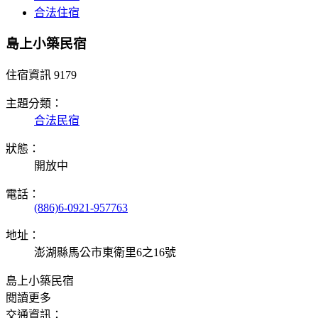
合法住宿
島上小築民宿
住宿資訊
9179
主題分類：
合法民宿
狀態：
開放中
電話：
(886)6-0921-957763
地址：
澎湖縣馬公市東衛里6之16號
島上小築民宿
閱讀更多
交通資訊：