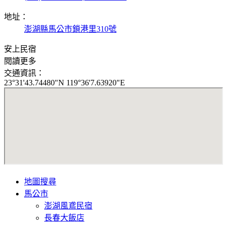
地址：
澎湖縣馬公市鎖港里310號
安上民宿
閱讀更多
交通資訊：
23°31'43.74480"N 119°36'7.63920"E
地圖搜尋
馬公市
澎湖風鳶民宿
長春大飯店