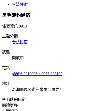
合法住宿
黑毛磯釣民宿
住宿資訊
8913
主題分類：
合法民宿
狀態：
開放中
電話：
(886)6-9219096、0933-283102
地址：
澎湖縣馬公市石泉里24號之5
黑毛磯釣民宿
閱讀更多