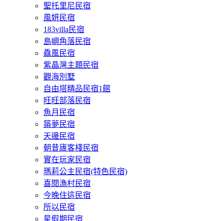
聖托里尼民宿
風妍民宿
183villa民宿
島嶼角落民宿
驫風民宿
紫晶灣主題民宿
觀海別墅
自由塔精品民宿1館
旺旺部落民宿
魚月民宿
築夢民宿
天邊民宿
朝昔廬客棧民宿
實在玩家民宿
瑪莉公主民宿(特色民宿)
喜閱漁村民宿
今晚住這民宿
所以民宿
星假期民宿