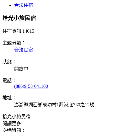
合法住宿
拾光小旅民宿
住宿資訊
14615
主題分類：
合法民宿
狀態：
開放中
電話：
(886)9-58-641100
地址：
澎湖縣湖西鄉成功村1鄰港底330之12號
拾光小旅民宿
閱讀更多
交通資訊：