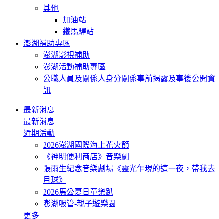
其他
加油站
鐵馬驛站
澎湖補助專區
澎湖影視補助
澎湖活動補助專區
公職人員及關係人身分關係事前揭露及事後公開資
訊
最新消息
最新消息
近期活動
2026澎湖國際海上花火節
《神明便利商店》音樂劇
張雨生紀念音樂劇場《靈光乍現的這一夜，帶我去
月球》
2026馬公夏日童樂趴
澎湖吸管-親子遊樂園
更多