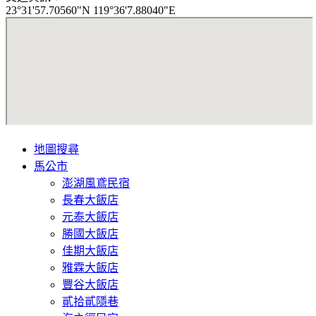
23°31'57.70560"N 119°36'7.88040"E
地圖搜尋
馬公市
澎湖風鳶民宿
長春大飯店
元泰大飯店
勝國大飯店
佳期大飯店
雅霖大飯店
豐谷大飯店
貳拾貳隱巷