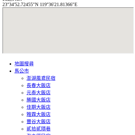
23°34'52.72455"N 119°36'21.81366"E
地圖搜尋
馬公市
澎湖風鳶民宿
長春大飯店
元泰大飯店
勝國大飯店
佳期大飯店
雅霖大飯店
豐谷大飯店
貳拾貳隱巷