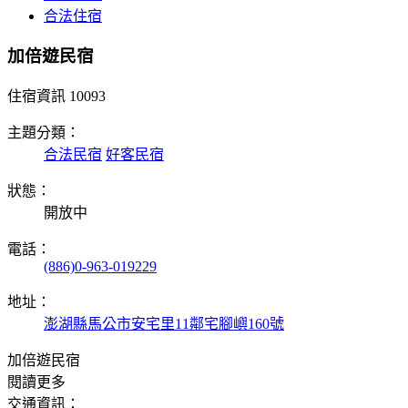
合法住宿
加倍遊民宿
住宿資訊
10093
主題分類：
合法民宿
好客民宿
狀態：
開放中
電話：
(886)0-963-019229
地址：
澎湖縣馬公市安宅里11鄰宅腳嶼160號
加倍遊民宿
閱讀更多
交通資訊：