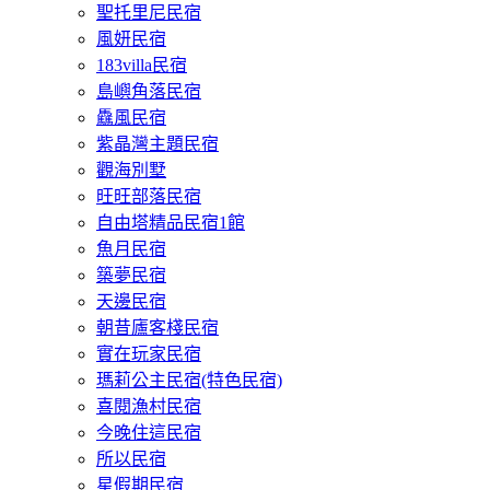
聖托里尼民宿
風妍民宿
183villa民宿
島嶼角落民宿
驫風民宿
紫晶灣主題民宿
觀海別墅
旺旺部落民宿
自由塔精品民宿1館
魚月民宿
築夢民宿
天邊民宿
朝昔廬客棧民宿
實在玩家民宿
瑪莉公主民宿(特色民宿)
喜閱漁村民宿
今晚住這民宿
所以民宿
星假期民宿