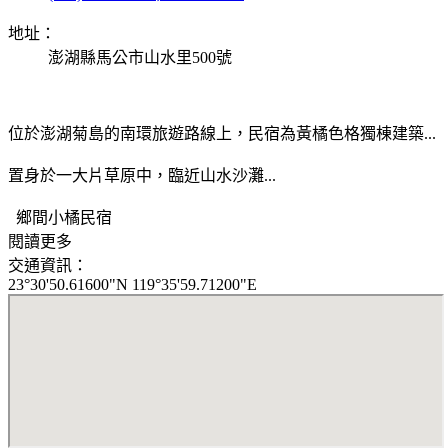
地址：
澎湖縣馬公市山水里500號
位於澎湖菊島的南環旅遊路線上，民宿為黃橘色格獨棟建築...
置身於一大片草原中，臨近山水沙灘...
鄉間小橘民宿
閱讀更多
交通資訊：
23°30'50.61600"N 119°35'59.71200"E