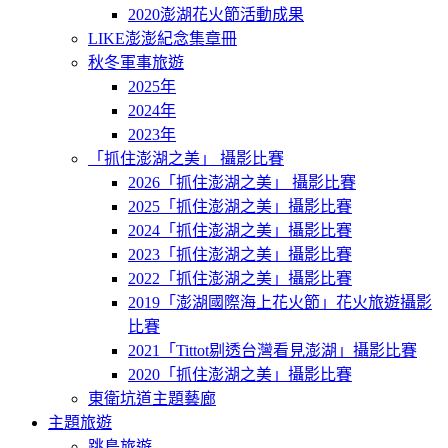
2020澎湖花火節活動成果
LIKE澎澎紀念集章冊
秋冬軍事旅遊
2025年
2024年
2023年
「抓住澎湖之美」 攝影比賽
2026「抓住澎湖之美」 攝影比賽
2025「抓住澎湖之美」攝影比賽
2024「抓住澎湖之美」攝影比賽
2023「抓住澎湖之美」攝影比賽
2022「抓住澎湖之美」攝影比賽
2019「澎湖國際海上花火節」花火旅遊攝影
比賽
2021「Tittot剔透台灣看見澎湖」攝影比賽
2020「抓住澎湖之美」攝影比賽
東衛坑道主題藝廊
主題旅遊
跳島旅遊