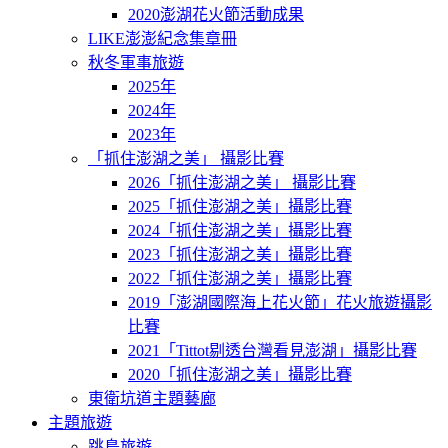
2020澎湖花火節活動成果
LIKE澎澎紀念集章冊
秋冬軍事旅遊
2025年
2024年
2023年
「抓住澎湖之美」 攝影比賽
2026「抓住澎湖之美」 攝影比賽
2025「抓住澎湖之美」攝影比賽
2024「抓住澎湖之美」攝影比賽
2023「抓住澎湖之美」攝影比賽
2022「抓住澎湖之美」攝影比賽
2019「澎湖國際海上花火節」花火旅遊攝影
比賽
2021「Tittot剔透台灣看見澎湖」攝影比賽
2020「抓住澎湖之美」攝影比賽
東衛坑道主題藝廊
主題旅遊
跳島旅遊