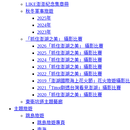
LIKE澎澎紀念集章冊
秋冬軍事旅遊
2025年
2024年
2023年
「抓住澎湖之美」 攝影比賽
2026「抓住澎湖之美」 攝影比賽
2025「抓住澎湖之美」攝影比賽
2024「抓住澎湖之美」攝影比賽
2023「抓住澎湖之美」攝影比賽
2022「抓住澎湖之美」攝影比賽
2019「澎湖國際海上花火節」花火旅遊攝影
2021「Tittot剔透台灣看見澎湖」攝影比賽
2020「抓住澎湖之美」攝影比賽
東衛坑道主題藝廊
主題旅遊
跳島旅遊
跳島旅遊專頁
南海