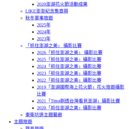
2020澎湖花火節活動成果
LIKE澎澎紀念集章冊
秋冬軍事旅遊
2025年
2024年
2023年
「抓住澎湖之美」 攝影比賽
2026「抓住澎湖之美」 攝影比賽
2025「抓住澎湖之美」攝影比賽
2024「抓住澎湖之美」攝影比賽
2023「抓住澎湖之美」攝影比賽
2022「抓住澎湖之美」攝影比賽
2019「澎湖國際海上花火節」花火旅遊攝影
比賽
2021「Tittot剔透台灣看見澎湖」攝影比賽
2020「抓住澎湖之美」攝影比賽
東衛坑道主題藝廊
主題旅遊
跳島旅遊