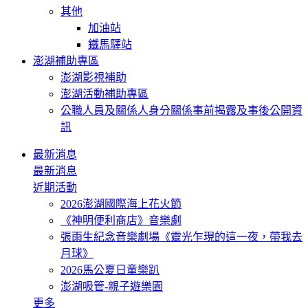
其他
加油站
鐵馬驛站
澎湖補助專區
澎湖影視補助
澎湖活動補助專區
公職人員及關係人身分關係事前揭露及事後公開資
訊
最新消息
最新消息
近期活動
2026澎湖國際海上花火節
《神明便利商店》音樂劇
張雨生紀念音樂劇場《靈光乍現的這一夜，帶我去
月球》
2026馬公夏日童樂趴
澎湖吸管-親子遊樂園
更多