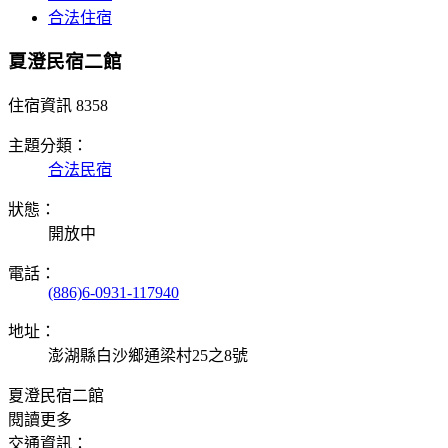
合法住宿
夏澄民宿二館
住宿資訊
8358
主題分類：
合法民宿
狀態：
開放中
電話：
(886)6-0931-117940
地址：
澎湖縣白沙鄉通梁村25之8號
夏澄民宿二館
閱讀更多
交通資訊：