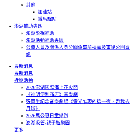
其他
加油站
鐵馬驛站
澎湖補助專區
澎湖影視補助
澎湖活動補助專區
公職人員及關係人身分關係事前揭露及事後公開資
訊
最新消息
最新消息
近期活動
2026澎湖國際海上花火節
《神明便利商店》音樂劇
張雨生紀念音樂劇場《靈光乍現的這一夜，帶我去
月球》
2026馬公夏日童樂趴
澎湖吸管-親子遊樂園
更多