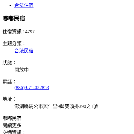
合法住宿
嘟嘟民宿
住宿資訊
14797
主題分類：
合法民宿
狀態：
開放中
電話：
(886)9-71-022853
地址：
澎湖縣馬公市興仁里9鄰雙頭掛390之1號
嘟嘟民宿
閱讀更多
交通資訊：